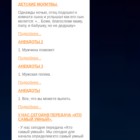
ДЕТСКИЕ МОЛИТВЫ.
Однажды ночью, отец подошел к
комнате сына и услышал как его сын
молится: «... Боже, благослови маму,
папу, и бабушку, но не дедушку»
Подробнее...
АНЕКДОТЫ 2
1. Мужчина поможет
Подробнее...
АНЕКДОТЫ 3
1. Мужская логика.
Подробнее...
АНЕКДОТЫ
1. Все, что вы можете выпить
Подробнее...
У НАС СЕГОДНЯ ПЕРЕДАЧА «КТО
САМЫЙ УМНЫЙ».
- У нас сегодня передача «Кто
самый умный». Мы сегодня для
начала определим:кто самый умный