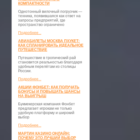
КОМПАКТНОСТИ
​Однотонный вилочный погрузчик —
техника, появившаяся как ответ на
запросы предприятий, где
пространство ограничено
Подробнее...
АВИАБИЛЕТЫ МОСКВА ПХУКЕТ:
КАК СПЛАНИРОВАТЬ ИДЕАЛЬНОЕ
ПУТЕШЕСТВИЕ
Путешествие в тропический рай
становится реальностью благодаря
удобным перелётам из столицы
России.
Подробнее...
АКЦИИ ФОНБЕТ: КАК ПОЛУЧАТЬ
БОНУСЫ И ПОВЫШАТЬ ШАНСЫ
НА ВЫИГРЫШ
Букмекерская компания Фонбет
предлагает игрокам не только
удобную платформу и широкий
выбор
Подробнее...
МАРТИН КАЗИНО ОНЛАЙН:
ПОЧЕМУ ЭТО ЛУЧШИЙ ВЫБОР