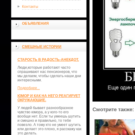
Контакты
ОБЪЯВЛЕНИЯ
СМЕШНЫЕ ИСТОРИИ
СТАРОСТЬ В РАДОСТЬ-АНЕКДОТ.
Люди,которые работают часто
спрашивают нас пенсионеров, что
мы делаем, чтобы сделать наши дни
интересными.
Подробнее...
ЮМОР И КАК НА НЕГО РЕАГИРУЕТ
ОКРУЖАЮЩИЕ.
У людей бывает разнообразное
Смотрите также:
чувство юмора, а у кого-то его
вообще нет. Если ты умеешь шутить
и смешно и правильно, то тебе
повезло. А тому кто не умеет шутить
или делает это плохо, я расскажу как
это делать.