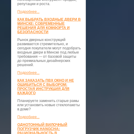
репутации и роста.
Подробнее...
КАК ВЫБРАТЬ ВХОДНЫЕ ДВЕРИ В
МИНСКЕ: СОВРЕМЕННЫЕ
РЕШЕНИЯ ДЛЯ КОМФОРТА И
БЕЗОПАСНОСТИ
Рынок дверных конструкций
развивается стремительно, и
сегодня покупатели могут подобрать
входные двери в Минске под любые
требования — от базовой защиты
до премиальных дизайнерских
решений.
Подробнее...
КАК ЗАКАЗАТЬ ПВХ ОКНО И НЕ
ОШИБИТЬСЯ С ВЫБОРОМ:
ПРОСТАЯ ИНСТРУКЦИЯ ДЛЯ
КАЖДОГО
Планируете заменить старые рамы
или установить новые стеклопакеты
в доме?
Подробнее...
ОДНОТОННЫЙ ВИЛОЧНЫЙ
ПОГРУЗЧИК HANGCHA:
РАЦИОНАЛЬНОСТЬ В