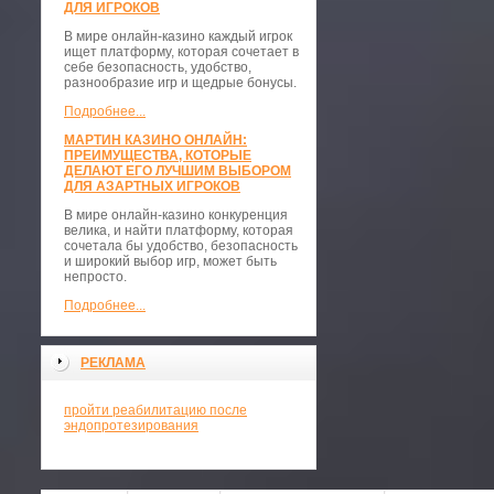
ДЛЯ ИГРОКОВ
В мире онлайн-казино каждый игрок
ищет платформу, которая сочетает в
себе безопасность, удобство,
разнообразие игр и щедрые бонусы.
Подробнее...
МАРТИН КАЗИНО ОНЛАЙН:
ПРЕИМУЩЕСТВА, КОТОРЫЕ
ДЕЛАЮТ ЕГО ЛУЧШИМ ВЫБОРОМ
ДЛЯ АЗАРТНЫХ ИГРОКОВ
В мире онлайн-казино конкуренция
велика, и найти платформу, которая
сочетала бы удобство, безопасность
и широкий выбор игр, может быть
непросто.
Подробнее...
РЕКЛАМА
пройти реабилитацию после
эндопротезирования