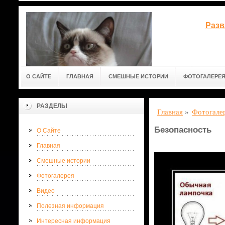
Разв
О САЙТЕ
ГЛАВНАЯ
СМЕШНЫЕ ИСТОРИИ
ФОТОГАЛЕРЕ
РАЗДЕЛЫ
Главная
»
Фотогале
Безопасность
О Сайте
Главная
Смешные истории
Фотогалерея
Видео
Полезная информация
Интересная информация