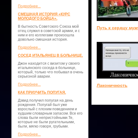
Подробнее...
СМЕШНАЯ ИСТОРИЯ «КУРС
МОЛОДОГО БОЙЦА».
В бытность Советского Союза мой
Путь к сердцу му
отец служил в советской армии, и с
ним и его коллегами произошла
довольно смешная история.
Подробнее...
СОСЕД ИТАЛЬЯНЕЦ В БОЛЬНИЦЕ.
Джон находится с визитом у своего
итальянского соседа в больнице,
который, только что побывал в очень
серьезной аварии.
Подробнее...
Лаконичность
КАК ПРИУЧИТЬ ПОПУГАЯ.
Дэвид получил попугая на день
рождения. Попугай был уже
взрослый с плохим поведением и
худшим словарным запасом. Все его
слова были непристойными.Те,
которые не были ругательными,
были, мягко говоря, грубыми.
Подробнее...