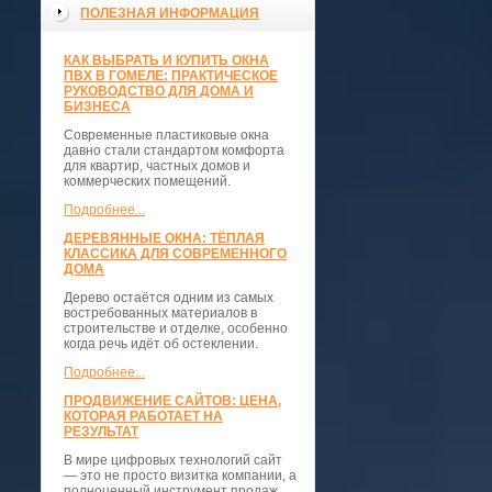
ПОЛЕЗНАЯ ИНФОРМАЦИЯ
КАК ВЫБРАТЬ И КУПИТЬ ОКНА
ПВХ В ГОМЕЛЕ: ПРАКТИЧЕСКОЕ
РУКОВОДСТВО ДЛЯ ДОМА И
БИЗНЕСА
Современные пластиковые окна
давно стали стандартом комфорта
для квартир, частных домов и
коммерческих помещений.
Подробнее...
ДЕРЕВЯННЫЕ ОКНА: ТЁПЛАЯ
КЛАССИКА ДЛЯ СОВРЕМЕННОГО
ДОМА
Дерево остаётся одним из самых
востребованных материалов в
строительстве и отделке, особенно
когда речь идёт об остеклении.
Подробнее...
ПРОДВИЖЕНИЕ САЙТОВ: ЦЕНА,
КОТОРАЯ РАБОТАЕТ НА
РЕЗУЛЬТАТ
В мире цифровых технологий сайт
— это не просто визитка компании, а
полноценный инструмент продаж,