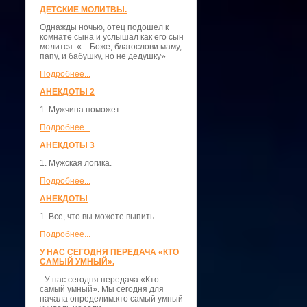
ДЕТСКИЕ МОЛИТВЫ.
Однажды ночью, отец подошел к
комнате сына и услышал как его сын
молится: «... Боже, благослови маму,
папу, и бабушку, но не дедушку»
Подробнее...
АНЕКДОТЫ 2
1. Мужчина поможет
Подробнее...
АНЕКДОТЫ 3
1. Мужская логика.
Подробнее...
АНЕКДОТЫ
1. Все, что вы можете выпить
Подробнее...
У НАС СЕГОДНЯ ПЕРЕДАЧА «КТО
САМЫЙ УМНЫЙ».
- У нас сегодня передача «Кто
самый умный». Мы сегодня для
начала определим:кто самый умный