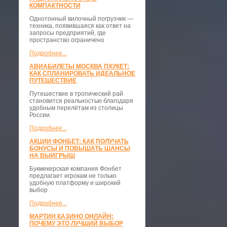
КОМПАКТНОСТИ
​Однотонный вилочный погрузчик —
техника, появившаяся как ответ на
запросы предприятий, где
пространство ограничено
Подробнее...
АВИАБИЛЕТЫ МОСКВА ПХУКЕТ:
КАК СПЛАНИРОВАТЬ ИДЕАЛЬНОЕ
ПУТЕШЕСТВИЕ
Путешествие в тропический рай
становится реальностью благодаря
удобным перелётам из столицы
России.
Подробнее...
АКЦИИ ФОНБЕТ: КАК ПОЛУЧАТЬ
БОНУСЫ И ПОВЫШАТЬ ШАНСЫ
НА ВЫИГРЫШ
Букмекерская компания Фонбет
предлагает игрокам не только
удобную платформу и широкий
выбор
Подробнее...
МАРТИН КАЗИНО ОНЛАЙН:
ПОЧЕМУ ЭТО ЛУЧШИЙ ВЫБОР