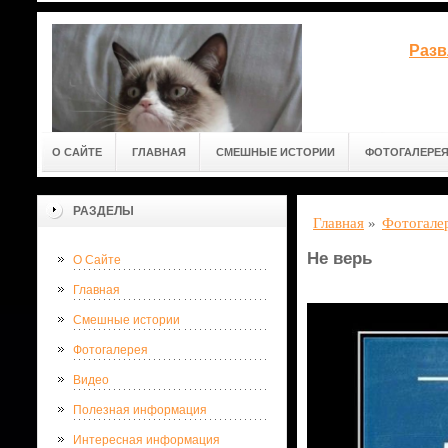
Разв
О САЙТЕ
ГЛАВНАЯ
СМЕШНЫЕ ИСТОРИИ
ФОТОГАЛЕРЕ
РАЗДЕЛЫ
Главная
»
Фотогале
Не верь
О Сайте
Главная
Смешные истории
Фотогалерея
Видео
Полезная информация
Интересная информация