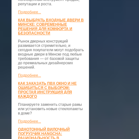
репутации и роста.
Подробнее...
КАК ВЫБРАТЬ ВХОДНЫЕ ДВЕРИ В
МИНСКЕ: СОВРЕМЕННЫЕ
РЕШЕНИЯ ДЛЯ КОМФОРТА И
БЕЗОПАСНОСТИ
Рынок дверных конструкций
развивается стремительно, и
сегодня покупатели могут подобрать
входные двери в Минске под любые
требования — от базовой защиты
до премиальных дизайнерских
решений.
Подробнее...
КАК ЗАКАЗАТЬ ПВХ ОКНО И НЕ
ОШИБИТЬСЯ С ВЫБОРОМ:
ПРОСТАЯ ИНСТРУКЦИЯ ДЛЯ
КАЖДОГО
Планируете заменить старые рамы
или установить новые стеклопакеты
в доме?
Подробнее...
ОДНОТОННЫЙ ВИЛОЧНЫЙ
ПОГРУЗЧИК HANGCHA:
РАЦИОНАЛЬНОСТЬ В