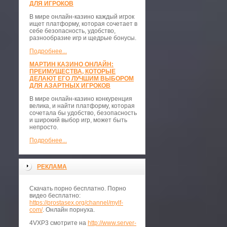
ДЛЯ ИГРОКОВ
В мире онлайн-казино каждый игрок
ищет платформу, которая сочетает в
себе безопасность, удобство,
разнообразие игр и щедрые бонусы.
Подробнее...
МАРТИН КАЗИНО ОНЛАЙН:
ПРЕИМУЩЕСТВА, КОТОРЫЕ
ДЕЛАЮТ ЕГО ЛУЧШИМ ВЫБОРОМ
ДЛЯ АЗАРТНЫХ ИГРОКОВ
В мире онлайн-казино конкуренция
велика, и найти платформу, которая
сочетала бы удобство, безопасность
и широкий выбор игр, может быть
непросто.
Подробнее...
РЕКЛАМА
Скачать порно бесплатно. Порно
видео бесплатно:
https://prostasex.org/channel/mylf-
com/
. Онлайн порнуха.
4VXP3 смотрите на
http://www.server-