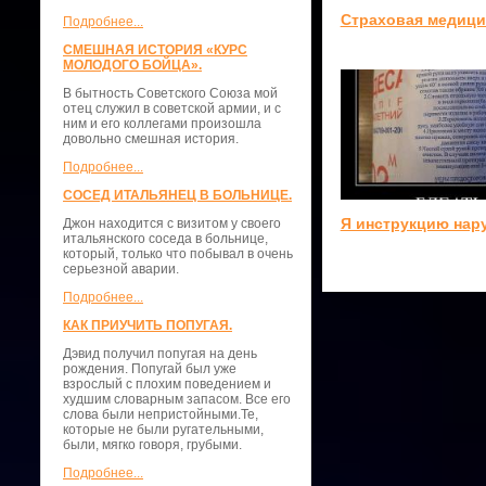
Страховая медици
Подробнее...
СМЕШНАЯ ИСТОРИЯ «КУРС
МОЛОДОГО БОЙЦА».
В бытность Советского Союза мой
отец служил в советской армии, и с
ним и его коллегами произошла
довольно смешная история.
Подробнее...
СОСЕД ИТАЛЬЯНЕЦ В БОЛЬНИЦЕ.
Я инструкцию нар
Джон находится с визитом у своего
итальянского соседа в больнице,
который, только что побывал в очень
серьезной аварии.
Подробнее...
КАК ПРИУЧИТЬ ПОПУГАЯ.
Дэвид получил попугая на день
рождения. Попугай был уже
взрослый с плохим поведением и
худшим словарным запасом. Все его
слова были непристойными.Те,
которые не были ругательными,
были, мягко говоря, грубыми.
Подробнее...