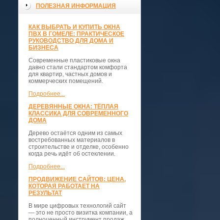
ПОЛЕЗНАЯ ИНФОРМАЦИЯ
КАК ВЫБРАТЬ И КУПИТЬ ОКНА
ПВХ В ГОМЕЛЕ: ПРАКТИЧЕСКОЕ
РУКОВОДСТВО ДЛЯ ДОМА И
БИЗНЕСА
Современные пластиковые окна
давно стали стандартом комфорта
для квартир, частных домов и
коммерческих помещений.
Подробнее...
ДЕРЕВЯННЫЕ ОКНА: ТЁПЛАЯ
КЛАССИКА ДЛЯ СОВРЕМЕННОГО
ДОМА
Дерево остаётся одним из самых
востребованных материалов в
строительстве и отделке, особенно
когда речь идёт об остеклении.
Подробнее...
ПРОДВИЖЕНИЕ САЙТОВ: ЦЕНА,
КОТОРАЯ РАБОТАЕТ НА
РЕЗУЛЬТАТ
В мире цифровых технологий сайт
— это не просто визитка компании, а
полноценный инструмент продаж,