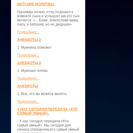
ДЕТСКИЕ МОЛИТВЫ.
Однажды ночью, отец подошел к
комнате сына и услышал как его сын
молится: «... Боже, благослови маму,
папу, и бабушку, но не дедушку»
Подробнее...
АНЕКДОТЫ 2
1. Мужчина поможет
Подробнее...
АНЕКДОТЫ 3
1. Мужская логика.
Подробнее...
АНЕКДОТЫ
1. Все, что вы можете выпить
Подробнее...
У НАС СЕГОДНЯ ПЕРЕДАЧА «КТО
САМЫЙ УМНЫЙ».
- У нас сегодня передача «Кто
самый умный». Мы сегодня для
начала определим:кто самый умный