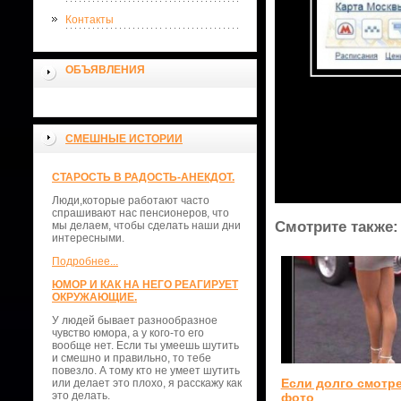
Контакты
ОБЪЯВЛЕНИЯ
СМЕШНЫЕ ИСТОРИИ
СТАРОСТЬ В РАДОСТЬ-АНЕКДОТ.
Люди,которые работают часто
спрашивают нас пенсионеров, что
Смотрите также:
мы делаем, чтобы сделать наши дни
интересными.
Подробнее...
ЮМОР И КАК НА НЕГО РЕАГИРУЕТ
ОКРУЖАЮЩИЕ.
У людей бывает разнообразное
чувство юмора, а у кого-то его
вообще нет. Если ты умеешь шутить
и смешно и правильно, то тебе
повезло. А тому кто не умеет шутить
Если долго смотре
или делает это плохо, я расскажу как
это делать.
фото