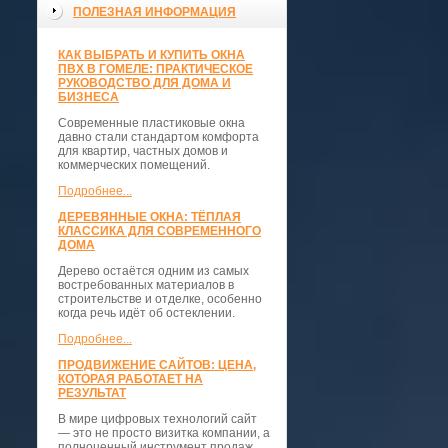
ПОЛЕЗНАЯ ИНФОРМАЦИЯ
КАК ВЫБРАТЬ И КУПИТЬ ОКНА
ПВХ В ГОМЕЛЕ: ПРАКТИЧЕСКОЕ
РУКОВОДСТВО ДЛЯ ДОМА И
БИЗНЕСА
Современные пластиковые окна
давно стали стандартом комфорта
для квартир, частных домов и
коммерческих помещений.
Подробнее...
ДЕРЕВЯННЫЕ ОКНА: ТЁПЛАЯ
КЛАССИКА ДЛЯ СОВРЕМЕННОГО
ДОМА
Дерево остаётся одним из самых
востребованных материалов в
строительстве и отделке, особенно
когда речь идёт об остеклении.
Подробнее...
ПРОДВИЖЕНИЕ САЙТОВ: ЦЕНА,
КОТОРАЯ РАБОТАЕТ НА
РЕЗУЛЬТАТ
В мире цифровых технологий сайт
— это не просто визитка компании, а
полноценный инструмент продаж,