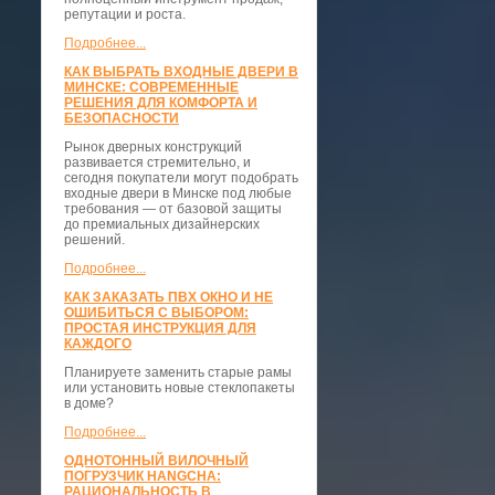
репутации и роста.
Подробнее...
КАК ВЫБРАТЬ ВХОДНЫЕ ДВЕРИ В
МИНСКЕ: СОВРЕМЕННЫЕ
РЕШЕНИЯ ДЛЯ КОМФОРТА И
БЕЗОПАСНОСТИ
Рынок дверных конструкций
развивается стремительно, и
сегодня покупатели могут подобрать
входные двери в Минске под любые
требования — от базовой защиты
до премиальных дизайнерских
решений.
Подробнее...
КАК ЗАКАЗАТЬ ПВХ ОКНО И НЕ
ОШИБИТЬСЯ С ВЫБОРОМ:
ПРОСТАЯ ИНСТРУКЦИЯ ДЛЯ
КАЖДОГО
Планируете заменить старые рамы
или установить новые стеклопакеты
в доме?
Подробнее...
ОДНОТОННЫЙ ВИЛОЧНЫЙ
ПОГРУЗЧИК HANGCHA:
РАЦИОНАЛЬНОСТЬ В