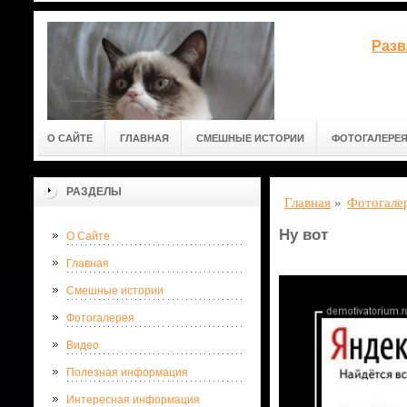
Разв
О САЙТЕ
ГЛАВНАЯ
СМЕШНЫЕ ИСТОРИИ
ФОТОГАЛЕРЕ
РАЗДЕЛЫ
Главная
»
Фотогале
Ну вот
О Сайте
Главная
Смешные истории
Фотогалерея
Видео
Полезная информация
Интересная информация