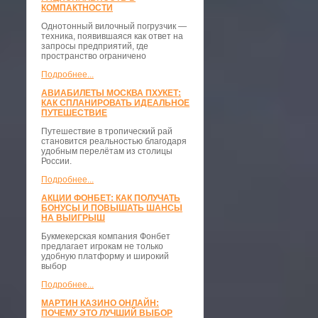
КОМПАКТНОСТИ
​Однотонный вилочный погрузчик —
техника, появившаяся как ответ на
запросы предприятий, где
пространство ограничено
Подробнее...
АВИАБИЛЕТЫ МОСКВА ПХУКЕТ:
КАК СПЛАНИРОВАТЬ ИДЕАЛЬНОЕ
ПУТЕШЕСТВИЕ
Путешествие в тропический рай
становится реальностью благодаря
удобным перелётам из столицы
России.
Подробнее...
АКЦИИ ФОНБЕТ: КАК ПОЛУЧАТЬ
БОНУСЫ И ПОВЫШАТЬ ШАНСЫ
НА ВЫИГРЫШ
Букмекерская компания Фонбет
предлагает игрокам не только
удобную платформу и широкий
выбор
Подробнее...
МАРТИН КАЗИНО ОНЛАЙН:
ПОЧЕМУ ЭТО ЛУЧШИЙ ВЫБОР