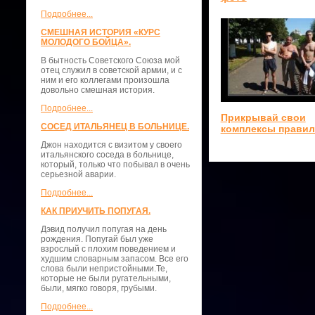
Подробнее...
СМЕШНАЯ ИСТОРИЯ «КУРС
МОЛОДОГО БОЙЦА».
В бытность Советского Союза мой
отец служил в советской армии, и с
ним и его коллегами произошла
довольно смешная история.
Подробнее...
Прикрывай свои
СОСЕД ИТАЛЬЯНЕЦ В БОЛЬНИЦЕ.
комплексы прави
Джон находится с визитом у своего
итальянского соседа в больнице,
который, только что побывал в очень
серьезной аварии.
Подробнее...
КАК ПРИУЧИТЬ ПОПУГАЯ.
Дэвид получил попугая на день
рождения. Попугай был уже
взрослый с плохим поведением и
худшим словарным запасом. Все его
слова были непристойными.Те,
которые не были ругательными,
были, мягко говоря, грубыми.
Подробнее...