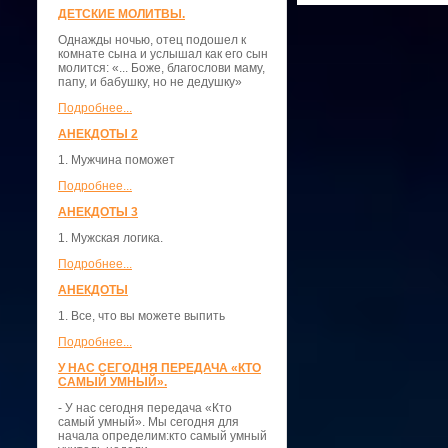
ДЕТСКИЕ МОЛИТВЫ.
Однажды ночью, отец подошел к
комнате сына и услышал как его сын
молится: «... Боже, благослови маму,
папу, и бабушку, но не дедушку»
Подробнее...
АНЕКДОТЫ 2
1. Мужчина поможет
Подробнее...
АНЕКДОТЫ 3
1. Мужская логика.
Подробнее...
АНЕКДОТЫ
1. Все, что вы можете выпить
Подробнее...
У НАС СЕГОДНЯ ПЕРЕДАЧА «КТО
САМЫЙ УМНЫЙ».
- У нас сегодня передача «Кто
самый умный». Мы сегодня для
начала определим:кто самый умный