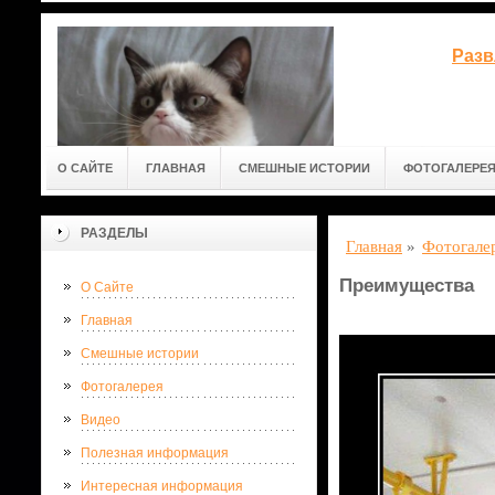
Разв
О САЙТЕ
ГЛАВНАЯ
СМЕШНЫЕ ИСТОРИИ
ФОТОГАЛЕРЕ
РАЗДЕЛЫ
Главная
»
Фотогале
Преимущества
О Сайте
Главная
Смешные истории
Фотогалерея
Видео
Полезная информация
Интересная информация