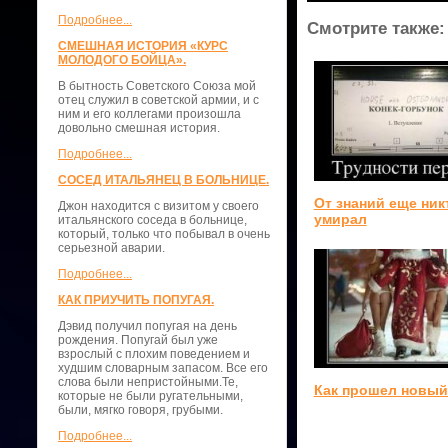
Подробнее...
Смотрите также:
СМЕШНАЯ ИСТОРИЯ «КУРС
МОЛОДОГО БОЙЦА».
В бытность Советского Союза мой
отец служил в советской армии, и с
ним и его коллегами произошла
довольно смешная история.
Подробнее...
СОСЕД ИТАЛЬЯНЕЦ В БОЛЬНИЦЕ.
От знаний еще ник
Джон находится с визитом у своего
умирал
итальянского соседа в больнице,
который, только что побывал в очень
серьезной аварии.
Подробнее...
КАК ПРИУЧИТЬ ПОПУГАЯ.
Дэвид получил попугая на день
рождения. Попугай был уже
взрослый с плохим поведением и
худшим словарным запасом. Все его
слова были непристойными.Те,
Как прошел новый
которые не были ругательными,
были, мягко говоря, грубыми.
Подробнее...