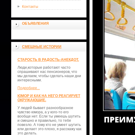
Контакты
ОБЪЯВЛЕНИЯ
СМЕШНЫЕ ИСТОРИИ
СТАРОСТЬ В РАДОСТЬ-АНЕКДОТ.
Люди,которые работают часто
спрашивают нас пенсионеров, что
мы делаем, чтобы сделать наши дни
интересными.
Подробнее...
ЮМОР И КАК НА НЕГО РЕАГИРУЕТ
ОКРУЖАЮЩИЕ.
У людей бывает разнообразное
чувство юмора, а у кого-то его
вообще нет. Если ты умеешь шутить
и смешно и правильно, то тебе
повезло. А тому кто не умеет шутить
или делает это плохо, я расскажу как
это делать.