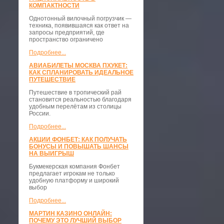
КОМПАКТНОСТИ
​Однотонный вилочный погрузчик —
техника, появившаяся как ответ на
запросы предприятий, где
пространство ограничено
Подробнее...
АВИАБИЛЕТЫ МОСКВА ПХУКЕТ:
КАК СПЛАНИРОВАТЬ ИДЕАЛЬНОЕ
ПУТЕШЕСТВИЕ
Путешествие в тропический рай
становится реальностью благодаря
удобным перелётам из столицы
России.
Подробнее...
АКЦИИ ФОНБЕТ: КАК ПОЛУЧАТЬ
БОНУСЫ И ПОВЫШАТЬ ШАНСЫ
НА ВЫИГРЫШ
Букмекерская компания Фонбет
предлагает игрокам не только
удобную платформу и широкий
выбор
Подробнее...
МАРТИН КАЗИНО ОНЛАЙН:
ПОЧЕМУ ЭТО ЛУЧШИЙ ВЫБОР