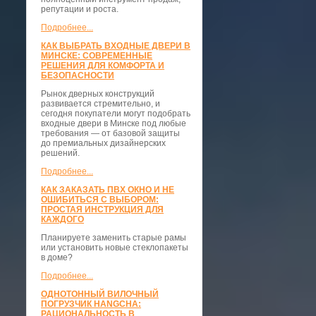
репутации и роста.
Подробнее...
КАК ВЫБРАТЬ ВХОДНЫЕ ДВЕРИ В
МИНСКЕ: СОВРЕМЕННЫЕ
РЕШЕНИЯ ДЛЯ КОМФОРТА И
БЕЗОПАСНОСТИ
Рынок дверных конструкций
развивается стремительно, и
сегодня покупатели могут подобрать
входные двери в Минске под любые
требования — от базовой защиты
до премиальных дизайнерских
решений.
Подробнее...
КАК ЗАКАЗАТЬ ПВХ ОКНО И НЕ
ОШИБИТЬСЯ С ВЫБОРОМ:
ПРОСТАЯ ИНСТРУКЦИЯ ДЛЯ
КАЖДОГО
Планируете заменить старые рамы
или установить новые стеклопакеты
в доме?
Подробнее...
ОДНОТОННЫЙ ВИЛОЧНЫЙ
ПОГРУЗЧИК HANGCHA:
РАЦИОНАЛЬНОСТЬ В