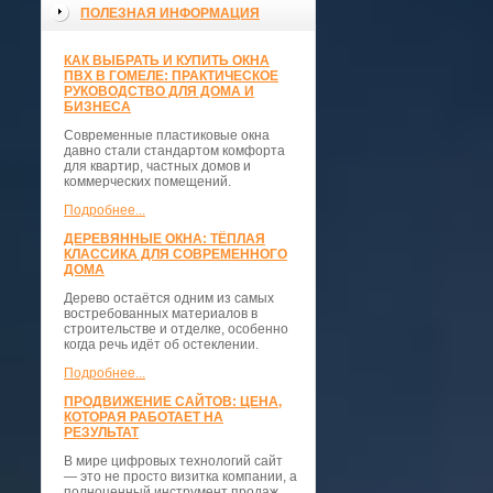
ПОЛЕЗНАЯ ИНФОРМАЦИЯ
КАК ВЫБРАТЬ И КУПИТЬ ОКНА
ПВХ В ГОМЕЛЕ: ПРАКТИЧЕСКОЕ
РУКОВОДСТВО ДЛЯ ДОМА И
БИЗНЕСА
Современные пластиковые окна
давно стали стандартом комфорта
для квартир, частных домов и
коммерческих помещений.
Подробнее...
ДЕРЕВЯННЫЕ ОКНА: ТЁПЛАЯ
КЛАССИКА ДЛЯ СОВРЕМЕННОГО
ДОМА
Дерево остаётся одним из самых
востребованных материалов в
строительстве и отделке, особенно
когда речь идёт об остеклении.
Подробнее...
ПРОДВИЖЕНИЕ САЙТОВ: ЦЕНА,
КОТОРАЯ РАБОТАЕТ НА
РЕЗУЛЬТАТ
В мире цифровых технологий сайт
— это не просто визитка компании, а
полноценный инструмент продаж,