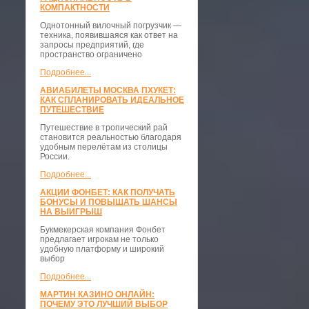
КОМПАКТНОСТИ
​Однотонный вилочный погрузчик —
техника, появившаяся как ответ на
запросы предприятий, где
пространство ограничено
Подробнее...
АВИАБИЛЕТЫ МОСКВА ПХУКЕТ:
КАК СПЛАНИРОВАТЬ ИДЕАЛЬНОЕ
ПУТЕШЕСТВИЕ
Путешествие в тропический рай
становится реальностью благодаря
удобным перелётам из столицы
России.
Подробнее...
АКЦИИ ФОНБЕТ: КАК ПОЛУЧАТЬ
БОНУСЫ И ПОВЫШАТЬ ШАНСЫ
НА ВЫИГРЫШ
Букмекерская компания Фонбет
предлагает игрокам не только
удобную платформу и широкий
выбор
Подробнее...
МАРТИН КАЗИНО ОНЛАЙН:
ПОЧЕМУ ЭТО ЛУЧШИЙ ВЫБОР