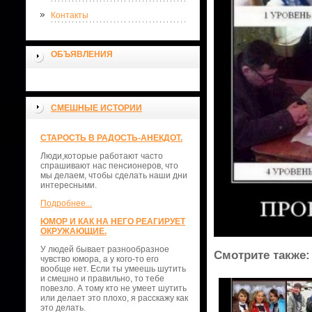
Контакты
ОБЪЯВЛЕНИЯ
СМЕШНЫЕ ИСТОРИИ
СТАРОСТЬ В РАДОСТЬ-АНЕКДОТ.
Люди,которые работают часто
спрашивают нас пенсионеров, что
мы делаем, чтобы сделать наши дни
интересными.
Подробнее...
ЮМОР И КАК НА НЕГО РЕАГИРУЕТ
ОКРУЖАЮЩИЕ.
У людей бывает разнообразное
Смотрите также:
чувство юмора, а у кого-то его
вообще нет. Если ты умеешь шутить
и смешно и правильно, то тебе
повезло. А тому кто не умеет шутить
или делает это плохо, я расскажу как
это делать.