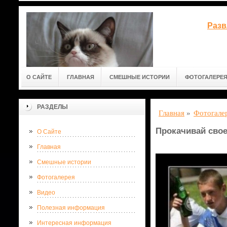
Разв
О САЙТЕ
ГЛАВНАЯ
СМЕШНЫЕ ИСТОРИИ
ФОТОГАЛЕРЕ
РАЗДЕЛЫ
Главная
»
Фотогале
Прокачивай свое
О Сайте
Главная
Смешные истории
Фотогалерея
Видео
Полезная информация
Интересная информация