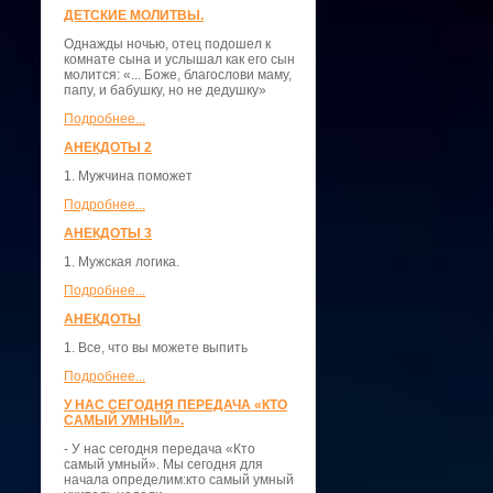
ДЕТСКИЕ МОЛИТВЫ.
Однажды ночью, отец подошел к
комнате сына и услышал как его сын
молится: «... Боже, благослови маму,
папу, и бабушку, но не дедушку»
Подробнее...
АНЕКДОТЫ 2
1. Мужчина поможет
Подробнее...
АНЕКДОТЫ 3
1. Мужская логика.
Подробнее...
АНЕКДОТЫ
1. Все, что вы можете выпить
Подробнее...
У НАС СЕГОДНЯ ПЕРЕДАЧА «КТО
САМЫЙ УМНЫЙ».
- У нас сегодня передача «Кто
самый умный». Мы сегодня для
начала определим:кто самый умный