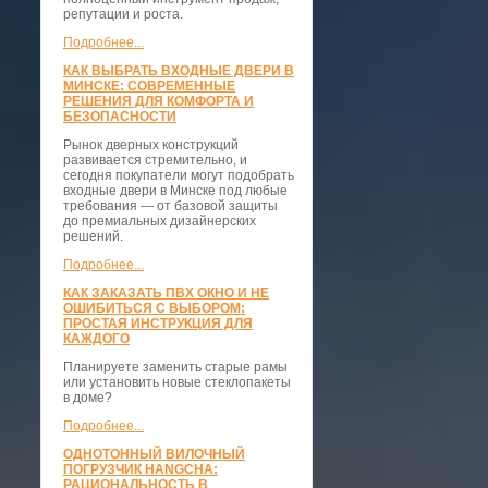
репутации и роста.
Подробнее...
КАК ВЫБРАТЬ ВХОДНЫЕ ДВЕРИ В
МИНСКЕ: СОВРЕМЕННЫЕ
РЕШЕНИЯ ДЛЯ КОМФОРТА И
БЕЗОПАСНОСТИ
Рынок дверных конструкций
развивается стремительно, и
сегодня покупатели могут подобрать
входные двери в Минске под любые
требования — от базовой защиты
до премиальных дизайнерских
решений.
Подробнее...
КАК ЗАКАЗАТЬ ПВХ ОКНО И НЕ
ОШИБИТЬСЯ С ВЫБОРОМ:
ПРОСТАЯ ИНСТРУКЦИЯ ДЛЯ
КАЖДОГО
Планируете заменить старые рамы
или установить новые стеклопакеты
в доме?
Подробнее...
ОДНОТОННЫЙ ВИЛОЧНЫЙ
ПОГРУЗЧИК HANGCHA:
РАЦИОНАЛЬНОСТЬ В