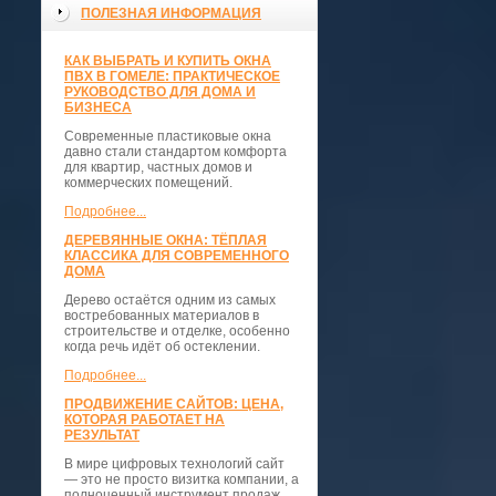
ПОЛЕЗНАЯ ИНФОРМАЦИЯ
КАК ВЫБРАТЬ И КУПИТЬ ОКНА
ПВХ В ГОМЕЛЕ: ПРАКТИЧЕСКОЕ
РУКОВОДСТВО ДЛЯ ДОМА И
БИЗНЕСА
Современные пластиковые окна
давно стали стандартом комфорта
для квартир, частных домов и
коммерческих помещений.
Подробнее...
ДЕРЕВЯННЫЕ ОКНА: ТЁПЛАЯ
КЛАССИКА ДЛЯ СОВРЕМЕННОГО
ДОМА
Дерево остаётся одним из самых
востребованных материалов в
строительстве и отделке, особенно
когда речь идёт об остеклении.
Подробнее...
ПРОДВИЖЕНИЕ САЙТОВ: ЦЕНА,
КОТОРАЯ РАБОТАЕТ НА
РЕЗУЛЬТАТ
В мире цифровых технологий сайт
— это не просто визитка компании, а
полноценный инструмент продаж,