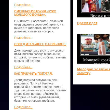
Подробнее...
СМЕШНАЯ ИСТОРИЯ «КУРС
МОЛОДОГО БОЙЦА».
В бытность Советского Союза мой
Время идет
отец служил в советской армии, и с
ним и его коллегами произошла
довольно смешная история.
Подробнее...
СОСЕД ИТАЛЬЯНЕЦ В БОЛЬНИЦЕ.
Джон находится с визитом у своего
итальянского соседа в больнице,
который, только что побывал в очень
серьезной аварии.
Подробнее...
Молодой хозяйке 
заметку
КАК ПРИУЧИТЬ ПОПУГАЯ.
Дэвид получил попугая на день
рождения. Попугай был уже
взрослый с плохим поведением и
худшим словарным запасом. Все его
слова были непристойными.Те,
которые не были ругательными,
были, мягко говоря, грубыми.
Подробнее...