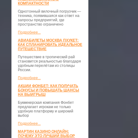
КОМПАКТНОСТИ
​Однотонный вилочный погрузчик —
техника, появившаяся как ответ на
запросы предприятий, где
пространство ограничено
Подробнее...
АВИАБИЛЕТЫ МОСКВА ПХУКЕТ:
КАК СПЛАНИРОВАТЬ ИДЕАЛЬНОЕ
ПУТЕШЕСТВИЕ
Путешествие в тропический рай
становится реальностью благодаря
удобным перелётам из столицы
России.
Подробнее...
АКЦИИ ФОНБЕТ: КАК ПОЛУЧАТЬ
БОНУСЫ И ПОВЫШАТЬ ШАНСЫ
НА ВЫИГРЫШ
Букмекерская компания Фонбет
предлагает игрокам не только
удобную платформу и широкий
выбор
Подробнее...
МАРТИН КАЗИНО ОНЛАЙН:
ПОЧЕМУ ЭТО ЛУЧШИЙ ВЫБОР