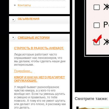
Контакты
ОБЪЯВЛЕНИЯ
СМЕШНЫЕ ИСТОРИИ
СТАРОСТЬ В РАДОСТЬ-АНЕКДОТ.
Люди,которые работают часто
спрашивают нас пенсионеров, что
мы делаем, чтобы сделать наши дни
интересными.
Подробнее...
ЮМОР И КАК НА НЕГО РЕАГИРУЕТ
ОКРУЖАЮЩИЕ.
У людей бывает разнообразное
чувство юмора, а у кого-то его
вообще нет. Если ты умеешь шутить
и смешно и правильно, то тебе
Смотрите также:
повезло. А тому кто не умеет шутить
или делает это плохо, я расскажу как
это делать.