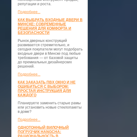
репутации и роста.
Подробнее...
КАК ВЫБРАТЬ ВХОДНЫЕ ДВЕРИ В
МИНСКЕ: СОВРЕМЕННЫЕ
РЕШЕНИЯ ДЛЯ КОМФОРТА И
БЕЗОПАСНОСТИ
Рынок дверных конструкций
развивается стремительно, и
сегодня покупатели могут подобрать
входные двери в Минске под любые
требования — от базовой защиты
до премиальных дизайнерских
решений.
Подробнее...
КАК ЗАКАЗАТЬ ПВХ ОКНО И НЕ
ОШИБИТЬСЯ С ВЫБОРОМ:
ПРОСТАЯ ИНСТРУКЦИЯ ДЛЯ
КАЖДОГО
Планируете заменить старые рамы
или установить новые стеклопакеты
в доме?
Подробнее...
ОДНОТОННЫЙ ВИЛОЧНЫЙ
ПОГРУЗЧИК HANGCHA:
РАЦИОНАЛЬНОСТЬ В