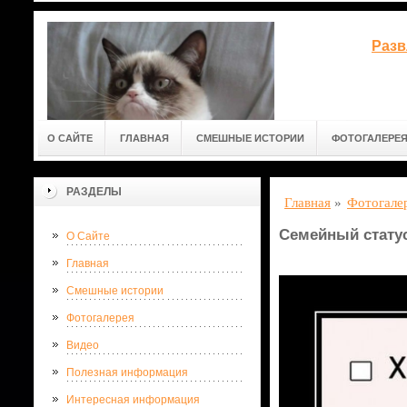
Разв
О САЙТЕ
ГЛАВНАЯ
СМЕШНЫЕ ИСТОРИИ
ФОТОГАЛЕРЕ
РАЗДЕЛЫ
Главная
»
Фотогале
Семейный стату
О Сайте
Главная
Смешные истории
Фотогалерея
Видео
Полезная информация
Интересная информация