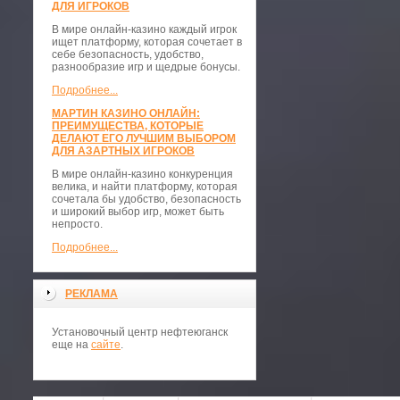
ДЛЯ ИГРОКОВ
В мире онлайн-казино каждый игрок
ищет платформу, которая сочетает в
себе безопасность, удобство,
разнообразие игр и щедрые бонусы.
Подробнее...
МАРТИН КАЗИНО ОНЛАЙН:
ПРЕИМУЩЕСТВА, КОТОРЫЕ
ДЕЛАЮТ ЕГО ЛУЧШИМ ВЫБОРОМ
ДЛЯ АЗАРТНЫХ ИГРОКОВ
В мире онлайн-казино конкуренция
велика, и найти платформу, которая
сочетала бы удобство, безопасность
и широкий выбор игр, может быть
непросто.
Подробнее...
РЕКЛАМА
Установочный центр нефтеюганск
еще на
сайте
.