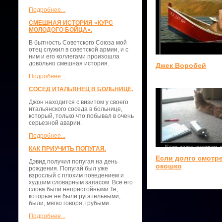
Подробнее...
СМЕШНАЯ ИСТОРИЯ «КУРС
МОЛОДОГО БОЙЦА».
В бытность Советского Союза мой
отец служил в советской армии, и с
ним и его коллегами произошла
довольно смешная история.
Джек Воробей
Подробнее...
СОСЕД ИТАЛЬЯНЕЦ В БОЛЬНИЦЕ.
Джон находится с визитом у своего
итальянского соседа в больнице,
который, только что побывал в очень
серьезной аварии.
Подробнее...
КАК ПРИУЧИТЬ ПОПУГАЯ.
Если долго смотре
Дэвид получил попугая на день
окошко
рождения. Попугай был уже
взрослый с плохим поведением и
худшим словарным запасом. Все его
слова были непристойными.Те,
которые не были ругательными,
были, мягко говоря, грубыми.
Подробнее...