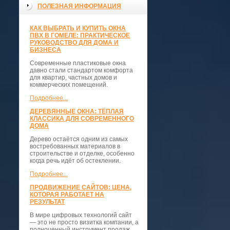
ПОЛЕЗНАЯ ИНФОРМАЦИЯ
КАК ВЫБРАТЬ И КУПИТЬ ОКНА
ПВХ В ГОМЕЛЕ: ПРАКТИЧЕСКОЕ
РУКОВОДСТВО ДЛЯ ДОМА И
БИЗНЕСА
Современные пластиковые окна
давно стали стандартом комфорта
для квартир, частных домов и
коммерческих помещений.
Подробнее...
ДЕРЕВЯННЫЕ ОКНА: ТЁПЛАЯ
КЛАССИКА ДЛЯ СОВРЕМЕННОГО
ДОМА
Дерево остаётся одним из самых
востребованных материалов в
строительстве и отделке, особенно
когда речь идёт об остеклении.
Подробнее...
ПРОДВИЖЕНИЕ САЙТОВ: ЦЕНА,
КОТОРАЯ РАБОТАЕТ НА
РЕЗУЛЬТАТ
В мире цифровых технологий сайт
— это не просто визитка компании, а
полноценный инструмент продаж,