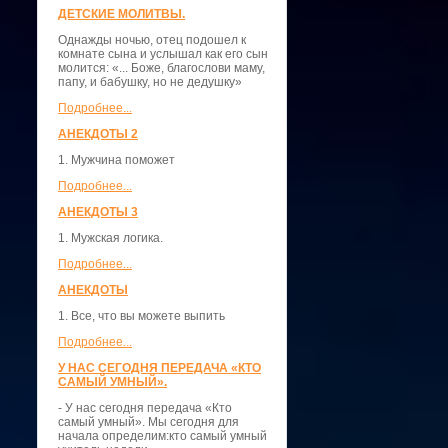
ДЕТСКИЕ МОЛИТВЫ.
Однажды ночью, отец подошел к
комнате сына и услышал как его сын
молится: «... Боже, благослови маму,
папу, и бабушку, но не дедушку»
Подробнее...
АНЕКДОТЫ 2
1. Мужчина поможет
Подробнее...
АНЕКДОТЫ 3
1. Мужская логика.
Подробнее...
АНЕКДОТЫ
1. Все, что вы можете выпить
Подробнее...
У НАС СЕГОДНЯ ПЕРЕДАЧА «КТО
САМЫЙ УМНЫЙ».
- У нас сегодня передача «Кто
самый умный». Мы сегодня для
начала определим:кто самый умный