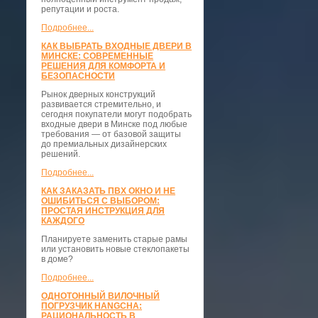
репутации и роста.
Подробнее...
КАК ВЫБРАТЬ ВХОДНЫЕ ДВЕРИ В
МИНСКЕ: СОВРЕМЕННЫЕ
РЕШЕНИЯ ДЛЯ КОМФОРТА И
БЕЗОПАСНОСТИ
Рынок дверных конструкций
развивается стремительно, и
сегодня покупатели могут подобрать
входные двери в Минске под любые
требования — от базовой защиты
до премиальных дизайнерских
решений.
Подробнее...
КАК ЗАКАЗАТЬ ПВХ ОКНО И НЕ
ОШИБИТЬСЯ С ВЫБОРОМ:
ПРОСТАЯ ИНСТРУКЦИЯ ДЛЯ
КАЖДОГО
Планируете заменить старые рамы
или установить новые стеклопакеты
в доме?
Подробнее...
ОДНОТОННЫЙ ВИЛОЧНЫЙ
ПОГРУЗЧИК HANGCHA:
РАЦИОНАЛЬНОСТЬ В