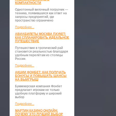
КОМПАКТНОСТИ
​Однотонный вилочный погрузчик —
техника, появившаяся как ответ на
запросы предприятий, где
пространство ограничено
Подробнее...
АВИАБИЛЕТЫ МОСКВА ПХУКЕТ:
КАК СПЛАНИРОВАТЬ ИДЕАЛЬНОЕ
ПУТЕШЕСТВИЕ
Путешествие в тропический рай
становится реальностью благодаря
удобным перелётам из столицы
России.
Подробнее...
АКЦИИ ФОНБЕТ: КАК ПОЛУЧАТЬ
БОНУСЫ И ПОВЫШАТЬ ШАНСЫ
НА ВЫИГРЫШ
Букмекерская компания Фонбет
предлагает игрокам не только
удобную платформу и широкий
выбор
Подробнее...
МАРТИН КАЗИНО ОНЛАЙН:
ПОЧЕМУ ЭТО ЛУЧШИЙ ВЫБОР