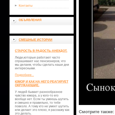
Контакты
ОБЪЯВЛЕНИЯ
СМЕШНЫЕ ИСТОРИИ
СТАРОСТЬ В РАДОСТЬ-АНЕКДОТ.
Люди,которые работают часто
спрашивают нас пенсионеров, что
мы делаем, чтобы сделать наши дни
интересными.
Подробнее...
ЮМОР И КАК НА НЕГО РЕАГИРУЕТ
ОКРУЖАЮЩИЕ.
У людей бывает разнообразное
чувство юмора, а у кого-то его
вообще нет. Если ты умеешь шутить
и смешно и правильно, то тебе
повезло. А тому кто не умеет шутить
или делает это плохо, я расскажу как
Смотрите также:
это делать.