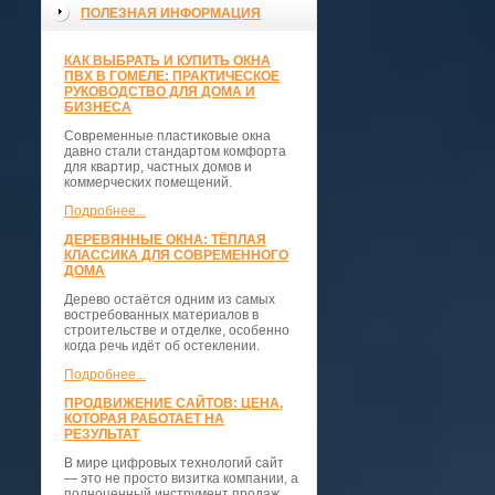
ПОЛЕЗНАЯ ИНФОРМАЦИЯ
КАК ВЫБРАТЬ И КУПИТЬ ОКНА
ПВХ В ГОМЕЛЕ: ПРАКТИЧЕСКОЕ
РУКОВОДСТВО ДЛЯ ДОМА И
БИЗНЕСА
Современные пластиковые окна
давно стали стандартом комфорта
для квартир, частных домов и
коммерческих помещений.
Подробнее...
ДЕРЕВЯННЫЕ ОКНА: ТЁПЛАЯ
КЛАССИКА ДЛЯ СОВРЕМЕННОГО
ДОМА
Дерево остаётся одним из самых
востребованных материалов в
строительстве и отделке, особенно
когда речь идёт об остеклении.
Подробнее...
ПРОДВИЖЕНИЕ САЙТОВ: ЦЕНА,
КОТОРАЯ РАБОТАЕТ НА
РЕЗУЛЬТАТ
В мире цифровых технологий сайт
— это не просто визитка компании, а
полноценный инструмент продаж,