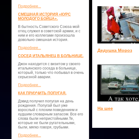
Подробнее...
СМЕШНАЯ ИСТОРИЯ «КУРС
МОЛОДОГО БОЙЦА».
В бытность Советского Союза мой
отец служил в советской армии, и с
ним и его коллегами произошла
довольно смешная история.
Подробнее...
Дедушка Мороз
СОСЕД ИТАЛЬЯНЕЦ В БОЛЬНИЦЕ.
Джон находится с визитом у своего
итальянского соседа в больнице,
который, только что побывал в очень
серьезной аварии.
Подробнее...
КАК ПРИУЧИТЬ ПОПУГАЯ.
Дэвид получил попугая на день
рождения. Попугай был уже
На шее
взрослый с плохим поведением и
худшим словарным запасом. Все его
слова были непристойными.Те,
которые не были ругательными,
были, мягко говоря, грубыми.
Подробнее...