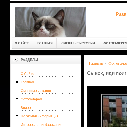
Разв
О САЙТЕ
ГЛАВНАЯ
СМЕШНЫЕ ИСТОРИИ
ФОТОГАЛЕРЕ
РАЗДЕЛЫ
Главная
»
Фотогале
Сынок, иди поиг
О Сайте
Главная
Смешные истории
Фотогалерея
Видео
Полезная информация
Интересная информация