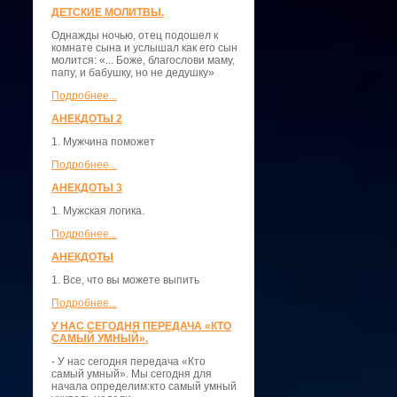
ДЕТСКИЕ МОЛИТВЫ.
Однажды ночью, отец подошел к
комнате сына и услышал как его сын
молится: «... Боже, благослови маму,
папу, и бабушку, но не дедушку»
Подробнее...
АНЕКДОТЫ 2
1. Мужчина поможет
Подробнее...
АНЕКДОТЫ 3
1. Мужская логика.
Подробнее...
АНЕКДОТЫ
1. Все, что вы можете выпить
Подробнее...
У НАС СЕГОДНЯ ПЕРЕДАЧА «КТО
САМЫЙ УМНЫЙ».
- У нас сегодня передача «Кто
самый умный». Мы сегодня для
начала определим:кто самый умный