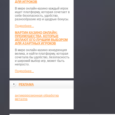
ДЛЯ ИГРОКОВ
В мире онлайн-казино каждый игрок
ищет платформу, которая сочетает в
себе безопасность, удобство,
разнообразие игр и щедрые бонусы.
Подробнее...
МАРТИН КАЗИНО ОНЛАЙН:
ПРЕИМУЩЕСТВА, КОТОРЫЕ
ДЕЛАЮТ ЕГО ЛУЧШИМ ВЫБОРОМ
ДЛЯ АЗАРТНЫХ ИГРОКОВ
В мире онлайн-казино конкуренция
велика, и найти платформу, которая
сочетала бы удобство, безопасность
и широкий выбор игр, может быть
непросто.
Подробнее...
РЕКЛАМА
антикоррозионная обработка
металла