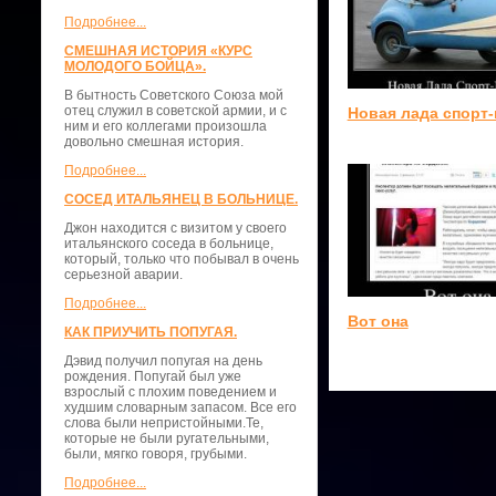
Подробнее...
СМЕШНАЯ ИСТОРИЯ «КУРС
МОЛОДОГО БОЙЦА».
В бытность Советского Союза мой
отец служил в советской армии, и с
Новая лада спорт-
ним и его коллегами произошла
довольно смешная история.
Подробнее...
СОСЕД ИТАЛЬЯНЕЦ В БОЛЬНИЦЕ.
Джон находится с визитом у своего
итальянского соседа в больнице,
который, только что побывал в очень
серьезной аварии.
Подробнее...
Вот она
КАК ПРИУЧИТЬ ПОПУГАЯ.
Дэвид получил попугая на день
рождения. Попугай был уже
взрослый с плохим поведением и
худшим словарным запасом. Все его
слова были непристойными.Те,
которые не были ругательными,
были, мягко говоря, грубыми.
Подробнее...