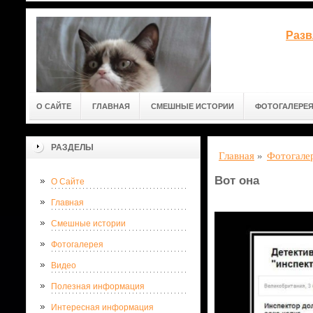
Разв
О САЙТЕ
ГЛАВНАЯ
СМЕШНЫЕ ИСТОРИИ
ФОТОГАЛЕРЕ
РАЗДЕЛЫ
Главная
»
Фотогале
Вот она
О Сайте
Главная
Смешные истории
Фотогалерея
Видео
Полезная информация
Интересная информация