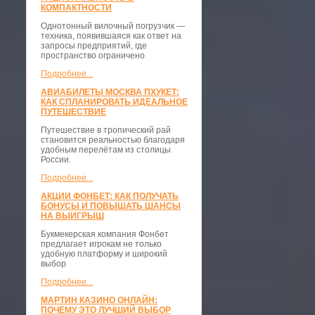
КОМПАКТНОСТИ
​Однотонный вилочный погрузчик —
техника, появившаяся как ответ на
запросы предприятий, где
пространство ограничено
Подробнее...
АВИАБИЛЕТЫ МОСКВА ПХУКЕТ:
КАК СПЛАНИРОВАТЬ ИДЕАЛЬНОЕ
ПУТЕШЕСТВИЕ
Путешествие в тропический рай
становится реальностью благодаря
удобным перелётам из столицы
России.
Подробнее...
АКЦИИ ФОНБЕТ: КАК ПОЛУЧАТЬ
БОНУСЫ И ПОВЫШАТЬ ШАНСЫ
НА ВЫИГРЫШ
Букмекерская компания Фонбет
предлагает игрокам не только
удобную платформу и широкий
выбор
Подробнее...
МАРТИН КАЗИНО ОНЛАЙН:
ПОЧЕМУ ЭТО ЛУЧШИЙ ВЫБОР