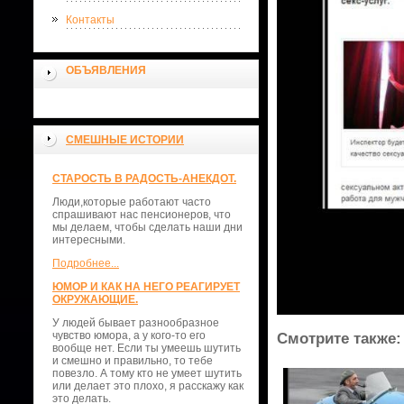
Контакты
ОБЪЯВЛЕНИЯ
СМЕШНЫЕ ИСТОРИИ
СТАРОСТЬ В РАДОСТЬ-АНЕКДОТ.
Люди,которые работают часто
спрашивают нас пенсионеров, что
мы делаем, чтобы сделать наши дни
интересными.
Подробнее...
ЮМОР И КАК НА НЕГО РЕАГИРУЕТ
ОКРУЖАЮЩИЕ.
У людей бывает разнообразное
чувство юмора, а у кого-то его
Смотрите также:
вообще нет. Если ты умеешь шутить
и смешно и правильно, то тебе
повезло. А тому кто не умеет шутить
или делает это плохо, я расскажу как
это делать.