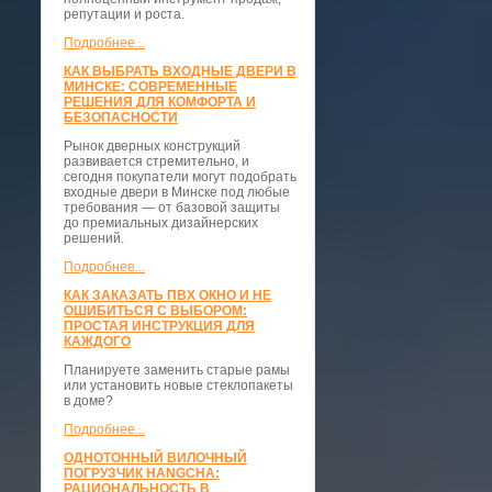
репутации и роста.
Подробнее...
КАК ВЫБРАТЬ ВХОДНЫЕ ДВЕРИ В
МИНСКЕ: СОВРЕМЕННЫЕ
РЕШЕНИЯ ДЛЯ КОМФОРТА И
БЕЗОПАСНОСТИ
Рынок дверных конструкций
развивается стремительно, и
сегодня покупатели могут подобрать
входные двери в Минске под любые
требования — от базовой защиты
до премиальных дизайнерских
решений.
Подробнее...
КАК ЗАКАЗАТЬ ПВХ ОКНО И НЕ
ОШИБИТЬСЯ С ВЫБОРОМ:
ПРОСТАЯ ИНСТРУКЦИЯ ДЛЯ
КАЖДОГО
Планируете заменить старые рамы
или установить новые стеклопакеты
в доме?
Подробнее...
ОДНОТОННЫЙ ВИЛОЧНЫЙ
ПОГРУЗЧИК HANGCHA:
РАЦИОНАЛЬНОСТЬ В