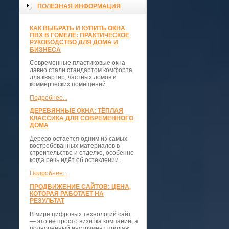
ПОЛЕЗНАЯ ИНФОРМАЦИЯ
КАК ВЫБРАТЬ И КУПИТЬ ОКНА
ПВХ В ГОМЕЛЕ: ПРАКТИЧЕСКОЕ
РУКОВОДСТВО ДЛЯ ДОМА И
БИЗНЕСА
Современные пластиковые окна
давно стали стандартом комфорта
для квартир, частных домов и
коммерческих помещений.
Подробнее...
ДЕРЕВЯННЫЕ ОКНА: ТЁПЛАЯ
КЛАССИКА ДЛЯ СОВРЕМЕННОГО
ДОМА
Дерево остаётся одним из самых
востребованных материалов в
строительстве и отделке, особенно
когда речь идёт об остеклении.
Подробнее...
ПРОДВИЖЕНИЕ САЙТОВ: ЦЕНА,
КОТОРАЯ РАБОТАЕТ НА
РЕЗУЛЬТАТ
В мире цифровых технологий сайт
— это не просто визитка компании, а
полноценный инструмент продаж,