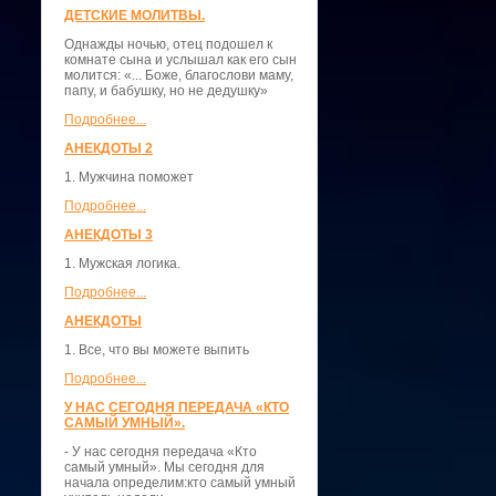
ДЕТСКИЕ МОЛИТВЫ.
Однажды ночью, отец подошел к
комнате сына и услышал как его сын
молится: «... Боже, благослови маму,
папу, и бабушку, но не дедушку»
Подробнее...
АНЕКДОТЫ 2
1. Мужчина поможет
Подробнее...
АНЕКДОТЫ 3
1. Мужская логика.
Подробнее...
АНЕКДОТЫ
1. Все, что вы можете выпить
Подробнее...
У НАС СЕГОДНЯ ПЕРЕДАЧА «КТО
САМЫЙ УМНЫЙ».
- У нас сегодня передача «Кто
самый умный». Мы сегодня для
начала определим:кто самый умный