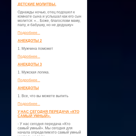
ДЕТСКИЕ МОЛИТВЫ.
Однажды ночью, отец подошел к
комнате сына и услышал как его сын
молится: «... Боже, благослови маму,
папу, и бабушку, но не дедушку»
Подробнее...
АНЕКДОТЫ 2
1. Мужчина поможет
Подробнее...
АНЕКДОТЫ 3
1. Мужская логика.
Подробнее...
АНЕКДОТЫ
1. Все, что вы можете выпить
Подробнее...
У НАС СЕГОДНЯ ПЕРЕДАЧА «КТО
САМЫЙ УМНЫЙ».
- У нас сегодня передача «Кто
самый умный». Мы сегодня для
начала определим:кто самый умный