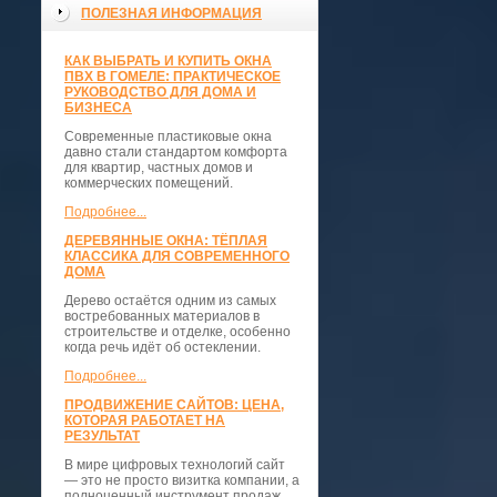
ПОЛЕЗНАЯ ИНФОРМАЦИЯ
КАК ВЫБРАТЬ И КУПИТЬ ОКНА
ПВХ В ГОМЕЛЕ: ПРАКТИЧЕСКОЕ
РУКОВОДСТВО ДЛЯ ДОМА И
БИЗНЕСА
Современные пластиковые окна
давно стали стандартом комфорта
для квартир, частных домов и
коммерческих помещений.
Подробнее...
ДЕРЕВЯННЫЕ ОКНА: ТЁПЛАЯ
КЛАССИКА ДЛЯ СОВРЕМЕННОГО
ДОМА
Дерево остаётся одним из самых
востребованных материалов в
строительстве и отделке, особенно
когда речь идёт об остеклении.
Подробнее...
ПРОДВИЖЕНИЕ САЙТОВ: ЦЕНА,
КОТОРАЯ РАБОТАЕТ НА
РЕЗУЛЬТАТ
В мире цифровых технологий сайт
— это не просто визитка компании, а
полноценный инструмент продаж,