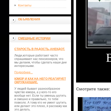
Контакты
ОБЪЯВЛЕНИЯ
СМЕШНЫЕ ИСТОРИИ
СТАРОСТЬ В РАДОСТЬ-АНЕКДОТ.
Люди,которые работают часто
спрашивают нас пенсионеров, что
мы делаем, чтобы сделать наши дни
интересными.
Подробнее...
ЮМОР И КАК НА НЕГО РЕАГИРУЕТ
ОКРУЖАЮЩИЕ.
Смотрите также:
У людей бывает разнообразное
чувство юмора, а у кого-то его
вообще нет. Если ты умеешь шутить
и смешно и правильно, то тебе
повезло. А тому кто не умеет шутить
или делает это плохо, я расскажу как
это делать.