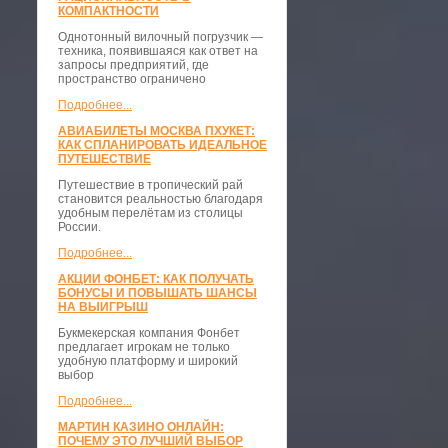
КОМПАКТНОСТИ
​Однотонный вилочный погрузчик —
техника, появившаяся как ответ на
запросы предприятий, где
пространство ограничено
Подробнее...
АВИАБИЛЕТЫ МОСКВА ПХУКЕТ:
КАК СПЛАНИРОВАТЬ ИДЕАЛЬНОЕ
ПУТЕШЕСТВИЕ
Путешествие в тропический рай
становится реальностью благодаря
удобным перелётам из столицы
России.
Подробнее...
АКЦИИ ФОНБЕТ: КАК ПОЛУЧАТЬ
БОНУСЫ И ПОВЫШАТЬ ШАНСЫ
НА ВЫИГРЫШ
Букмекерская компания Фонбет
предлагает игрокам не только
удобную платформу и широкий
выбор
Подробнее...
МАРТИН КАЗИНО ОНЛАЙН:
ПОЧЕМУ ЭТО ЛУЧШИЙ ВЫБОР