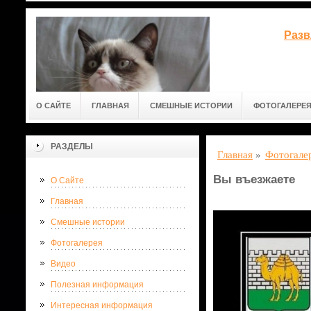
Разв
О САЙТЕ
ГЛАВНАЯ
СМЕШНЫЕ ИСТОРИИ
ФОТОГАЛЕРЕ
РАЗДЕЛЫ
Главная
»
Фотогале
Вы въезжаете
О Сайте
Главная
Смешные истории
Фотогалерея
Видео
Полезная информация
Интересная информация