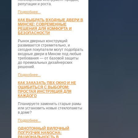
репутации и роста.
Подробнее...
КАК ВЫБРАТЬ ВХОДНЫЕ ДВЕРИ В
МИНСКЕ: СОВРЕМЕННЫЕ
РЕШЕНИЯ ДЛЯ КОМФОРТА И
БЕЗОПАСНОСТИ
Рынок дверных конструкций
развивается стремительно, и
сегодня покупатели могут подобрать
входные двери в Минске под любые
требования — от базовой защиты
до премиальных дизайнерских
решений.
Подробнее...
КАК ЗАКАЗАТЬ ПВХ ОКНО И НЕ
ОШИБИТЬСЯ С ВЫБОРОМ:
ПРОСТАЯ ИНСТРУКЦИЯ ДЛЯ
КАЖДОГО
Планируете заменить старые рамы
или установить новые стеклопакеты
в доме?
Подробнее...
ОДНОТОННЫЙ ВИЛОЧНЫЙ
ПОГРУЗЧИК HANGCHA:
РАЦИОНАЛЬНОСТЬ В