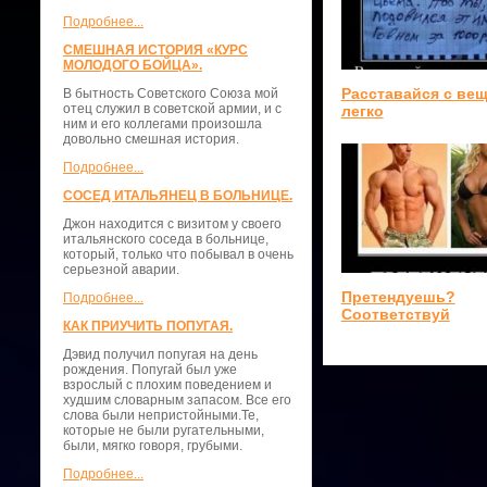
Подробнее...
СМЕШНАЯ ИСТОРИЯ «КУРС
МОЛОДОГО БОЙЦА».
Расставайся с ве
В бытность Советского Союза мой
отец служил в советской армии, и с
легко
ним и его коллегами произошла
довольно смешная история.
Подробнее...
СОСЕД ИТАЛЬЯНЕЦ В БОЛЬНИЦЕ.
Джон находится с визитом у своего
итальянского соседа в больнице,
который, только что побывал в очень
серьезной аварии.
Претендуешь?
Подробнее...
Соответствуй
КАК ПРИУЧИТЬ ПОПУГАЯ.
Дэвид получил попугая на день
рождения. Попугай был уже
взрослый с плохим поведением и
худшим словарным запасом. Все его
слова были непристойными.Те,
которые не были ругательными,
были, мягко говоря, грубыми.
Подробнее...