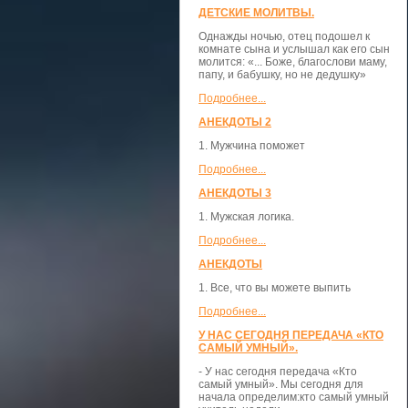
ДЕТСКИЕ МОЛИТВЫ.
Однажды ночью, отец подошел к
комнате сына и услышал как его сын
молится: «... Боже, благослови маму,
папу, и бабушку, но не дедушку»
Подробнее...
АНЕКДОТЫ 2
1. Мужчина поможет
Подробнее...
АНЕКДОТЫ 3
1. Мужская логика.
Подробнее...
АНЕКДОТЫ
1. Все, что вы можете выпить
Подробнее...
У НАС СЕГОДНЯ ПЕРЕДАЧА «КТО
САМЫЙ УМНЫЙ».
- У нас сегодня передача «Кто
самый умный». Мы сегодня для
начала определим:кто самый умный