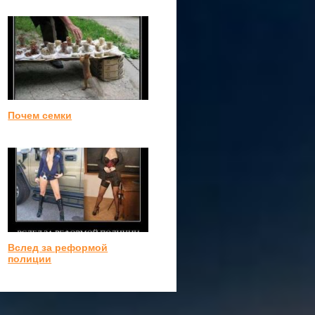
Почем семки
Вслед за реформой
полиции