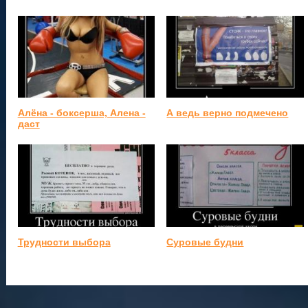
Алёна - боксерша, Алена -
А ведь верно подмечено
даст
Трудности выбора
Суровые будни