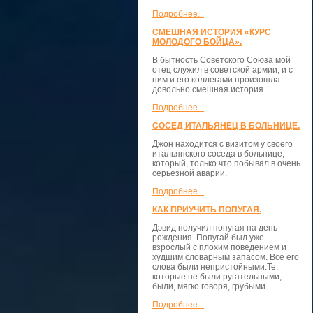
Подробнее...
СМЕШНАЯ ИСТОРИЯ «КУРС
МОЛОДОГО БОЙЦА».
В бытность Советского Союза мой
отец служил в советской армии, и с
ним и его коллегами произошла
довольно смешная история.
Подробнее...
СОСЕД ИТАЛЬЯНЕЦ В БОЛЬНИЦЕ.
Джон находится с визитом у своего
итальянского соседа в больнице,
который, только что побывал в очень
серьезной аварии.
Подробнее...
КАК ПРИУЧИТЬ ПОПУГАЯ.
Дэвид получил попугая на день
рождения. Попугай был уже
взрослый с плохим поведением и
худшим словарным запасом. Все его
слова были непристойными.Те,
которые не были ругательными,
были, мягко говоря, грубыми.
Подробнее...