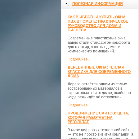
ПОЛЕЗНАЯ ИНФОРМАЦИЯ
КАК ВЫБРАТЬ И КУПИТЬ ОКНА
ПВХ В ГОМЕЛЕ: ПРАКТИЧЕСКОЕ
РУКОВОДСТВО ДЛЯ ДОМА И
БИЗНЕСА
Современные пластиковые окна
давно стали стандартом комфорта
для квартир, частных домов и
коммерческих помещений.
Подробнее...
ДЕРЕВЯННЫЕ ОКНА: ТЁПЛАЯ
КЛАССИКА ДЛЯ СОВРЕМЕННОГО
ДОМА
Дерево остаётся одним из самых
востребованных материалов в
строительстве и отделке, особенно
когда речь идёт об остеклении.
Подробнее...
ПРОДВИЖЕНИЕ САЙТОВ: ЦЕНА,
КОТОРАЯ РАБОТАЕТ НА
РЕЗУЛЬТАТ
В мире цифровых технологий сайт
— это не просто визитка компании, а
полноценный инструмент продаж,