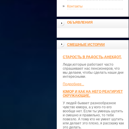
Контакты
ОБЪЯВЛЕНИЯ
СМЕШНЫЕ ИСТОРИИ
СТАРОСТЬ В РАДОСТЬ-АНЕКДОТ.
Люди,которые работают часто
спрашивают нас пенсионеров, что
мы делаем, чтобы сделать наши дни
интересными.
Подробнее...
ЮМОР И КАК НА НЕГО РЕАГИРУЕТ
ОКРУЖАЮЩИЕ.
У людей бывает разнообразное
чувство юмора, а у кого-то его
вообще нет. Если ты умеешь шутить
и смешно и правильно, то тебе
повезло. А тому кто не умеет шутить
или делает это плохо, я расскажу как
это делать.