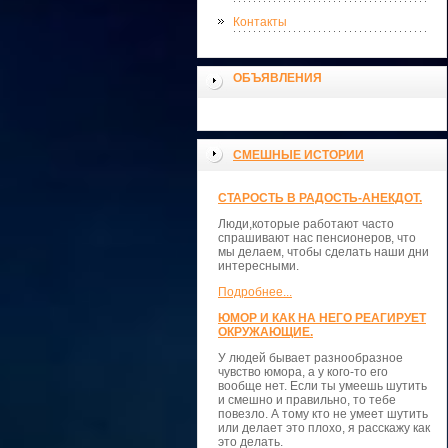
Контакты
ОБЪЯВЛЕНИЯ
СМЕШНЫЕ ИСТОРИИ
СТАРОСТЬ В РАДОСТЬ-АНЕКДОТ.
Люди,которые работают часто
спрашивают нас пенсионеров, что
мы делаем, чтобы сделать наши дни
интересными.
Подробнее...
ЮМОР И КАК НА НЕГО РЕАГИРУЕТ
ОКРУЖАЮЩИЕ.
У людей бывает разнообразное
чувство юмора, а у кого-то его
вообще нет. Если ты умеешь шутить
и смешно и правильно, то тебе
повезло. А тому кто не умеет шутить
или делает это плохо, я расскажу как
это делать.