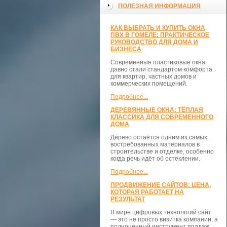
ПОЛЕЗНАЯ ИНФОРМАЦИЯ
КАК ВЫБРАТЬ И КУПИТЬ ОКНА
ПВХ В ГОМЕЛЕ: ПРАКТИЧЕСКОЕ
РУКОВОДСТВО ДЛЯ ДОМА И
БИЗНЕСА
Современные пластиковые окна
давно стали стандартом комфорта
для квартир, частных домов и
коммерческих помещений.
Подробнее...
ДЕРЕВЯННЫЕ ОКНА: ТЁПЛАЯ
КЛАССИКА ДЛЯ СОВРЕМЕННОГО
ДОМА
Дерево остаётся одним из самых
востребованных материалов в
строительстве и отделке, особенно
когда речь идёт об остеклении.
Подробнее...
ПРОДВИЖЕНИЕ САЙТОВ: ЦЕНА,
КОТОРАЯ РАБОТАЕТ НА
РЕЗУЛЬТАТ
В мире цифровых технологий сайт
— это не просто визитка компании, а
полноценный инструмент продаж,