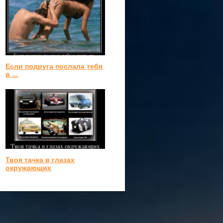
Если подруга послала тебя
в ...
Твоя тачка в глазах
окружающих