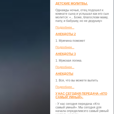
ДЕТСКИЕ МОЛИТВЫ.
Однажды ночью, отец подошел к
комнате сына и услышал как его сын
молится: «... Боже, благослови маму,
папу, и бабушку, но не дедушку»
Подробнее...
АНЕКДОТЫ 2
1. Мужчина поможет
Подробнее...
АНЕКДОТЫ 3
1. Мужская логика.
Подробнее...
АНЕКДОТЫ
1. Все, что вы можете выпить
Подробнее...
У НАС СЕГОДНЯ ПЕРЕДАЧА «КТО
САМЫЙ УМНЫЙ».
- У нас сегодня передача «Кто
самый умный». Мы сегодня для
начала определим:кто самый умный