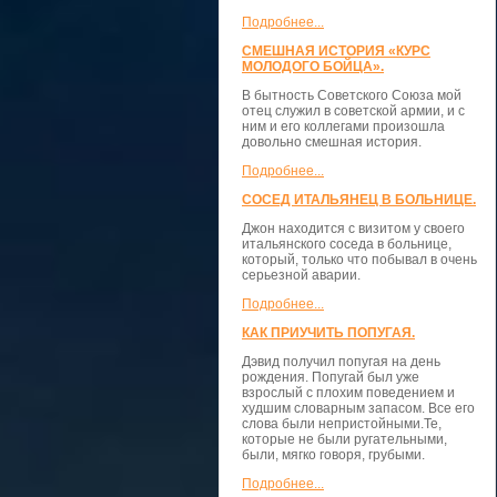
Подробнее...
СМЕШНАЯ ИСТОРИЯ «КУРС
МОЛОДОГО БОЙЦА».
В бытность Советского Союза мой
отец служил в советской армии, и с
ним и его коллегами произошла
довольно смешная история.
Подробнее...
СОСЕД ИТАЛЬЯНЕЦ В БОЛЬНИЦЕ.
Джон находится с визитом у своего
итальянского соседа в больнице,
который, только что побывал в очень
серьезной аварии.
Подробнее...
КАК ПРИУЧИТЬ ПОПУГАЯ.
Дэвид получил попугая на день
рождения. Попугай был уже
взрослый с плохим поведением и
худшим словарным запасом. Все его
слова были непристойными.Те,
которые не были ругательными,
были, мягко говоря, грубыми.
Подробнее...