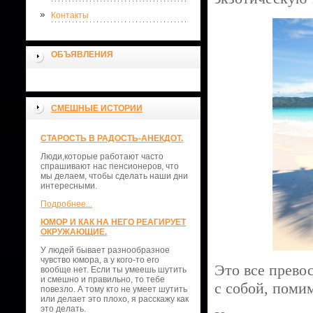
Контакты
ОБЪЯВЛЕНИЯ
СМЕШНЫЕ ИСТОРИИ
СТАРОСТЬ В РАДОСТЬ-АНЕКДОТ.
Люди,которые работают часто
спрашивают нас пенсионеров, что
мы делаем, чтобы сделать наши дни
интересными.
Подробнее...
ЮМОР И КАК НА НЕГО РЕАГИРУЕТ
ОКРУЖАЮЩИЕ.
У людей бывает разнообразное
чувство юмора, а у кого-то его
Это все превос
вообще нет. Если ты умеешь шутить
и смешно и правильно, то тебе
с собой, поми
повезло. А тому кто не умеет шутить
или делает это плохо, я расскажу как
это делать.