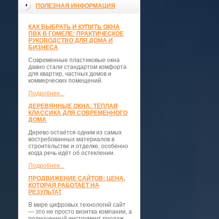
ПОЛЕЗНАЯ ИНФОРМАЦИЯ
КАК ВЫБРАТЬ И КУПИТЬ ОКНА
ПВХ В ГОМЕЛЕ: ПРАКТИЧЕСКОЕ
РУКОВОДСТВО ДЛЯ ДОМА И
БИЗНЕСА
Современные пластиковые окна
давно стали стандартом комфорта
для квартир, частных домов и
коммерческих помещений.
Подробнее...
ДЕРЕВЯННЫЕ ОКНА: ТЁПЛАЯ
КЛАССИКА ДЛЯ СОВРЕМЕННОГО
ДОМА
Дерево остаётся одним из самых
востребованных материалов в
строительстве и отделке, особенно
когда речь идёт об остеклении.
Подробнее...
ПРОДВИЖЕНИЕ САЙТОВ: ЦЕНА,
КОТОРАЯ РАБОТАЕТ НА
РЕЗУЛЬТАТ
В мире цифровых технологий сайт
— это не просто визитка компании, а
полноценный инструмент продаж,