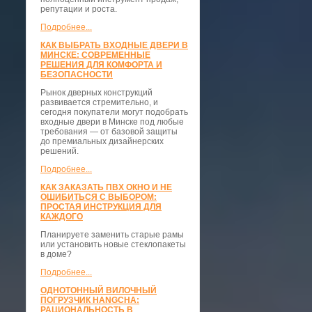
репутации и роста.
Подробнее...
КАК ВЫБРАТЬ ВХОДНЫЕ ДВЕРИ В
МИНСКЕ: СОВРЕМЕННЫЕ
РЕШЕНИЯ ДЛЯ КОМФОРТА И
БЕЗОПАСНОСТИ
Рынок дверных конструкций
развивается стремительно, и
сегодня покупатели могут подобрать
входные двери в Минске под любые
требования — от базовой защиты
до премиальных дизайнерских
решений.
Подробнее...
КАК ЗАКАЗАТЬ ПВХ ОКНО И НЕ
ОШИБИТЬСЯ С ВЫБОРОМ:
ПРОСТАЯ ИНСТРУКЦИЯ ДЛЯ
КАЖДОГО
Планируете заменить старые рамы
или установить новые стеклопакеты
в доме?
Подробнее...
ОДНОТОННЫЙ ВИЛОЧНЫЙ
ПОГРУЗЧИК HANGCHA:
РАЦИОНАЛЬНОСТЬ В