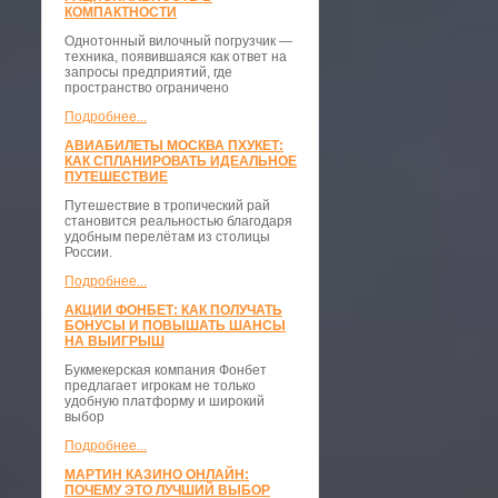
КОМПАКТНОСТИ
​Однотонный вилочный погрузчик —
техника, появившаяся как ответ на
запросы предприятий, где
пространство ограничено
Подробнее...
АВИАБИЛЕТЫ МОСКВА ПХУКЕТ:
КАК СПЛАНИРОВАТЬ ИДЕАЛЬНОЕ
ПУТЕШЕСТВИЕ
Путешествие в тропический рай
становится реальностью благодаря
удобным перелётам из столицы
России.
Подробнее...
АКЦИИ ФОНБЕТ: КАК ПОЛУЧАТЬ
БОНУСЫ И ПОВЫШАТЬ ШАНСЫ
НА ВЫИГРЫШ
Букмекерская компания Фонбет
предлагает игрокам не только
удобную платформу и широкий
выбор
Подробнее...
МАРТИН КАЗИНО ОНЛАЙН:
ПОЧЕМУ ЭТО ЛУЧШИЙ ВЫБОР