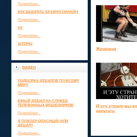
Подробнее...
КАК ВЫБРАТЬ КАЗИНО ОНЛАЙН
Подробнее...
НУ
Подробнее...
ШТОРЫ
Женщина
Подробнее...
ВИДЕО
ПОДБОРКА ДЕБИЛОВ ПО ВСЕМУ
МИРУ
Подробнее...
ЮНЫЙ ДЕБИЛ НА СЛУЖБЕ
ТЕЛЕФОННЫХ МОШЕННИКОВ
И эту страну вы х
напугать
Подробнее...
Я ПОХОДУ ОПАСНЫЙ! ИЛИ
ДЕБИЛ?
Подробнее...