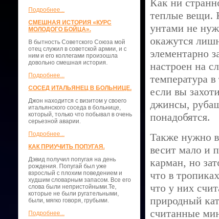
Как ни странн
Подробнее...
теплые вещи. 
СМЕШНАЯ ИСТОРИЯ «КУРС
унтами не нужн
МОЛОДОГО БОЙЦА».
окажутся лишн
В бытность Советского Союза мой
отец служил в советской армии, и с
элементарно з
ним и его коллегами произошла
довольно смешная история.
настроен на с
Подробнее...
температура в
СОСЕД ИТАЛЬЯНЕЦ В БОЛЬНИЦЕ.
если вы захоти
Джон находится с визитом у своего
джинсы, рубаш
итальянского соседа в больнице,
который, только что побывал в очень
понадобятся.
серьезной аварии.
Подробнее...
Также нужно в
КАК ПРИУЧИТЬ ПОПУГАЯ.
весит мало и 
Дэвид получил попугая на день
карман, но зат
рождения. Попугай был уже
что в тропика
взрослый с плохим поведением и
худшим словарным запасом. Все его
что у них счи
слова были непристойными.Те,
которые не были ругательными,
природный кат
были, мягко говоря, грубыми.
считанные мин
Подробнее...