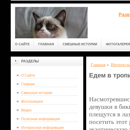
Разв
О САЙТЕ
ГЛАВНАЯ
СМЕШНЫЕ ИСТОРИИ
ФОТОГАЛЕРЕ
РАЗДЕЛЫ
Главная
»
Интересн
Едем в троп
О Сайте
Главная
Смешные истории
Насмотревшись
Фотогалерея
девушки в бик
Видео
плещутся в ла
Полезная информация
посетить этот 
Интересная информация
экзотическую 