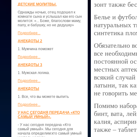
зонт также бес
ДЕТСКИЕ МОЛИТВЫ.
Однажды ночью, отец подошел к
Белье и футбол
комнате сына и услышал как его сын
молится: «... Боже, благослови маму,
натуральных тк
папу, и бабушку, но не дедушку»
синтетика пло
Подробнее...
АНЕКДОТЫ 2
Обязательно в
1. Мужчина поможет
все необходим
Подробнее...
постоянной осн
АНЕКДОТЫ 3
местных аптек
1. Мужская логика.
всякий случай
Подробнее...
латыни, так к
АНЕКДОТЫ
не говорить м
1. Все, что вы можете выпить
Помимо набора
Подробнее...
бинт, вата, л
У НАС СЕГОДНЯ ПЕРЕДАЧА «КТО
САМЫЙ УМНЫЙ».
калия, аспири
- У нас сегодня передача «Кто
также – табле
самый умный». Мы сегодня для
начала определим:кто самый умный