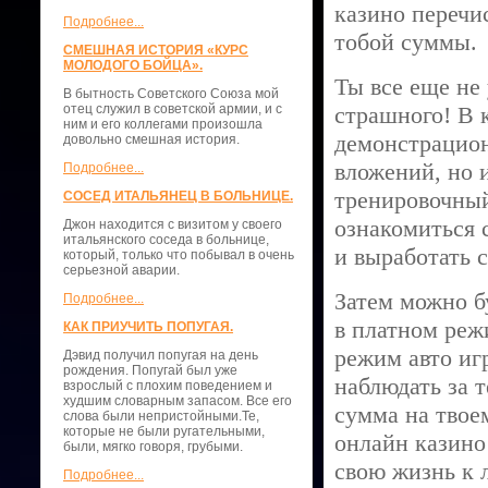
казино перечи
Подробнее...
тобой суммы.
СМЕШНАЯ ИСТОРИЯ «КУРС
МОЛОДОГО БОЙЦА».
Ты все еще не 
В бытность Советского Союза мой
отец служил в советской армии, и с
страшного! В 
ним и его коллегами произошла
демонстрацион
довольно смешная история.
вложений, но и
Подробнее...
тренировочный
СОСЕД ИТАЛЬЯНЕЦ В БОЛЬНИЦЕ.
ознакомиться 
Джон находится с визитом у своего
итальянского соседа в больнице,
и выработать 
который, только что побывал в очень
серьезной аварии.
Затем можно б
Подробнее...
в платном реж
КАК ПРИУЧИТЬ ПОПУГАЯ.
режим авто иг
Дэвид получил попугая на день
рождения. Попугай был уже
наблюдать за 
взрослый с плохим поведением и
худшим словарным запасом. Все его
сумма на твое
слова были непристойными.Те,
которые не были ругательными,
онлайн казино
были, мягко говоря, грубыми.
свою жизнь к 
Подробнее...