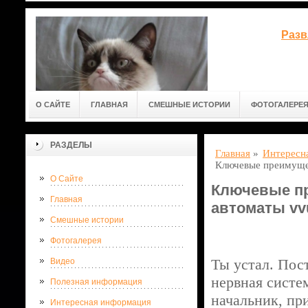
Разв
О САЙТЕ
ГЛАВНАЯ
СМЕШНЫЕ ИСТОРИИ
ФОТОГАЛЕРЕ
РАЗДЕЛЫ
Главная
»
Интересн
Ключевые преимущес
О Сайте
Ключевые пр
Главная
автоматы vv
Смешные истории
Фотогалерея
Ты устал. Пос
Видео
нервная систем
Полезная информация
начальник, при
Интересная информация