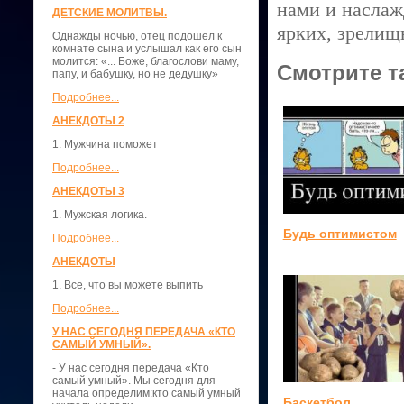
нами и наслаж
ДЕТСКИЕ МОЛИТВЫ.
ярких, зрелищ
Однажды ночью, отец подошел к
комнате сына и услышал как его сын
молится: «... Боже, благослови маму,
Смотрите т
папу, и бабушку, но не дедушку»
Подробнее...
АНЕКДОТЫ 2
1. Мужчина поможет
Подробнее...
АНЕКДОТЫ 3
1. Мужская логика.
Будь оптимистом
Подробнее...
АНЕКДОТЫ
1. Все, что вы можете выпить
Подробнее...
У НАС СЕГОДНЯ ПЕРЕДАЧА «КТО
САМЫЙ УМНЫЙ».
- У нас сегодня передача «Кто
самый умный». Мы сегодня для
начала определим:кто самый умный
Баскетбол