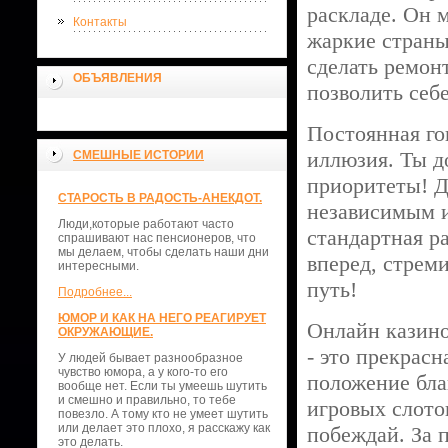
раскладе. Он 
Контакты
жаркие страны
сделать ремон
ОБЪЯВЛЕНИЯ
позволить себ
Постоянная го
иллюзия. Ты д
СМЕШНЫЕ ИСТОРИИ
приоритеты! Д
СТАРОСТЬ В РАДОСТЬ-АНЕКДОТ.
независимым и
Люди,которые работают часто
стандартная р
спрашивают нас пенсионеров, что
мы делаем, чтобы сделать наши дни
вперед, стрем
интересными.
путь!
Подробнее...
ЮМОР И КАК НА НЕГО РЕАГИРУЕТ
Онлайн казино
ОКРУЖАЮЩИЕ.
- это прекрас
У людей бывает разнообразное
чувство юмора, а у кого-то его
положение бла
вообще нет. Если ты умеешь шутить
и смешно и правильно, то тебе
игровых слото
повезло. А тому кто не умеет шутить
или делает это плохо, я расскажу как
побеждай. За 
это делать.