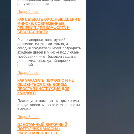
репутации и роста.
Подробнее...
КАК ВЫБРАТЬ ВХОДНЫЕ ДВЕРИ В
МИНСКЕ: СОВРЕМЕННЫЕ
РЕШЕНИЯ ДЛЯ КОМФОРТА И
БЕЗОПАСНОСТИ
Рынок дверных конструкций
развивается стремительно, и
сегодня покупатели могут подобрать
входные двери в Минске под любые
требования — от базовой защиты
до премиальных дизайнерских
решений.
Подробнее...
КАК ЗАКАЗАТЬ ПВХ ОКНО И НЕ
ОШИБИТЬСЯ С ВЫБОРОМ:
ПРОСТАЯ ИНСТРУКЦИЯ ДЛЯ
КАЖДОГО
Планируете заменить старые рамы
или установить новые стеклопакеты
в доме?
Подробнее...
ОДНОТОННЫЙ ВИЛОЧНЫЙ
ПОГРУЗЧИК HANGCHA:
РАЦИОНАЛЬНОСТЬ В