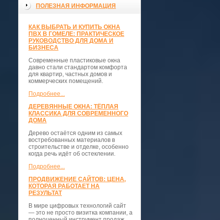
ПОЛЕЗНАЯ ИНФОРМАЦИЯ
КАК ВЫБРАТЬ И КУПИТЬ ОКНА
ПВХ В ГОМЕЛЕ: ПРАКТИЧЕСКОЕ
РУКОВОДСТВО ДЛЯ ДОМА И
БИЗНЕСА
Современные пластиковые окна
давно стали стандартом комфорта
для квартир, частных домов и
коммерческих помещений.
Подробнее...
ДЕРЕВЯННЫЕ ОКНА: ТЁПЛАЯ
КЛАССИКА ДЛЯ СОВРЕМЕННОГО
ДОМА
Дерево остаётся одним из самых
востребованных материалов в
строительстве и отделке, особенно
когда речь идёт об остеклении.
Подробнее...
ПРОДВИЖЕНИЕ САЙТОВ: ЦЕНА,
КОТОРАЯ РАБОТАЕТ НА
РЕЗУЛЬТАТ
В мире цифровых технологий сайт
— это не просто визитка компании, а
полноценный инструмент продаж,