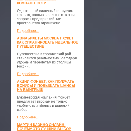
КОМПАКТНОСТИ
​Однотонный вилочный погрузчик —
техника, появившаяся как ответ на
запросы предприятий, где
пространство ограничено
Подробнее...
АВИАБИЛЕТЫ МОСКВА ПХУКЕТ:
КАК СПЛАНИРОВАТЬ ИДЕАЛЬНОЕ
ПУТЕШЕСТВИЕ
Путешествие в тропический рай
становится реальностью благодаря
удобным перелётам из столицы
России.
Подробнее...
АКЦИИ ФОНБЕТ: КАК ПОЛУЧАТЬ
БОНУСЫ И ПОВЫШАТЬ ШАНСЫ
НА ВЫИГРЫШ
Букмекерская компания Фонбет
предлагает игрокам не только
удобную платформу и широкий
выбор
Подробнее...
МАРТИН КАЗИНО ОНЛАЙН:
ПОЧЕМУ ЭТО ЛУЧШИЙ ВЫБОР