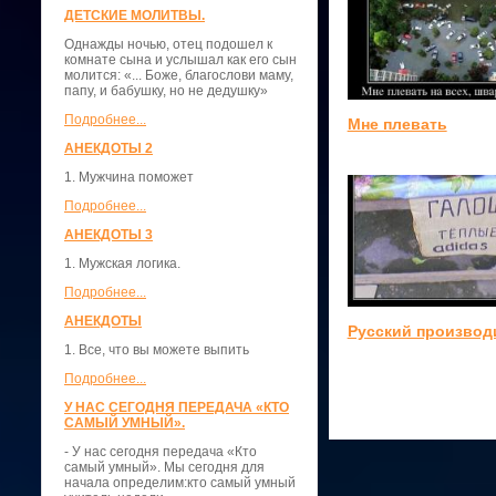
ДЕТСКИЕ МОЛИТВЫ.
Однажды ночью, отец подошел к
комнате сына и услышал как его сын
молится: «... Боже, благослови маму,
папу, и бабушку, но не дедушку»
Подробнее...
Мне плевать
АНЕКДОТЫ 2
1. Мужчина поможет
Подробнее...
АНЕКДОТЫ 3
1. Мужская логика.
Подробнее...
АНЕКДОТЫ
Русский производ
1. Все, что вы можете выпить
Подробнее...
У НАС СЕГОДНЯ ПЕРЕДАЧА «КТО
САМЫЙ УМНЫЙ».
- У нас сегодня передача «Кто
самый умный». Мы сегодня для
начала определим:кто самый умный