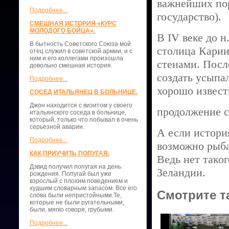
важнейших пор
Подробнее...
государство).
СМЕШНАЯ ИСТОРИЯ «КУРС
МОЛОДОГО БОЙЦА».
В IV веке до 
В бытность Советского Союза мой
столица Карии
отец служил в советской армии, и с
ним и его коллегами произошла
стенами. Посл
довольно смешная история.
создать усыпа
Подробнее...
хорошо извест
СОСЕД ИТАЛЬЯНЕЦ В БОЛЬНИЦЕ.
Джон находится с визитом у своего
продолжение 
итальянского соседа в больнице,
который, только что побывал в очень
серьезной аварии.
А если истори
Подробнее...
возможно рыба
КАК ПРИУЧИТЬ ПОПУГАЯ.
Ведь нет тако
Дэвид получил попугая на день
Зеландии.
рождения. Попугай был уже
взрослый с плохим поведением и
худшим словарным запасом. Все его
Смотрите т
слова были непристойными.Те,
которые не были ругательными,
были, мягко говоря, грубыми.
Подробнее...