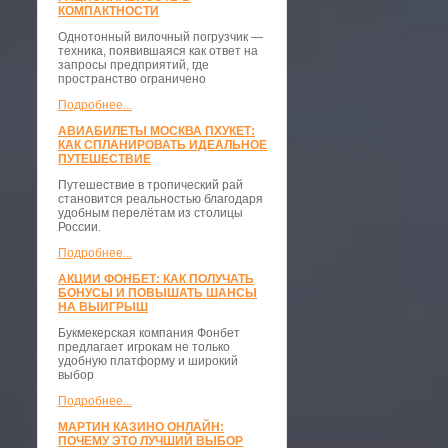
КОМПАКТНОСТИ
​Однотонный вилочный погрузчик —
техника, появившаяся как ответ на
запросы предприятий, где
пространство ограничено
Подробнее...
АВИАБИЛЕТЫ МОСКВА ПХУКЕТ:
КАК СПЛАНИРОВАТЬ ИДЕАЛЬНОЕ
ПУТЕШЕСТВИЕ
Путешествие в тропический рай
становится реальностью благодаря
удобным перелётам из столицы
России.
Подробнее...
АКЦИИ ФОНБЕТ: КАК ПОЛУЧАТЬ
БОНУСЫ И ПОВЫШАТЬ ШАНСЫ
НА ВЫИГРЫШ
Букмекерская компания Фонбет
предлагает игрокам не только
удобную платформу и широкий
выбор
Подробнее...
МАРТИН КАЗИНО ОНЛАЙН:
ПОЧЕМУ ЭТО ЛУЧШИЙ ВЫБОР