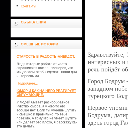
Контакты
ОБЪЯВЛЕНИЯ
СМЕШНЫЕ ИСТОРИИ
Здравствуйте,
СТАРОСТЬ В РАДОСТЬ-АНЕКДОТ.
интересных и 
Люди,которые работают часто
речь пойдёт о
спрашивают нас пенсионеров, что
мы делаем, чтобы сделать наши дни
интересными.
Город Бодрум 
Подробнее...
западном побе
ЮМОР И КАК НА НЕГО РЕАГИРУЕТ
турецкого Бод
ОКРУЖАЮЩИЕ.
У людей бывает разнообразное
Первое упомин
чувство юмора, а у кого-то его
вообще нет. Если ты умеешь шутить
Бодрума, дати
и смешно и правильно, то тебе
повезло. А тому кто не умеет шутить
здесь город Г
или делает это плохо, я расскажу как
это делать.