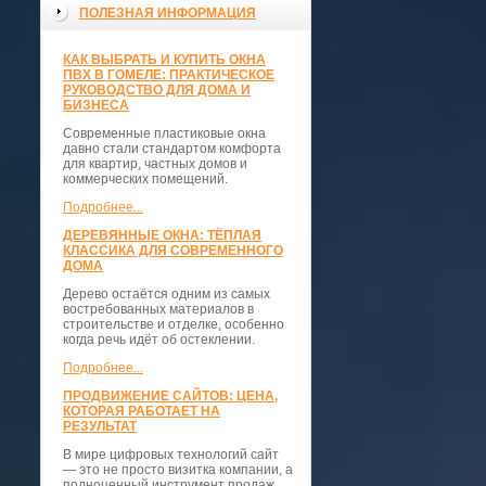
ПОЛЕЗНАЯ ИНФОРМАЦИЯ
КАК ВЫБРАТЬ И КУПИТЬ ОКНА
ПВХ В ГОМЕЛЕ: ПРАКТИЧЕСКОЕ
РУКОВОДСТВО ДЛЯ ДОМА И
БИЗНЕСА
Современные пластиковые окна
давно стали стандартом комфорта
для квартир, частных домов и
коммерческих помещений.
Подробнее...
ДЕРЕВЯННЫЕ ОКНА: ТЁПЛАЯ
КЛАССИКА ДЛЯ СОВРЕМЕННОГО
ДОМА
Дерево остаётся одним из самых
востребованных материалов в
строительстве и отделке, особенно
когда речь идёт об остеклении.
Подробнее...
ПРОДВИЖЕНИЕ САЙТОВ: ЦЕНА,
КОТОРАЯ РАБОТАЕТ НА
РЕЗУЛЬТАТ
В мире цифровых технологий сайт
— это не просто визитка компании, а
полноценный инструмент продаж,