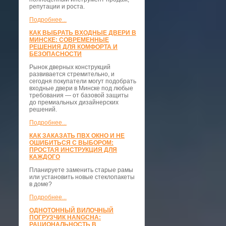
репутации и роста.
Подробнее...
КАК ВЫБРАТЬ ВХОДНЫЕ ДВЕРИ В
МИНСКЕ: СОВРЕМЕННЫЕ
РЕШЕНИЯ ДЛЯ КОМФОРТА И
БЕЗОПАСНОСТИ
Рынок дверных конструкций
развивается стремительно, и
сегодня покупатели могут подобрать
входные двери в Минске под любые
требования — от базовой защиты
до премиальных дизайнерских
решений.
Подробнее...
КАК ЗАКАЗАТЬ ПВХ ОКНО И НЕ
ОШИБИТЬСЯ С ВЫБОРОМ:
ПРОСТАЯ ИНСТРУКЦИЯ ДЛЯ
КАЖДОГО
Планируете заменить старые рамы
или установить новые стеклопакеты
в доме?
Подробнее...
ОДНОТОННЫЙ ВИЛОЧНЫЙ
ПОГРУЗЧИК HANGCHA:
РАЦИОНАЛЬНОСТЬ В