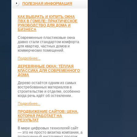
ПОЛЕЗНАЯ ИНФОРМАЦИЯ
КАК ВЫБРАТЬ И КУПИТЬ ОКНА
ПВХ В ГОМЕЛЕ: ПРАКТИЧЕСКОЕ
РУКОВОДСТВО ДЛЯ ДОМА И
БИЗНЕСА
Современные пластиковые окна
давно стали стандартом комфорта
для квартир, частных домов и
коммерческих помещений.
Подробнее...
ДЕРЕВЯННЫЕ ОКНА: ТЁПЛАЯ
КЛАССИКА ДЛЯ СОВРЕМЕННОГО
ДОМА
Дерево остаётся одним из самых
востребованных материалов в
строительстве и отделке, особенно
когда речь идёт об остеклении.
Подробнее...
ПРОДВИЖЕНИЕ САЙТОВ: ЦЕНА,
КОТОРАЯ РАБОТАЕТ НА
РЕЗУЛЬТАТ
В мире цифровых технологий сайт
— это не просто визитка компании, а
полноценный инструмент продаж,