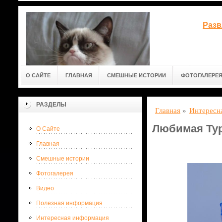
Разв
О САЙТЕ
ГЛАВНАЯ
СМЕШНЫЕ ИСТОРИИ
ФОТОГАЛЕРЕ
РАЗДЕЛЫ
Главная
»
Интересн
Любимая Тур
О Сайте
Главная
Смешные истории
Фотогалерея
Видео
Полезная информация
Интересная информация