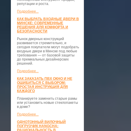
репутации и роста.
Подробнее...
КАК ВЫБРАТЬ ВХОДНЫЕ ДВЕРИ В
МИНСКЕ: СОВРЕМЕННЫЕ
РЕШЕНИЯ ДЛЯ КОМФОРТА И
БЕЗОПАСНОСТИ
Рынок дверных конструкций
развивается стремительно, и
сегодня покупатели могут подобрать
входные двери в Минске под любые
требования — от базовой защиты
до премиальных дизайнерских
решений.
Подробнее...
КАК ЗАКАЗАТЬ ПВХ ОКНО И НЕ
ОШИБИТЬСЯ С ВЫБОРОМ:
ПРОСТАЯ ИНСТРУКЦИЯ ДЛЯ
КАЖДОГО
Планируете заменить старые рамы
или установить новые стеклопакеты
в доме?
Подробнее...
ОДНОТОННЫЙ ВИЛОЧНЫЙ
ПОГРУЗЧИК HANGCHA:
РАЦИОНАЛЬНОСТЬ В