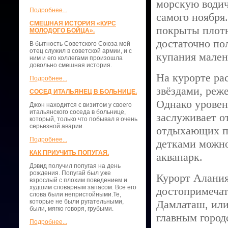
морскую водич
Подробнее...
самого ноября
СМЕШНАЯ ИСТОРИЯ «КУРС
покрыты плотн
МОЛОДОГО БОЙЦА».
достаточно по
В бытность Советского Союза мой
отец служил в советской армии, и с
купания мален
ним и его коллегами произошла
довольно смешная история.
На курорте ра
Подробнее...
звёздами, реж
СОСЕД ИТАЛЬЯНЕЦ В БОЛЬНИЦЕ.
Однако уровен
Джон находится с визитом у своего
итальянского соседа в больнице,
заслуживает о
который, только что побывал в очень
серьезной аварии.
отдыхающих пр
Подробнее...
детками можно
КАК ПРИУЧИТЬ ПОПУГАЯ.
аквапарк.
Дэвид получил попугая на день
рождения. Попугай был уже
Курорт Алания
взрослый с плохим поведением и
худшим словарным запасом. Все его
достопримеча
слова были непристойными.Те,
которые не были ругательными,
Дамлаташ, ил
были, мягко говоря, грубыми.
главным город
Подробнее...