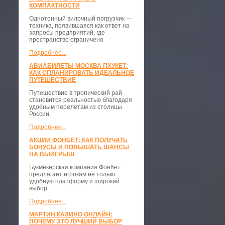
КОМПАКТНОСТИ
​Однотонный вилочный погрузчик —
техника, появившаяся как ответ на
запросы предприятий, где
пространство ограничено
Подробнее...
АВИАБИЛЕТЫ МОСКВА ПХУКЕТ:
КАК СПЛАНИРОВАТЬ ИДЕАЛЬНОЕ
ПУТЕШЕСТВИЕ
Путешествие в тропический рай
становится реальностью благодаря
удобным перелётам из столицы
России.
Подробнее...
АКЦИИ ФОНБЕТ: КАК ПОЛУЧАТЬ
БОНУСЫ И ПОВЫШАТЬ ШАНСЫ
НА ВЫИГРЫШ
Букмекерская компания Фонбет
предлагает игрокам не только
удобную платформу и широкий
выбор
Подробнее...
МАРТИН КАЗИНО ОНЛАЙН:
ПОЧЕМУ ЭТО ЛУЧШИЙ ВЫБОР