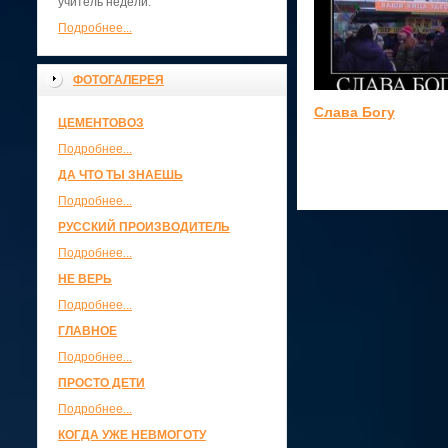
учитель недели.
Подробнее...
ФОТОГАЛЕРЕЯ
Слава Богу
ЦЕМЕНТОВОЗ
Подробнее...
ДА ЧТО ТЫ ЗНАЕШЬ
Подробнее...
РУССКИЙ ПРОИЗВОДИТЕЛЬ
Подробнее...
НЕ ВЕРЬ
Подробнее...
ГЛАВНОЕ
Подробнее...
ПРОСТО ДЕТИ
Подробнее...
КОГДА УЖЕ НЕВМОГОТУ