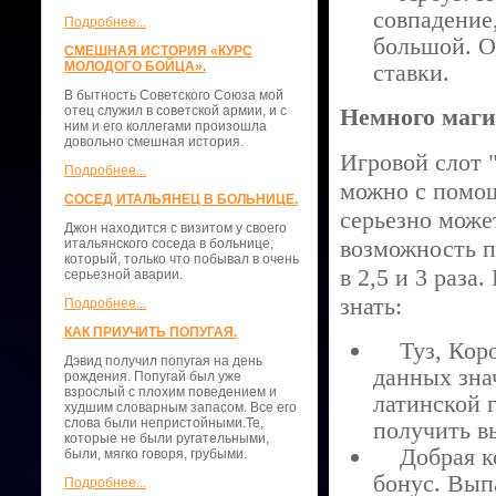
совпадение,
Подробнее...
большой. О
СМЕШНАЯ ИСТОРИЯ «КУРС
МОЛОДОГО БОЙЦА».
ставки.
В бытность Советского Союза мой
отец служил в советской армии, и с
Немного маги
ним и его коллегами произошла
довольно смешная история.
Игровой слот 
Подробнее...
можно с помощ
СОСЕД ИТАЛЬЯНЕЦ В БОЛЬНИЦЕ.
серьезно может
Джон находится с визитом у своего
возможность п
итальянского соседа в больнице,
который, только что побывал в очень
в 2,5 и 3 раза
серьезной аварии.
знать:
Подробнее...
КАК ПРИУЧИТЬ ПОПУГАЯ.
Туз, Корол
Дэвид получил попугая на день
данных зна
рождения. Попугай был уже
взрослый с плохим поведением и
латинской 
худшим словарным запасом. Все его
слова были непристойными.Те,
получить в
которые не были ругательными,
Добрая кол
были, мягко говоря, грубыми.
бонус. Вып
Подробнее...