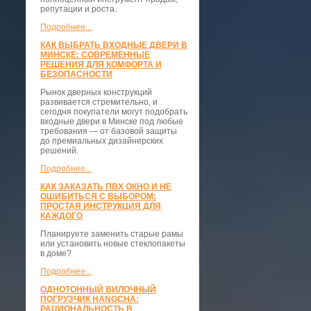
репутации и роста.
Подробнее...
КАК ВЫБРАТЬ ВХОДНЫЕ ДВЕРИ В
МИНСКЕ: СОВРЕМЕННЫЕ
РЕШЕНИЯ ДЛЯ КОМФОРТА И
БЕЗОПАСНОСТИ
Рынок дверных конструкций
развивается стремительно, и
сегодня покупатели могут подобрать
входные двери в Минске под любые
требования — от базовой защиты
до премиальных дизайнерских
решений.
Подробнее...
КАК ЗАКАЗАТЬ ПВХ ОКНО И НЕ
ОШИБИТЬСЯ С ВЫБОРОМ:
ПРОСТАЯ ИНСТРУКЦИЯ ДЛЯ
КАЖДОГО
Планируете заменить старые рамы
или установить новые стеклопакеты
в доме?
Подробнее...
ОДНОТОННЫЙ ВИЛОЧНЫЙ
ПОГРУЗЧИК HANGCHA:
РАЦИОНАЛЬНОСТЬ В