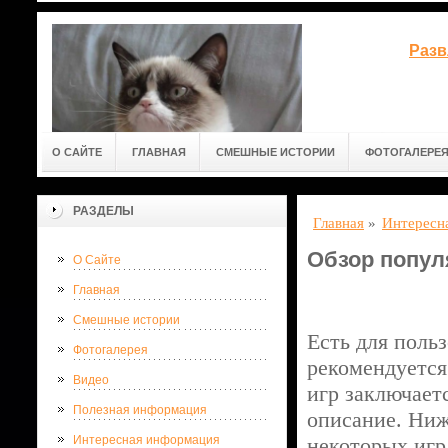
Разв
О САЙТЕ
ГЛАВНАЯ
СМЕШНЫЕ ИСТОРИИ
ФОТОГАЛЕРЕ
РАЗДЕЛЫ
Главная
»
Интересн
Обзор попул
О Сайте
Главная
Смешные истории
Есть для польз
Фотогалерея
рекомендуется
Видео
игр заключаетс
Полезная информация
описание. Ниж
Интересная информация
некоторых игр