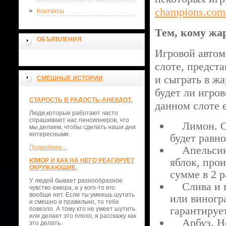
champions.com
Контакты
Тем, кому жа
ОБЪЯВЛЕНИЯ
Игровой автом
слоте, предст
и сыграть в жа
СМЕШНЫЕ ИСТОРИИ
будет ли игров
СТАРОСТЬ В РАДОСТЬ-АНЕКДОТ.
данном слоте е
Люди,которые работают часто
спрашивают нас пенсионеров, что
Лимон. Он,
мы делаем, чтобы сделать наши дни
интересными.
будет равно
Подробнее...
Апельсин и
яблок, про
ЮМОР И КАК НА НЕГО РЕАГИРУЕТ
ОКРУЖАЮЩИЕ.
сумме в 2 р
У людей бывает разнообразное
Слива и ви
чувство юмора, а у кого-то его
вообще нет. Если ты умеешь шутить
или виногр
и смешно и правильно, то тебе
гарантируе
повезло. А тому кто не умеет шутить
или делает это плохо, я расскажу как
Арбуз. Не
это делать.