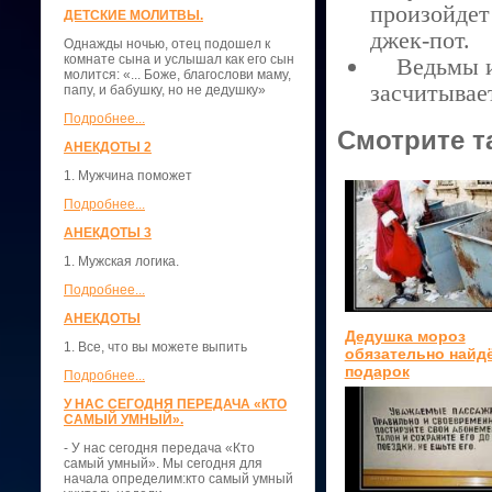
произойдет 
ДЕТСКИЕ МОЛИТВЫ.
джек-пот.
Однажды ночью, отец подошел к
комнате сына и услышал как его сын
Ведьмы и к
молится: «... Боже, благослови маму,
засчитывает
папу, и бабушку, но не дедушку»
Подробнее...
Смотрите т
АНЕКДОТЫ 2
1. Мужчина поможет
Подробнее...
АНЕКДОТЫ 3
1. Мужская логика.
Подробнее...
АНЕКДОТЫ
Дедушка мороз
1. Все, что вы можете выпить
обязательно найд
подарок
Подробнее...
У НАС СЕГОДНЯ ПЕРЕДАЧА «КТО
САМЫЙ УМНЫЙ».
- У нас сегодня передача «Кто
самый умный». Мы сегодня для
начала определим:кто самый умный