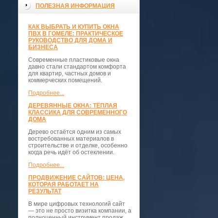
ПОЛЕЗНАЯ ИНФОРМАЦИЯ
КАК ВЫБРАТЬ И КУПИТЬ ОКНА
ПВХ В ГОМЕЛЕ: ПРАКТИЧЕСКОЕ
РУКОВОДСТВО ДЛЯ ДОМА И
БИЗНЕСА
Современные пластиковые окна
давно стали стандартом комфорта
для квартир, частных домов и
коммерческих помещений.
Подробнее...
ДЕРЕВЯННЫЕ ОКНА: ТЁПЛАЯ
КЛАССИКА ДЛЯ СОВРЕМЕННОГО
ДОМА
Дерево остаётся одним из самых
востребованных материалов в
строительстве и отделке, особенно
когда речь идёт об остеклении.
Подробнее...
ПРОДВИЖЕНИЕ САЙТОВ: ЦЕНА,
КОТОРАЯ РАБОТАЕТ НА
РЕЗУЛЬТАТ
В мире цифровых технологий сайт
— это не просто визитка компании, а
полноценный инструмент продаж,