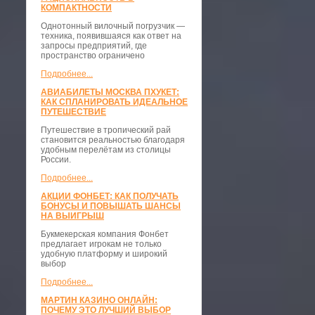
КОМПАКТНОСТИ
​Однотонный вилочный погрузчик —
техника, появившаяся как ответ на
запросы предприятий, где
пространство ограничено
Подробнее...
АВИАБИЛЕТЫ МОСКВА ПХУКЕТ:
КАК СПЛАНИРОВАТЬ ИДЕАЛЬНОЕ
ПУТЕШЕСТВИЕ
Путешествие в тропический рай
становится реальностью благодаря
удобным перелётам из столицы
России.
Подробнее...
АКЦИИ ФОНБЕТ: КАК ПОЛУЧАТЬ
БОНУСЫ И ПОВЫШАТЬ ШАНСЫ
НА ВЫИГРЫШ
Букмекерская компания Фонбет
предлагает игрокам не только
удобную платформу и широкий
выбор
Подробнее...
МАРТИН КАЗИНО ОНЛАЙН:
ПОЧЕМУ ЭТО ЛУЧШИЙ ВЫБОР