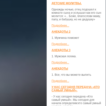
ДЕТСКИЕ МОЛИТВЫ.
Однажды ночью, отец подошел к
комнате сына и услышал как его сын
молится: «... Боже, благослови маму,
папу, и бабушку, но не дедушку»
Подробнее...
АНЕКДОТЫ 2
1. Мужчина поможет
Подробнее...
АНЕКДОТЫ 3
1. Мужская логика.
Подробнее...
АНЕКДОТЫ
1. Все, что вы можете выпить
Подробнее...
У НАС СЕГОДНЯ ПЕРЕДАЧА «КТО
САМЫЙ УМНЫЙ».
- У нас сегодня передача «Кто
самый умный». Мы сегодня для
начала определим:кто самый умный