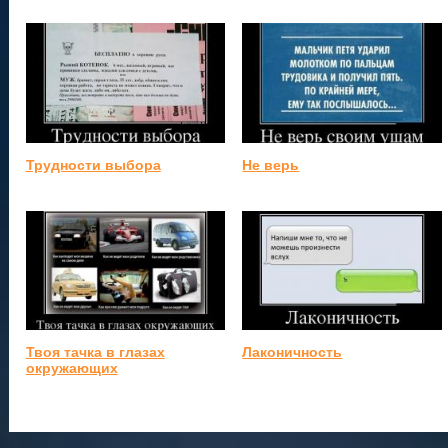
Трудности выбора
Не верь
Твоя тачка в глазах
Лаконичность
окружающих