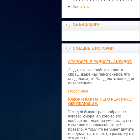
Контакты
ОБЪЯВЛЕНИЯ
СМЕШНЫЕ ИСТОРИИ
СТАРОСТЬ В РАДОСТЬ-АНЕКДОТ.
Люди,которые работают часто
спрашивают нас пенсионеров, что
мы делаем, чтобы сделать наши дни
интересными.
Подробнее...
ЮМОР И КАК НА НЕГО РЕАГИРУЕТ
ОКРУЖАЮЩИЕ.
У людей бывает разнообразное
чувство юмора, а у кого-то его
вообще нет. Если ты умеешь шутить
и смешно и правильно, то тебе
повезло. А тому кто не умеет шутить
или делает это плохо, я расскажу как
это делать.