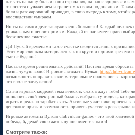
плевать на нашу боль и наши страдания, на наше здоровье и са
относится с уважением и трепетом к своим подопечным. Таким 
боли и разочарований приводит, в свою очередь к тому, чтобы р
впоследствии умираем.
Но ты на самом деле заслуживаешь большего! Каждый человек п
уникальным и неповторимым. Каждый из нас имеет право выбира
бесконечное счастье.
Да! Пускай временами такое счастье сводится лишь к признанию
Этот мир слишком материален как ни крути и одними грезами о 
сыт не будешь!
Настало время решительных действий! Настало время сбросить с
жизнь чужую волю! Игровые автоматы Вулкан
http://clubvulcan
возможность поправить свое материальное положение за коротк
это вполне заслуженно!
Сотни игровых моделей тематических слотов ждут тебя! Тебе ли
пополнить свой электронный баланс, выбрать ту модель, котора
играть и реально зарабатывать. Активные участники проекта за
денежные призы и возможность принять участие в розыгрыше к
Игровые автоматы Вулкан clubvulcan-games - это твой ключевой
побеждай, делай свою жизнь лучше вместе с нами!
Смотрите также: