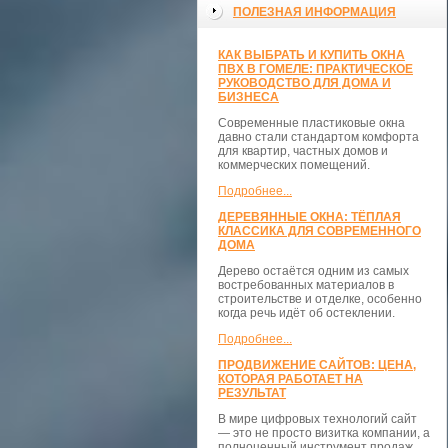
ПОЛЕЗНАЯ ИНФОРМАЦИЯ
КАК ВЫБРАТЬ И КУПИТЬ ОКНА
ПВХ В ГОМЕЛЕ: ПРАКТИЧЕСКОЕ
РУКОВОДСТВО ДЛЯ ДОМА И
БИЗНЕСА
Современные пластиковые окна
давно стали стандартом комфорта
для квартир, частных домов и
коммерческих помещений.
Подробнее...
ДЕРЕВЯННЫЕ ОКНА: ТЁПЛАЯ
КЛАССИКА ДЛЯ СОВРЕМЕННОГО
ДОМА
Дерево остаётся одним из самых
востребованных материалов в
строительстве и отделке, особенно
когда речь идёт об остеклении.
Подробнее...
ПРОДВИЖЕНИЕ САЙТОВ: ЦЕНА,
КОТОРАЯ РАБОТАЕТ НА
РЕЗУЛЬТАТ
В мире цифровых технологий сайт
— это не просто визитка компании, а
полноценный инструмент продаж,