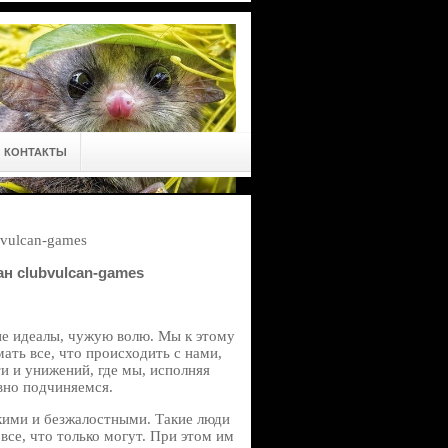
КОНТАКТЫ
vulcan-games
н clubvulcan-games
ие идеалы, чужую волю. Мы к этому
ать все, что происходить с нами,
ти и унижений, где мы, исполняя
вно подчиняемся.
кими и безжалостными. Такие люди
все, что только могут. При этом им