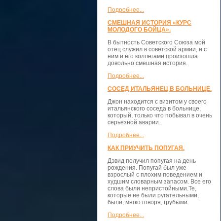
Подробнее...
СМЕШНАЯ ИСТОРИЯ «КУРС
МОЛОДОГО БОЙЦА».
В бытность Советского Союза мой
отец служил в советской армии, и с
ним и его коллегами произошла
довольно смешная история.
Подробнее...
СОСЕД ИТАЛЬЯНЕЦ В БОЛЬНИЦЕ.
Джон находится с визитом у своего
итальянского соседа в больнице,
который, только что побывал в очень
серьезной аварии.
Подробнее...
КАК ПРИУЧИТЬ ПОПУГАЯ.
Дэвид получил попугая на день
рождения. Попугай был уже
взрослый с плохим поведением и
худшим словарным запасом. Все его
слова были непристойными.Те,
которые не были ругательными,
были, мягко говоря, грубыми.
Подробнее...