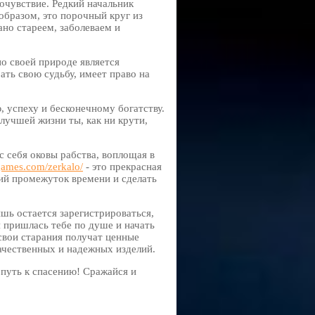
мочувствие. Редкий начальник
образом, это порочный круг из
ано стареем, заболеваем и
о своей природе является
ть свою судьбу, имеет право на
, успеху и бесконечному богатству.
лучшей жизни ты, как ни крути,
 себя оковы рабства, воплощая в
-games.com/zerkalo/
- это прекрасная
ий промежуток времени и сделать
шь остается зарегистрироваться,
я пришлась тебе по душе и начать
 свои старания получат ценные
ачественных и надежных изделий.
 путь к спасению! Сражайся и