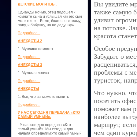
Вы увидите мр
ДЕТСКИЕ МОЛИТВЫ.
также самую б
Однажды ночью, отец подошел к
комнате сына и услышал как его сын
удивит огромн
молится: «... Боже, благослови маму,
папу, и бабушку, но не дедушку»
на потолке. З
Подробнее...
красота стане
АНЕКДОТЫ 2
Особое предуп
1. Мужчина поможет
Забудьте о ме
Подробнее...
расцениваться,
АНЕКДОТЫ 3
проблемы с ме
1. Мужская логика.
туристок, напр
Подробнее...
АНЕКДОТЫ
Что нужно, чт
1. Все, что вы можете выпить
посетить офис
Подробнее...
поможет вам р
У НАС СЕГОДНЯ ПЕРЕДАЧА «КТО
наиболее выго
САМЫЙ УМНЫЙ».
маршрут, если
- У нас сегодня передача «Кто
самый умный». Мы сегодня для
чем один курор
начала определим:кто самый умный