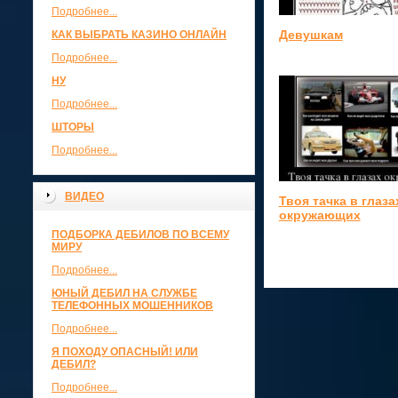
Подробнее...
Девушкам
КАК ВЫБРАТЬ КАЗИНО ОНЛАЙН
Подробнее...
НУ
Подробнее...
ШТОРЫ
Подробнее...
ВИДЕО
Твоя тачка в глаза
окружающих
ПОДБОРКА ДЕБИЛОВ ПО ВСЕМУ
МИРУ
Подробнее...
ЮНЫЙ ДЕБИЛ НА СЛУЖБЕ
ТЕЛЕФОННЫХ МОШЕННИКОВ
Подробнее...
Я ПОХОДУ ОПАСНЫЙ! ИЛИ
ДЕБИЛ?
Подробнее...