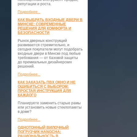
репутации и роста.
Подробнее...
КАК ВЫБРАТЬ ВХОДНЫЕ ДВЕРИ В
МИНСКЕ: СОВРЕМЕННЫЕ
РЕШЕНИЯ ДЛЯ КОМФОРТА И
БЕЗОПАСНОСТИ
Рынок дверных конструкций
развивается стремительно, и
сегодня покупатели могут подобрать
входные двери в Минске под любые
требования — от базовой защиты
до премиальных дизайнерских
решений.
Подробнее...
КАК ЗАКАЗАТЬ ПВХ ОКНО И НЕ
ОШИБИТЬСЯ С ВЫБОРОМ:
ПРОСТАЯ ИНСТРУКЦИЯ ДЛЯ
КАЖДОГО
Планируете заменить старые рамы
или установить новые стеклопакеты
в доме?
Подробнее...
ОДНОТОННЫЙ ВИЛОЧНЫЙ
ПОГРУЗЧИК HANGCHA:
РАЦИОНАЛЬНОСТЬ В