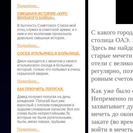
Подробнее...
СМЕШНАЯ ИСТОРИЯ «КУРС
МОЛОДОГО БОЙЦА».
В бытность Советского Союза мой
отец служил в советской армии, и с
С какого горо
ним и его коллегами произошла
довольно смешная история.
столица ОАЭ. 
Подробнее...
Здесь вы найд
СОСЕД ИТАЛЬЯНЕЦ В БОЛЬНИЦЕ.
старые мечети
Джон находится с визитом у своего
отели с велик
итальянского соседа в больнице,
регулярно, по
который, только что побывал в очень
серьезной аварии.
ровным счетом
Подробнее...
КАК ПРИУЧИТЬ ПОПУГАЯ.
Как уже было 
Дэвид получил попугая на день
Непременно по
рождения. Попугай был уже
захватывает д
взрослый с плохим поведением и
худшим словарным запасом. Все его
мечеть до око
слова были непристойными.Те,
которые не были ругательными,
закате (во вре
были, мягко говоря, грубыми.
войти в мечеть
Подробнее...