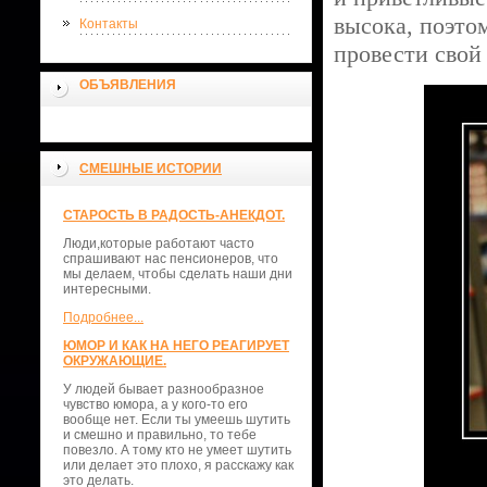
высока, поэто
Контакты
провести свой
ОБЪЯВЛЕНИЯ
СМЕШНЫЕ ИСТОРИИ
СТАРОСТЬ В РАДОСТЬ-АНЕКДОТ.
Люди,которые работают часто
спрашивают нас пенсионеров, что
мы делаем, чтобы сделать наши дни
интересными.
Подробнее...
ЮМОР И КАК НА НЕГО РЕАГИРУЕТ
ОКРУЖАЮЩИЕ.
У людей бывает разнообразное
чувство юмора, а у кого-то его
вообще нет. Если ты умеешь шутить
и смешно и правильно, то тебе
повезло. А тому кто не умеет шутить
или делает это плохо, я расскажу как
это делать.