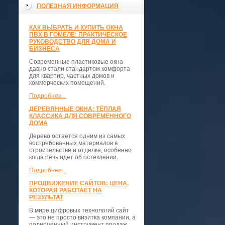
ПОЛЕЗНАЯ ИНФОРМАЦИЯ
КАК ВЫБРАТЬ И КУПИТЬ ОКНА
ПВХ В ГОМЕЛЕ: ПРАКТИЧЕСКОЕ
РУКОВОДСТВО ДЛЯ ДОМА И
БИЗНЕСА
Современные пластиковые окна
давно стали стандартом комфорта
для квартир, частных домов и
коммерческих помещений.
Подробнее...
ДЕРЕВЯННЫЕ ОКНА: ТЁПЛАЯ
КЛАССИКА ДЛЯ СОВРЕМЕННОГО
ДОМА
Дерево остаётся одним из самых
востребованных материалов в
строительстве и отделке, особенно
когда речь идёт об остеклении.
Подробнее...
ПРОДВИЖЕНИЕ САЙТОВ: ЦЕНА,
КОТОРАЯ РАБОТАЕТ НА
РЕЗУЛЬТАТ
В мире цифровых технологий сайт
— это не просто визитка компании, а
полноценный инструмент продаж,