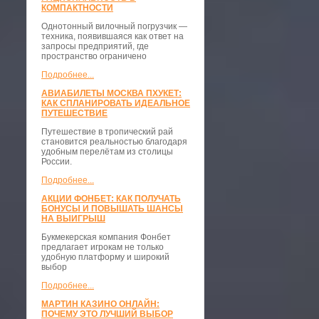
КОМПАКТНОСТИ
​Однотонный вилочный погрузчик —
техника, появившаяся как ответ на
запросы предприятий, где
пространство ограничено
Подробнее...
АВИАБИЛЕТЫ МОСКВА ПХУКЕТ:
КАК СПЛАНИРОВАТЬ ИДЕАЛЬНОЕ
ПУТЕШЕСТВИЕ
Путешествие в тропический рай
становится реальностью благодаря
удобным перелётам из столицы
России.
Подробнее...
АКЦИИ ФОНБЕТ: КАК ПОЛУЧАТЬ
БОНУСЫ И ПОВЫШАТЬ ШАНСЫ
НА ВЫИГРЫШ
Букмекерская компания Фонбет
предлагает игрокам не только
удобную платформу и широкий
выбор
Подробнее...
МАРТИН КАЗИНО ОНЛАЙН:
ПОЧЕМУ ЭТО ЛУЧШИЙ ВЫБОР