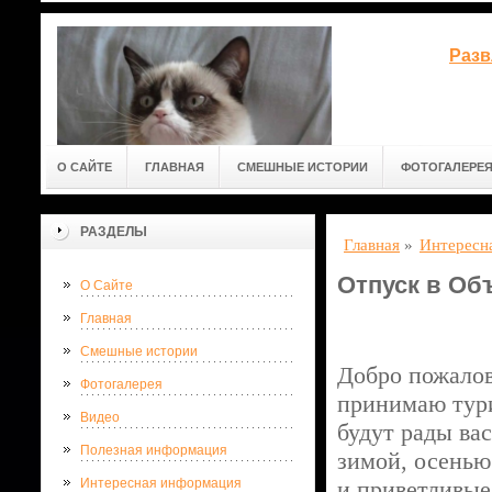
Разв
О САЙТЕ
ГЛАВНАЯ
СМЕШНЫЕ ИСТОРИИ
ФОТОГАЛЕРЕ
РАЗДЕЛЫ
Главная
»
Интересн
Отпуск в Об
О Сайте
Главная
Смешные истории
Добро пожалова
Фотогалерея
принимаю тур
Видео
будут рады вас
Полезная информация
зимой, осенью 
Интересная информация
и приветливые