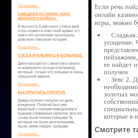
Если речь пой
Подробнее...
онлайн казино,
СМЕШНАЯ ИСТОРИЯ «КУРС
МОЛОДОГО БОЙЦА».
игры, можно б
В бытность Советского Союза мой
отец служил в советской армии, и с
Сладкая жи
ним и его коллегами произошла
довольно смешная история.
угощение. Ч
Подробнее...
представле
СОСЕД ИТАЛЬЯНЕЦ В БОЛЬНИЦЕ.
пейзажами,
ее найдет 
Джон находится с визитом у своего
итальянского соседа в больнице,
получен
который, только что побывал в очень
серьезной аварии.
Зевс 2. Др
Подробнее...
необходимо
КАК ПРИУЧИТЬ ПОПУГАЯ.
золотых мо
собственно
Дэвид получил попугая на день
рождения. Попугай был уже
специальны
взрослый с плохим поведением и
худшим словарным запасом. Все его
которые в 
слова были непристойными.Те,
которые не были ругательными,
были, мягко говоря, грубыми.
Смотрите т
Подробнее...