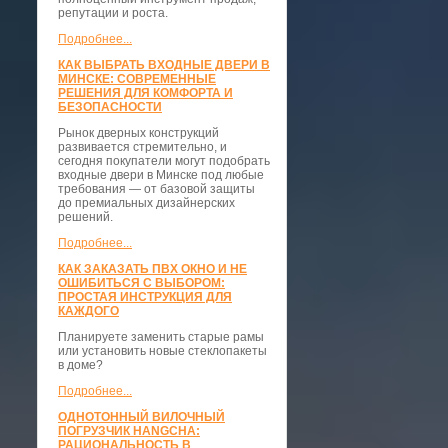
репутации и роста.
Подробнее...
КАК ВЫБРАТЬ ВХОДНЫЕ ДВЕРИ В
МИНСКЕ: СОВРЕМЕННЫЕ
РЕШЕНИЯ ДЛЯ КОМФОРТА И
БЕЗОПАСНОСТИ
Рынок дверных конструкций
развивается стремительно, и
сегодня покупатели могут подобрать
входные двери в Минске под любые
требования — от базовой защиты
до премиальных дизайнерских
решений.
Подробнее...
КАК ЗАКАЗАТЬ ПВХ ОКНО И НЕ
ОШИБИТЬСЯ С ВЫБОРОМ:
ПРОСТАЯ ИНСТРУКЦИЯ ДЛЯ
КАЖДОГО
Планируете заменить старые рамы
или установить новые стеклопакеты
в доме?
Подробнее...
ОДНОТОННЫЙ ВИЛОЧНЫЙ
ПОГРУЗЧИК HANGCHA:
РАЦИОНАЛЬНОСТЬ В