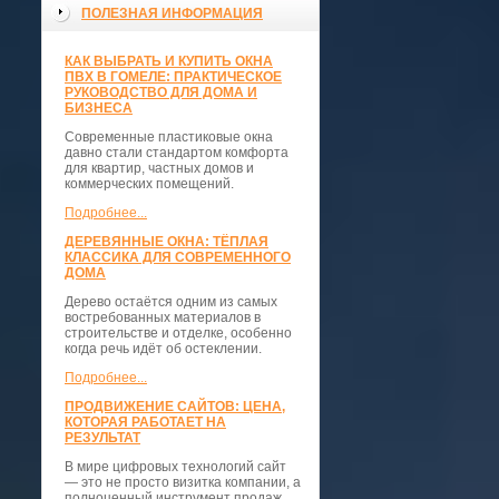
ПОЛЕЗНАЯ ИНФОРМАЦИЯ
КАК ВЫБРАТЬ И КУПИТЬ ОКНА
ПВХ В ГОМЕЛЕ: ПРАКТИЧЕСКОЕ
РУКОВОДСТВО ДЛЯ ДОМА И
БИЗНЕСА
Современные пластиковые окна
давно стали стандартом комфорта
для квартир, частных домов и
коммерческих помещений.
Подробнее...
ДЕРЕВЯННЫЕ ОКНА: ТЁПЛАЯ
КЛАССИКА ДЛЯ СОВРЕМЕННОГО
ДОМА
Дерево остаётся одним из самых
востребованных материалов в
строительстве и отделке, особенно
когда речь идёт об остеклении.
Подробнее...
ПРОДВИЖЕНИЕ САЙТОВ: ЦЕНА,
КОТОРАЯ РАБОТАЕТ НА
РЕЗУЛЬТАТ
В мире цифровых технологий сайт
— это не просто визитка компании, а
полноценный инструмент продаж,