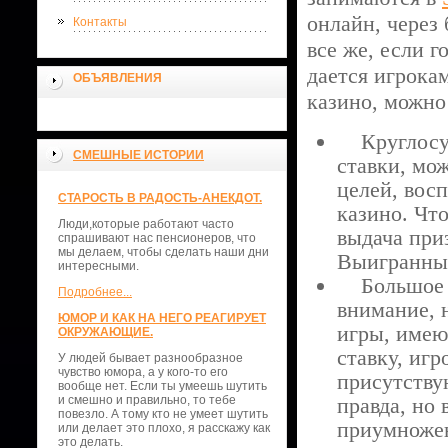
онлайн, через
Контакты
все же, если г
дается игрока
ОБЪЯВЛЕНИЯ
казино, можно
Круглосуто
СМЕШНЫЕ ИСТОРИИ
ставки, мож
целей, вос
СТАРОСТЬ В РАДОСТЬ-АНЕКДОТ.
казино. Что
Люди,которые работают часто
выдача при
спрашивают нас пенсионеров, что
мы делаем, чтобы сделать наши дни
Выигранные
интересными.
Большое об
Подробнее...
внимание, 
ЮМОР И КАК НА НЕГО РЕАГИРУЕТ
игры, имею
ОКРУЖАЮЩИЕ.
ставку, игр
У людей бывает разнообразное
чувство юмора, а у кого-то его
присутству
вообще нет. Если ты умеешь шутить
и смешно и правильно, то тебе
правда, но 
повезло. А тому кто не умеет шутить
приумножен
или делает это плохо, я расскажу как
это делать.