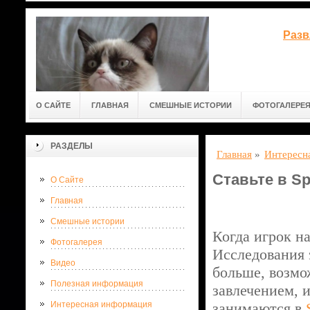
Разв
О САЙТЕ
ГЛАВНАЯ
СМЕШНЫЕ ИСТОРИИ
ФОТОГАЛЕРЕ
РАЗДЕЛЫ
Главная
»
Интересн
Ставьте в Sp
О Сайте
Главная
Смешные истории
Когда игрок на
Фотогалерея
Исследования э
Видео
больше, возмо
Полезная информация
завлечением, 
Интересная информация
занимаются в