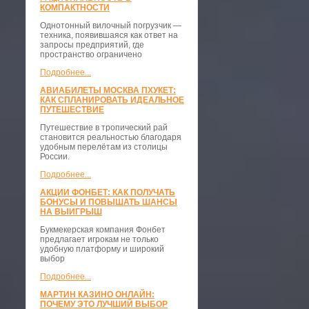
КОМПАКТНОСТИ
​Однотонный вилочный погрузчик —
техника, появившаяся как ответ на
запросы предприятий, где
пространство ограничено
Подробнее...
АВИАБИЛЕТЫ МОСКВА ПХУКЕТ:
КАК СПЛАНИРОВАТЬ ИДЕАЛЬНОЕ
ПУТЕШЕСТВИЕ
Путешествие в тропический рай
становится реальностью благодаря
удобным перелётам из столицы
России.
Подробнее...
АКЦИИ ФОНБЕТ: КАК ПОЛУЧАТЬ
БОНУСЫ И ПОВЫШАТЬ ШАНСЫ
НА ВЫИГРЫШ
Букмекерская компания Фонбет
предлагает игрокам не только
удобную платформу и широкий
выбор
Подробнее...
МАРТИН КАЗИНО ОНЛАЙН:
ПОЧЕМУ ЭТО ЛУЧШИЙ ВЫБОР