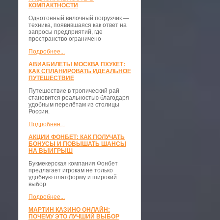
КОМПАКТНОСТИ
​Однотонный вилочный погрузчик —
техника, появившаяся как ответ на
запросы предприятий, где
пространство ограничено
Подробнее...
АВИАБИЛЕТЫ МОСКВА ПХУКЕТ:
КАК СПЛАНИРОВАТЬ ИДЕАЛЬНОЕ
ПУТЕШЕСТВИЕ
Путешествие в тропический рай
становится реальностью благодаря
удобным перелётам из столицы
России.
Подробнее...
АКЦИИ ФОНБЕТ: КАК ПОЛУЧАТЬ
БОНУСЫ И ПОВЫШАТЬ ШАНСЫ
НА ВЫИГРЫШ
Букмекерская компания Фонбет
предлагает игрокам не только
удобную платформу и широкий
выбор
Подробнее...
МАРТИН КАЗИНО ОНЛАЙН:
ПОЧЕМУ ЭТО ЛУЧШИЙ ВЫБОР