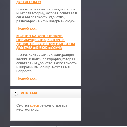
ДЛЯ ИГРОКОВ
В мире онлайн-казино каждый игрок
ищет платформу, которая сочетает в
себе безопасность, удобство,
разнообразие игр и щедрые бонусы.
Подробнее...
МАРТИН КАЗИНО ОНЛАЙН:
ПРЕИМУЩЕСТВА, КОТОРЫЕ
ДЕЛАЮТ ЕГО ЛУЧШИМ ВЫБОРОМ
ДЛЯ АЗАРТНЫХ ИГРОКОВ
В мире онлайн-казино конкуренция
велика, и найти платформу, которая
сочетала бы удобство, безопасность
и широкий выбор игр, может быть
непросто.
Подробнее...
РЕКЛАМА
Смотри
здесь
ремонт стартера
нефтеюганск.