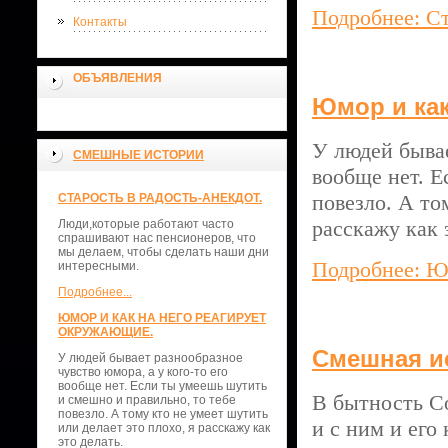
Подробнее: Ст
Контакты
ОБЪЯВЛЕНИЯ
Юмор и как
У людей бывае
СМЕШНЫЕ ИСТОРИИ
вообще нет. Е
повезло. А то
СТАРОСТЬ В РАДОСТЬ-АНЕКДОТ.
расскажу как 
Люди,которые работают часто
спрашивают нас пенсионеров, что
мы делаем, чтобы сделать наши дни
Подробнее: Ю
интересными.
Подробнее...
ЮМОР И КАК НА НЕГО РЕАГИРУЕТ
ОКРУЖАЮЩИЕ.
Смешная ис
У людей бывает разнообразное
чувство юмора, а у кого-то его
вообще нет. Если ты умеешь шутить
В бытность Со
и смешно и правильно, то тебе
повезло. А тому кто не умеет шутить
и с ним и его
или делает это плохо, я расскажу как
это делать.