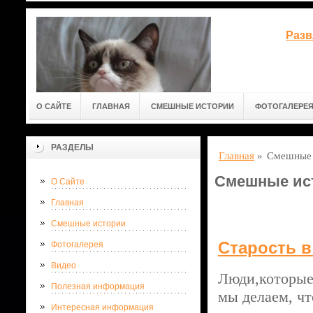
Разв
О САЙТЕ
ГЛАВНАЯ
СМЕШНЫЕ ИСТОРИИ
ФОТОГАЛЕРЕ
РАЗДЕЛЫ
Главная
»
Смешные 
Смешные ис
О Сайте
Главная
Смешные истории
Старость в
Фотогалерея
Видео
Люди,которые
Полезная информация
мы делаем, ч
Интересная информация