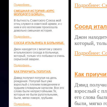
Подробнее: С
Подробнее...
СМЕШНАЯ ИСТОРИЯ «КУРС
МОЛОДОГО БОЙЦА».
В бытность Советского Союза мой
отец служил в советской армии, и с
Сосед итал
ним и его коллегами произошла
довольно смешная история.
Джон находитс
Подробнее...
который, толь
СОСЕД ИТАЛЬЯНЕЦ В БОЛЬНИЦЕ.
Джон находится с визитом у своего
Подробнее: Со
итальянского соседа в больнице,
который, только что побывал в очень
серьезной аварии.
Подробнее...
КАК ПРИУЧИТЬ ПОПУГАЯ.
Как приучи
Дэвид получил попугая на день
рождения. Попугай был уже
Дэвид получил
взрослый с плохим поведением и
худшим словарным запасом. Все его
взрослый с п
слова были непристойными.Те,
которые не были ругательными,
его слова был
были, мягко говоря, грубыми.
были, мягко г
Подробнее...