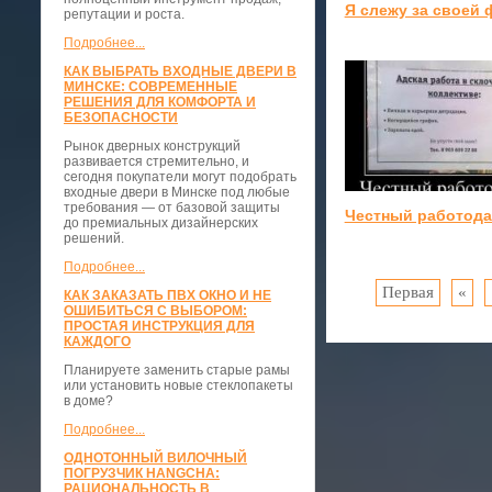
Я слежу за своей 
репутации и роста.
Подробнее...
КАК ВЫБРАТЬ ВХОДНЫЕ ДВЕРИ В
МИНСКЕ: СОВРЕМЕННЫЕ
РЕШЕНИЯ ДЛЯ КОМФОРТА И
БЕЗОПАСНОСТИ
Рынок дверных конструкций
развивается стремительно, и
сегодня покупатели могут подобрать
входные двери в Минске под любые
требования — от базовой защиты
Честный работода
до премиальных дизайнерских
решений.
Подробнее...
Первая
«
КАК ЗАКАЗАТЬ ПВХ ОКНО И НЕ
ОШИБИТЬСЯ С ВЫБОРОМ:
ПРОСТАЯ ИНСТРУКЦИЯ ДЛЯ
КАЖДОГО
Планируете заменить старые рамы
или установить новые стеклопакеты
в доме?
Подробнее...
ОДНОТОННЫЙ ВИЛОЧНЫЙ
ПОГРУЗЧИК HANGCHA:
РАЦИОНАЛЬНОСТЬ В