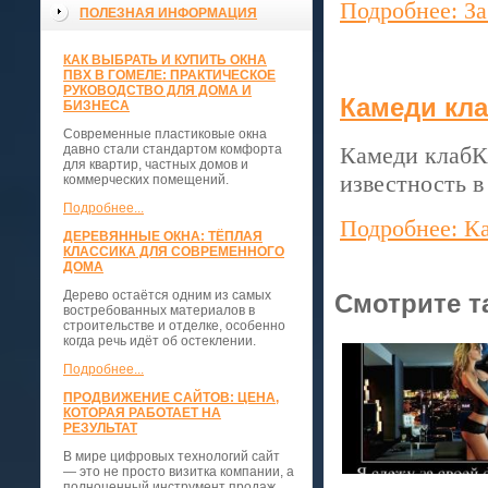
Подробнее: За
ПОЛЕЗНАЯ ИНФОРМАЦИЯ
КАК ВЫБРАТЬ И КУПИТЬ ОКНА
ПВХ В ГОМЕЛЕ: ПРАКТИЧЕСКОЕ
РУКОВОДСТВО ДЛЯ ДОМА И
Камеди кл
БИЗНЕСА
Современные пластиковые окна
давно стали стандартом комфорта
Камеди клабК
для квартир, частных домов и
известность в
коммерческих помещений.
Подробнее...
Подробнее: К
ДЕРЕВЯННЫЕ ОКНА: ТЁПЛАЯ
КЛАССИКА ДЛЯ СОВРЕМЕННОГО
ДОМА
Дерево остаётся одним из самых
Смотрите т
востребованных материалов в
строительстве и отделке, особенно
когда речь идёт об остеклении.
Подробнее...
ПРОДВИЖЕНИЕ САЙТОВ: ЦЕНА,
КОТОРАЯ РАБОТАЕТ НА
РЕЗУЛЬТАТ
В мире цифровых технологий сайт
— это не просто визитка компании, а
полноценный инструмент продаж,