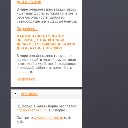
ДЛЯ ИГРОКОВ
В мире онлайн-казино каждый игрок
ищет платформу, которая сочетает в
себе безопасность, удобство,
разнообразие игр и щедрые бонусы.
Подробнее...
МАРТИН КАЗИНО ОНЛАЙН:
ПРЕИМУЩЕСТВА, КОТОРЫЕ
ДЕЛАЮТ ЕГО ЛУЧШИМ ВЫБОРОМ
ДЛЯ АЗАРТНЫХ ИГРОКОВ
В мире онлайн-казино конкуренция
велика, и найти платформу, которая
сочетала бы удобство, безопасность
и широкий выбор игр, может быть
непросто.
Подробнее...
РЕКЛАМА
НД порно. Скачать порно бесплатно:
http://pizdenka.club/
. HD порно.
Смотрите
www.spbbastion.ru
мдф
хдф.