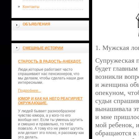
Контакты
ОБЪЯВЛЕНИЯ
1. Мужская ло
СМЕШНЫЕ ИСТОРИИ
Супружеская п
СТАРОСТЬ В РАДОСТЬ-АНЕКДОТ.
будет главным
Люди,которые работают часто
спрашивают нас пенсионеров, что
возникли вопр
мы делаем, чтобы сделать наши дни
интересными.
и женщина объ
Подробнее...
опекуном, что
ЮМОР И КАК НА НЕГО РЕАГИРУЕТ
судьи спрашив
ОКРУЖАЮЩИЕ.
вынашивала это
У людей бывает разнообразное
и мне пришлос
чувство юмора, а у кого-то его
вообще нет. Если ты умеешь шутить
мой ребенок, и
и смешно и правильно, то тебе
повезло. А тому кто не умеет шутить
обращаются к 
или делает это плохо, я расскажу как
это делать.