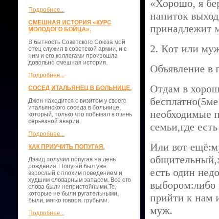
«Хорошо, я бер
Подробнее...
напиток выход
СМЕШНАЯ ИСТОРИЯ «КУРС
принадлежит м
МОЛОДОГО БОЙЦА».
В бытность Советского Союза мой
2. Кот или му
отец служил в советской армии, и с
ним и его коллегами произошла
довольно смешная история.
Объявление в г
Подробнее...
Отдам в хорош
СОСЕД ИТАЛЬЯНЕЦ В БОЛЬНИЦЕ.
бесплатно(5ме
Джон находится с визитом у своего
итальянского соседа в больнице,
необходимые п
который, только что побывал в очень
серьезной аварии.
семьи,где есть
Подробнее...
Или вот ещё:м
КАК ПРИУЧИТЬ ПОПУГАЯ.
общительный,х
Дэвид получил попугая на день
рождения. Попугай был уже
есть один нед
взрослый с плохим поведением и
худшим словарным запасом. Все его
выбором:либо 
слова были непристойными.Те,
которые не были ругательными,
прийти к нам 
были, мягко говоря, грубыми.
муж.
Подробнее...