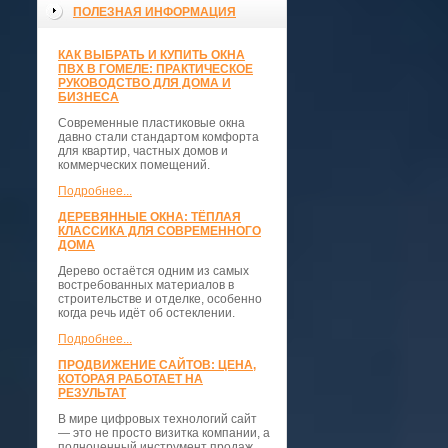
ПОЛЕЗНАЯ ИНФОРМАЦИЯ
КАК ВЫБРАТЬ И КУПИТЬ ОКНА
ПВХ В ГОМЕЛЕ: ПРАКТИЧЕСКОЕ
РУКОВОДСТВО ДЛЯ ДОМА И
БИЗНЕСА
Современные пластиковые окна
давно стали стандартом комфорта
для квартир, частных домов и
коммерческих помещений.
Подробнее...
ДЕРЕВЯННЫЕ ОКНА: ТЁПЛАЯ
КЛАССИКА ДЛЯ СОВРЕМЕННОГО
ДОМА
Дерево остаётся одним из самых
востребованных материалов в
строительстве и отделке, особенно
когда речь идёт об остеклении.
Подробнее...
ПРОДВИЖЕНИЕ САЙТОВ: ЦЕНА,
КОТОРАЯ РАБОТАЕТ НА
РЕЗУЛЬТАТ
В мире цифровых технологий сайт
— это не просто визитка компании, а
полноценный инструмент продаж,