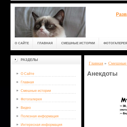
Разв
О САЙТЕ
ГЛАВНАЯ
СМЕШНЫЕ ИСТОРИИ
ФОТОГАЛЕРЕ
РАЗДЕЛЫ
Главная
»
Смешные 
Анекдоты
О Сайте
Главная
Смешные истории
Фотогалерея
Видео
Полезная информация
Интересная информация