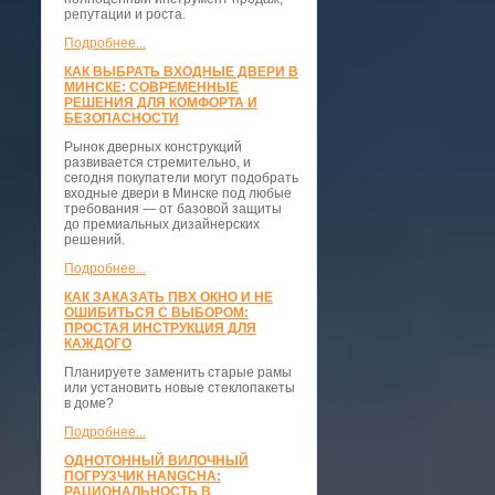
репутации и роста.
Подробнее...
КАК ВЫБРАТЬ ВХОДНЫЕ ДВЕРИ В
МИНСКЕ: СОВРЕМЕННЫЕ
РЕШЕНИЯ ДЛЯ КОМФОРТА И
БЕЗОПАСНОСТИ
Рынок дверных конструкций
развивается стремительно, и
сегодня покупатели могут подобрать
входные двери в Минске под любые
требования — от базовой защиты
до премиальных дизайнерских
решений.
Подробнее...
КАК ЗАКАЗАТЬ ПВХ ОКНО И НЕ
ОШИБИТЬСЯ С ВЫБОРОМ:
ПРОСТАЯ ИНСТРУКЦИЯ ДЛЯ
КАЖДОГО
Планируете заменить старые рамы
или установить новые стеклопакеты
в доме?
Подробнее...
ОДНОТОННЫЙ ВИЛОЧНЫЙ
ПОГРУЗЧИК HANGCHA:
РАЦИОНАЛЬНОСТЬ В