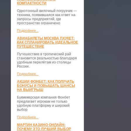
КОМПАКТНОСТИ
​Однотонный вилочный погрузчик —
техника, появившаяся как ответ на
запросы предприятий, где
пространство ограничено
Подробнее...
АВИАБИЛЕТЫ МОСКВА ПХУКЕТ:
КАК СПЛАНИРОВАТЬ ИДЕАЛЬНОЕ
ПУТЕШЕСТВИЕ
Путешествие в тропический рай
становится реальностью благодаря
удобным перелётам из столицы
России.
Подробнее...
АКЦИИ ФОНБЕТ: КАК ПОЛУЧАТЬ
БОНУСЫ И ПОВЫШАТЬ ШАНСЫ
НА ВЫИГРЫШ
Букмекерская компания Фонбет
предлагает игрокам не только
удобную платформу и широкий
выбор
Подробнее...
МАРТИН КАЗИНО ОНЛАЙН:
ПОЧЕМУ ЭТО ЛУЧШИЙ ВЫБОР