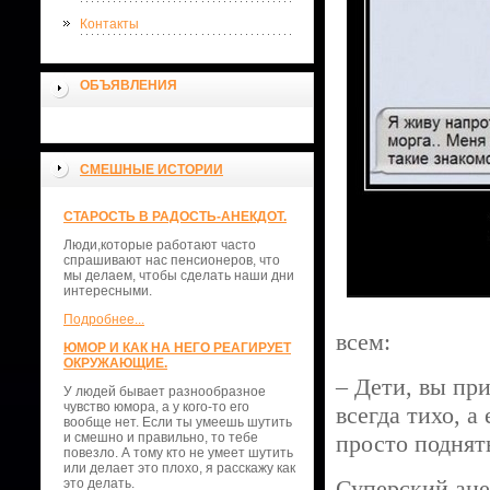
Контакты
ОБЪЯВЛЕНИЯ
СМЕШНЫЕ ИСТОРИИ
СТАРОСТЬ В РАДОСТЬ-АНЕКДОТ.
Люди,которые работают часто
спрашивают нас пенсионеров, что
мы делаем, чтобы сделать наши дни
интересными.
Подробнее...
всем:
ЮМОР И КАК НА НЕГО РЕАГИРУЕТ
ОКРУЖАЮЩИЕ.
– Дети, вы пр
У людей бывает разнообразное
чувство юмора, а у кого-то его
всегда тихо, а
вообще нет. Если ты умеешь шутить
и смешно и правильно, то тебе
просто поднять
повезло. А тому кто не умеет шутить
или делает это плохо, я расскажу как
Суперский ан
это делать.