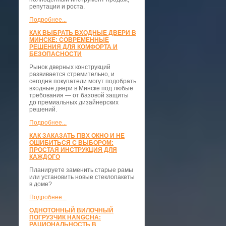
репутации и роста.
Подробнее...
КАК ВЫБРАТЬ ВХОДНЫЕ ДВЕРИ В
МИНСКЕ: СОВРЕМЕННЫЕ
РЕШЕНИЯ ДЛЯ КОМФОРТА И
БЕЗОПАСНОСТИ
Рынок дверных конструкций
развивается стремительно, и
сегодня покупатели могут подобрать
входные двери в Минске под любые
требования — от базовой защиты
до премиальных дизайнерских
решений.
Подробнее...
КАК ЗАКАЗАТЬ ПВХ ОКНО И НЕ
ОШИБИТЬСЯ С ВЫБОРОМ:
ПРОСТАЯ ИНСТРУКЦИЯ ДЛЯ
КАЖДОГО
Планируете заменить старые рамы
или установить новые стеклопакеты
в доме?
Подробнее...
ОДНОТОННЫЙ ВИЛОЧНЫЙ
ПОГРУЗЧИК HANGCHA:
РАЦИОНАЛЬНОСТЬ В