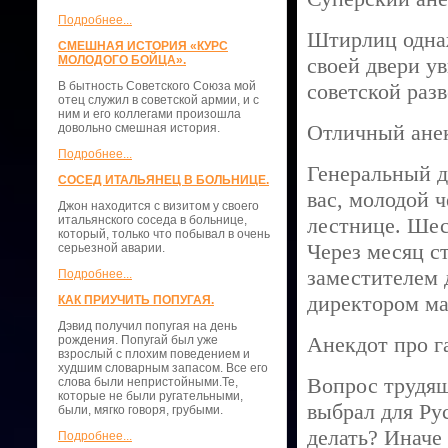
Подробнее...
Штирлиц однаж
СМЕШНАЯ ИСТОРИЯ «КУРС
МОЛОДОГО БОЙЦА».
своей двери у
В бытность Советского Союза мой
советской раз
отец служил в советской армии, и с
ним и его коллегами произошла
Отличный анек
довольно смешная история.
Подробнее...
Генеральный д
СОСЕД ИТАЛЬЯНЕЦ В БОЛЬНИЦЕ.
вас, молодой 
Джон находится с визитом у своего
итальянского соседа в больнице,
лестнице. Шес
который, только что побывал в очень
Через месяц с
серьезной аварии.
заместителем 
Подробнее...
директором ма
КАК ПРИУЧИТЬ ПОПУГАЯ.
Дэвид получил попугая на день
Анекдот про г
рождения. Попугай был уже
взрослый с плохим поведением и
худшим словарным запасом. Все его
Вопрос трудящ
слова были непристойными.Те,
которые не были ругательными,
выбрал для Ру
были, мягко говоря, грубыми.
делать? Иначе 
Подробнее...