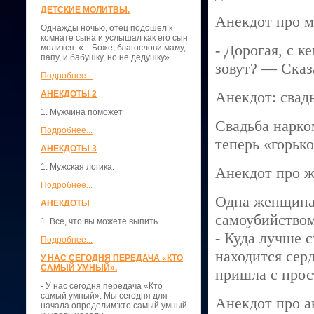
ДЕТСКИЕ МОЛИТВЫ.
Анекдот про м
Однажды ночью, отец подошел к
комнате сына и услышал как его сын
- Дорогая, с к
молится: «... Боже, благослови маму,
папу, и бабушку, но не дедушку»
зовут? — Сказа
Подробнее...
Анекдот: свад
АНЕКДОТЫ 2
1. Мужчина поможет
Свадьба нарком
Подробнее...
теперь «горько
АНЕКДОТЫ 3
1. Мужская логика.
Анекдот про 
Подробнее...
Одна женщина 
АНЕКДОТЫ
самоубийством
1. Все, что вы можете выпить
- Куда лучше 
Подробнее...
находится сер
У НАС СЕГОДНЯ ПЕРЕДАЧА «КТО
САМЫЙ УМНЫЙ».
пришла с про
- У нас сегодня передача «Кто
самый умный». Мы сегодня для
Анекдот про а
начала определим:кто самый умный