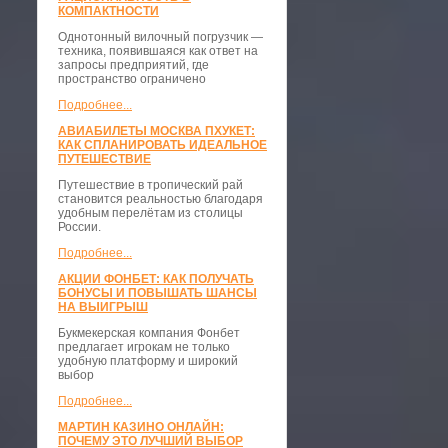
КОМПАКТНОСТИ
​Однотонный вилочный погрузчик —
техника, появившаяся как ответ на
запросы предприятий, где
пространство ограничено
Подробнее...
АВИАБИЛЕТЫ МОСКВА ПХУКЕТ:
КАК СПЛАНИРОВАТЬ ИДЕАЛЬНОЕ
ПУТЕШЕСТВИЕ
Путешествие в тропический рай
становится реальностью благодаря
удобным перелётам из столицы
России.
Подробнее...
АКЦИИ ФОНБЕТ: КАК ПОЛУЧАТЬ
БОНУСЫ И ПОВЫШАТЬ ШАНСЫ
НА ВЫИГРЫШ
Букмекерская компания Фонбет
предлагает игрокам не только
удобную платформу и широкий
выбор
Подробнее...
МАРТИН КАЗИНО ОНЛАЙН:
ПОЧЕМУ ЭТО ЛУЧШИЙ ВЫБОР