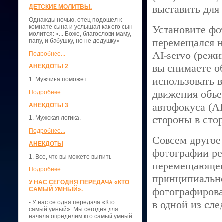
выставить для
ДЕТСКИЕ МОЛИТВЫ.
Однажды ночью, отец подошел к
комнате сына и услышал как его сын
Установите фо
молится: «... Боже, благослови маму,
перемещался н
папу, и бабушку, но не дедушку»
AI-servo (реж
Подробнее...
вы снимаете о
АНЕКДОТЫ 2
использовать 
1. Мужчина поможет
движения объе
Подробнее...
автофокуса (AI
АНЕКДОТЫ 3
стороны в стор
1. Мужская логика.
Подробнее...
Совсем другое 
АНЕКДОТЫ
фотографии ре
1. Все, что вы можете выпить
перемещающего
Подробнее...
принципиально
У НАС СЕГОДНЯ ПЕРЕДАЧА «КТО
фотографирова
САМЫЙ УМНЫЙ».
в одной из сл
- У нас сегодня передача «Кто
самый умный». Мы сегодня для
начала определим:кто самый умный