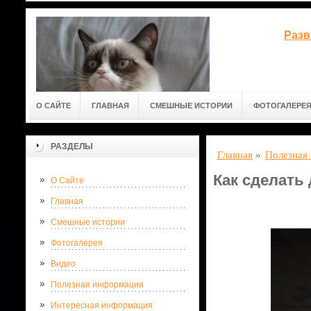
Разв
О САЙТЕ
ГЛАВНАЯ
СМЕШНЫЕ ИСТОРИИ
ФОТОГАЛЕРЕ
РАЗДЕЛЫ
Главная
»
Полезная
Как сделать
О Сайте
Главная
Смешные истории
Фотогалерея
Видео
Полезная информация
Интересная информация