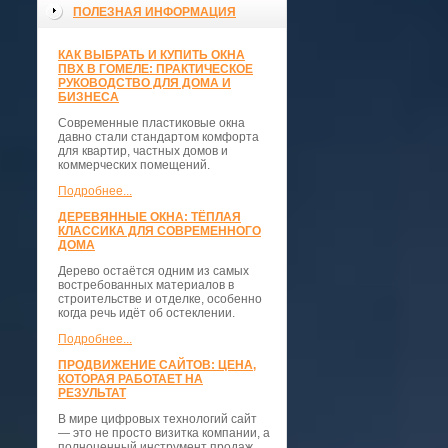
ПОЛЕЗНАЯ ИНФОРМАЦИЯ
КАК ВЫБРАТЬ И КУПИТЬ ОКНА
ПВХ В ГОМЕЛЕ: ПРАКТИЧЕСКОЕ
РУКОВОДСТВО ДЛЯ ДОМА И
БИЗНЕСА
Современные пластиковые окна
давно стали стандартом комфорта
для квартир, частных домов и
коммерческих помещений.
Подробнее...
ДЕРЕВЯННЫЕ ОКНА: ТЁПЛАЯ
КЛАССИКА ДЛЯ СОВРЕМЕННОГО
ДОМА
Дерево остаётся одним из самых
востребованных материалов в
строительстве и отделке, особенно
когда речь идёт об остеклении.
Подробнее...
ПРОДВИЖЕНИЕ САЙТОВ: ЦЕНА,
КОТОРАЯ РАБОТАЕТ НА
РЕЗУЛЬТАТ
В мире цифровых технологий сайт
— это не просто визитка компании, а
полноценный инструмент продаж,