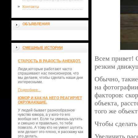
Контакты
ОБЪЯВЛЕНИЯ
СМЕШНЫЕ ИСТОРИИ
Всем привет! С
СТАРОСТЬ В РАДОСТЬ-АНЕКДОТ.
резким движущ
Люди,которые работают часто
спрашивают нас пенсионеров, что
Обычно, такие
мы делаем, чтобы сделать наши дни
интересными.
на фотографии
Подробнее...
факторов: ско
ЮМОР И КАК НА НЕГО РЕАГИРУЕТ
объекта, расст
ОКРУЖАЮЩИЕ.
того же объект
У людей бывает разнообразное
чувство юмора, а у кого-то его
вообще нет. Если ты умеешь шутить
Чтобы сделать
и смешно и правильно, то тебе
повезло. А тому кто не умеет шутить
или делает это плохо, я расскажу как
Увеличить ра
это делать.