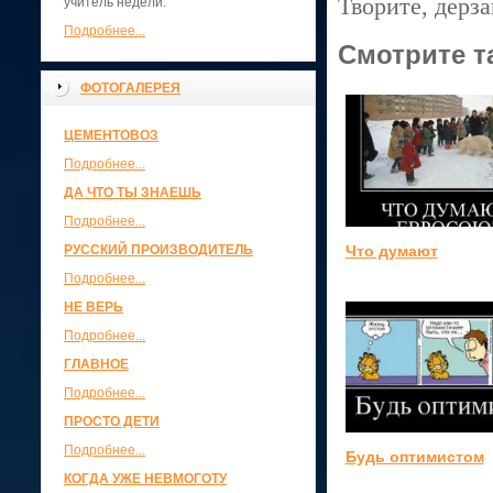
Творите, дерза
учитель недели.
Подробнее...
Смотрите т
ФОТОГАЛЕРЕЯ
ЦЕМЕНТОВОЗ
Подробнее...
ДА ЧТО ТЫ ЗНАЕШЬ
Подробнее...
Что думают
РУССКИЙ ПРОИЗВОДИТЕЛЬ
Подробнее...
НЕ ВЕРЬ
Подробнее...
ГЛАВНОЕ
Подробнее...
ПРОСТО ДЕТИ
Подробнее...
Будь оптимистом
КОГДА УЖЕ НЕВМОГОТУ