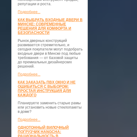
репутации и роста.
Подробнее...
КАК ВЫБРАТЬ ВХОДНЫЕ ДВЕРИ В
МИНСКЕ: СОВРЕМЕННЫЕ
РЕШЕНИЯ ДЛЯ КОМФОРТА И
БЕЗОПАСНОСТИ
Рынок дверных конструкций
развивается стремительно, и
сегодня покупатели могут подобрать
входные двери в Минске под любые
требования — от базовой защиты
до премиальных дизайнерских
решений.
Подробнее...
КАК ЗАКАЗАТЬ ПВХ ОКНО И НЕ
ОШИБИТЬСЯ С ВЫБОРОМ:
ПРОСТАЯ ИНСТРУКЦИЯ ДЛЯ
КАЖДОГО
Планируете заменить старые рамы
или установить новые стеклопакеты
в доме?
Подробнее...
ОДНОТОННЫЙ ВИЛОЧНЫЙ
ПОГРУЗЧИК HANGCHA:
РАЦИОНАЛЬНОСТЬ В