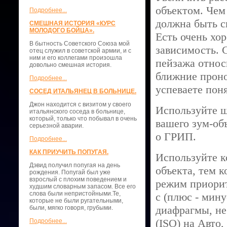
объектом. Чем
Подробнее...
должна быть с
СМЕШНАЯ ИСТОРИЯ «КУРС
МОЛОДОГО БОЙЦА».
Есть очень хо
В бытность Советского Союза мой
зависимость. 
отец служил в советской армии, и с
ним и его коллегами произошла
пейзажа относ
довольно смешная история.
ближние проно
Подробнее...
успеваете поня
СОСЕД ИТАЛЬЯНЕЦ В БОЛЬНИЦЕ.
Джон находится с визитом у своего
Используйте ш
итальянского соседа в больнице,
который, только что побывал в очень
вашего зум-об
серьезной аварии.
о ГРИП.
Подробнее...
КАК ПРИУЧИТЬ ПОПУГАЯ.
Используйте к
Дэвид получил попугая на день
объекта, тем 
рождения. Попугай был уже
взрослый с плохим поведением и
режим приорит
худшим словарным запасом. Все его
слова были непристойными.Те,
с (плюс - мин
которые не были ругательными,
диафрагмы, не
были, мягко говоря, грубыми.
(ISO) на Авто,
Подробнее...