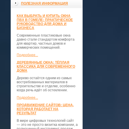
ПОЛЕЗНАЯ ИНФОРМАЦИЯ
КАК ВЫБРАТЬ И КУПИТЬ ОКНА
ПВХ В ГОМЕЛЕ: ПРАКТИЧЕСКОЕ
РУКОВОДСТВО ДЛЯ ДОМА И
БИЗНЕСА
Современные пластиковые окна
давно стали стандартом комфорта
для квартир, частных домов и
коммерческих помещений.
Подробнее...
ДЕРЕВЯННЫЕ ОКНА: ТЁПЛАЯ
КЛАССИКА ДЛЯ СОВРЕМЕННОГО
ДОМА
Дерево остаётся одним из самых
востребованных материалов в
строительстве и отделке, особенно
когда речь идёт об остеклении.
Подробнее...
ПРОДВИЖЕНИЕ САЙТОВ: ЦЕНА,
КОТОРАЯ РАБОТАЕТ НА
РЕЗУЛЬТАТ
В мире цифровых технологий сайт
— это не просто визитка компании, а
полноценный инструмент продаж,