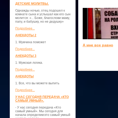
ДЕТСКИЕ МОЛИТВЫ.
Однажды ночью, отец подошел к
комнате сына и услышал как его сын
молится: «... Боже, благослови маму,
папу, и бабушку, но не дедушку»
Подробнее...
АНЕКДОТЫ 2
1. Мужчина поможет
А мне все равно
Подробнее...
АНЕКДОТЫ 3
1. Мужская логика.
Подробнее...
АНЕКДОТЫ
1. Все, что вы можете выпить
Подробнее...
У НАС СЕГОДНЯ ПЕРЕДАЧА «КТО
САМЫЙ УМНЫЙ».
- У нас сегодня передача «Кто
самый умный». Мы сегодня для
начала определим:кто самый умный