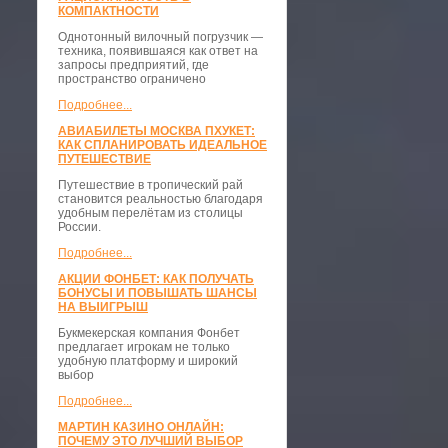
КОМПАКТНОСТИ
​Однотонный вилочный погрузчик —
техника, появившаяся как ответ на
запросы предприятий, где
пространство ограничено
Подробнее...
АВИАБИЛЕТЫ МОСКВА ПХУКЕТ:
КАК СПЛАНИРОВАТЬ ИДЕАЛЬНОЕ
ПУТЕШЕСТВИЕ
Путешествие в тропический рай
становится реальностью благодаря
удобным перелётам из столицы
России.
Подробнее...
АКЦИИ ФОНБЕТ: КАК ПОЛУЧАТЬ
БОНУСЫ И ПОВЫШАТЬ ШАНСЫ
НА ВЫИГРЫШ
Букмекерская компания Фонбет
предлагает игрокам не только
удобную платформу и широкий
выбор
Подробнее...
МАРТИН КАЗИНО ОНЛАЙН:
ПОЧЕМУ ЭТО ЛУЧШИЙ ВЫБОР