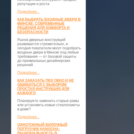
репутации и роста.
Подробнее...
КАК ВЫБРАТЬ ВХОДНЫЕ ДВЕРИ В
МИНСКЕ: СОВРЕМЕННЫЕ
РЕШЕНИЯ ДЛЯ КОМФОРТА И
БЕЗОПАСНОСТИ
Рынок дверных конструкций
развивается стремительно, и
сегодня покупатели могут подобрать
входные двери в Минске под любые
требования — от базовой защиты
до премиальных дизайнерских
решений.
Подробнее...
КАК ЗАКАЗАТЬ ПВХ ОКНО И НЕ
ОШИБИТЬСЯ С ВЫБОРОМ:
ПРОСТАЯ ИНСТРУКЦИЯ ДЛЯ
КАЖДОГО
Планируете заменить старые рамы
или установить новые стеклопакеты
в доме?
Подробнее...
ОДНОТОННЫЙ ВИЛОЧНЫЙ
ПОГРУЗЧИК HANGCHA:
РАЦИОНАЛЬНОСТЬ В