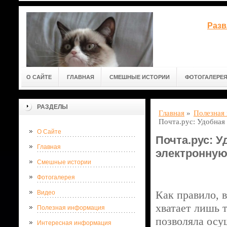
Разв
О САЙТЕ
ГЛАВНАЯ
СМЕШНЫЕ ИСТОРИИ
ФОТОГАЛЕРЕ
РАЗДЕЛЫ
Главная
»
Полезная
Почта.рус: Удобная
О Сайте
Почта.рус: 
Главная
электронную
Смешные истории
Фотогалерея
Как правило, 
Видео
хватает лишь 
Полезная информация
позволяла осу
Интересная информация