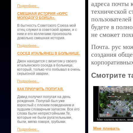
адреса почты 
Подробнее...
технической с
СМЕШНАЯ ИСТОРИЯ «КУРС
пользователей
МОЛОДОГО БОЙЦА».
будете в полн
В бытность Советского Союза мой
отец служил в советской армии, и с
не сможет пох
ним и его коллегами произошла
довольно смешная история.
Почта. рус мо
Подробнее...
создания обще
СОСЕД ИТАЛЬЯНЕЦ В БОЛЬНИЦЕ.
корпоративных
Джон находится с визитом у своего
итальянского соседа в больнице,
который, только что побывал в очень
Смотрите т
серьезной аварии.
Подробнее...
КАК ПРИУЧИТЬ ПОПУГАЯ.
Дэвид получил попугая на день
рождения. Попугай был уже
взрослый с плохим поведением и
худшим словарным запасом. Все его
слова были непристойными.Те,
которые не были ругательными,
были, мягко говоря, грубыми.
Мне плевать
Подробнее...