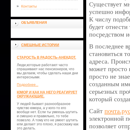
Существует мн
Контакты
успешно инфо
К числу подо
ОБЪЯВЛЕНИЯ
будет отнести
посредством и
В последнее в
СМЕШНЫЕ ИСТОРИИ
становиться т
СТАРОСТЬ В РАДОСТЬ-АНЕКДОТ.
адреса. Проис
Люди,которые работают часто
может просто 
спрашивают нас пенсионеров, что
мы делаем, чтобы сделать наши дни
просто не знае
интересными.
созданным име
Подробнее...
серьезных про
ЮМОР И КАК НА НЕГО РЕАГИРУЕТ
ОКРУЖАЮЩИЕ.
который созда
У людей бывает разнообразное
чувство юмора, а у кого-то его
Сайт
почта.ру
вообще нет. Если ты умеешь шутить
и смешно и правильно, то тебе
электронной п
повезло. А тому кто не умеет шутить
или делает это плохо, я расскажу как
позволяет отп
это делать.