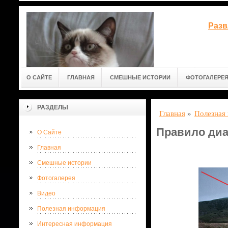
Разв
О САЙТЕ
ГЛАВНАЯ
СМЕШНЫЕ ИСТОРИИ
ФОТОГАЛЕРЕ
РАЗДЕЛЫ
Главная
»
Полезная
Правило диа
О Сайте
Главная
Смешные истории
Фотогалерея
Видео
Полезная информация
Интересная информация