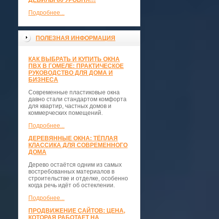
ДЕБИЛЫ 80 УРОВНЯ!!!
Подробнее...
ПОЛЕЗНАЯ ИНФОРМАЦИЯ
КАК ВЫБРАТЬ И КУПИТЬ ОКНА
ПВХ В ГОМЕЛЕ: ПРАКТИЧЕСКОЕ
РУКОВОДСТВО ДЛЯ ДОМА И
БИЗНЕСА
Современные пластиковые окна
давно стали стандартом комфорта
для квартир, частных домов и
коммерческих помещений.
Подробнее...
ДЕРЕВЯННЫЕ ОКНА: ТЁПЛАЯ
КЛАССИКА ДЛЯ СОВРЕМЕННОГО
ДОМА
Дерево остаётся одним из самых
востребованных материалов в
строительстве и отделке, особенно
когда речь идёт об остеклении.
Подробнее...
ПРОДВИЖЕНИЕ САЙТОВ: ЦЕНА,
КОТОРАЯ РАБОТАЕТ НА