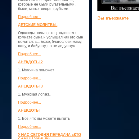
слова были непристойными.Те,
которые не были ругательными,
были, мягко говоря, грубыми.
Подробнее...
Вы въезжаете
ДЕТСКИЕ МОЛИТВЫ.
Однажды ночью, отец подошел к
комнате сына и услышал как его сын
молится: «... Боже, благослови маму,
папу, и бабушку, но не дедушку»
Подробнее...
АНЕКДОТЫ 2
1. Мужчина поможет
Подробнее...
АНЕКДОТЫ 3
1. Мужская логика.
Подробнее...
АНЕКДОТЫ
1. Все, что вы можете выпить
Подробнее...
У НАС СЕГОДНЯ ПЕРЕДАЧА «КТО