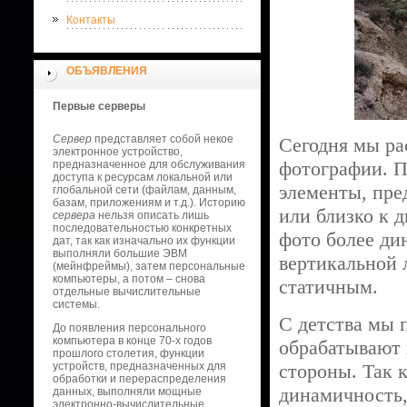
Контакты
ОБЪЯВЛЕНИЯ
Первые серверы
Сервер
представляет собой некое
Сегодня мы ра
электронное устройство,
фотографии. П
предназначенное для обслуживания
доступа к ресурсам локальной или
элементы, пре
глобальной сети (файлам, данным,
базам, приложениям и т.д.). Историю
или близко к 
сервера
нельзя описать лишь
последовательностью конкретных
фото более ди
дат, так как изначально их функции
выполняли большие ЭВМ
вертикальной 
(мейнфреймы), затем персональные
компьютеры, а потом – снова
статичным.
отдельные вычислительные
системы.
С детства мы 
До появления персонального
компьютера в конце 70-х годов
обрабатывают 
прошлого столетия, функции
устройств, предназначенных для
стороны. Так 
обработки и перераспределения
динамичность,
данных, выполняли мощные
электронно-вычислительные