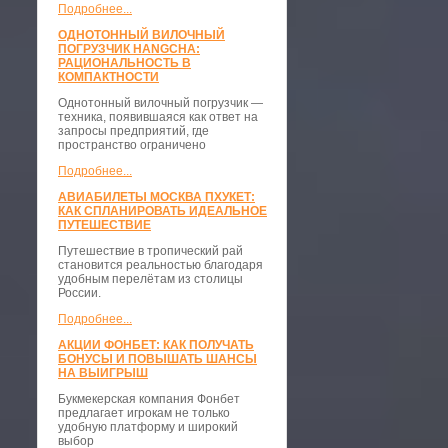
Подробнее...
ОДНОТОННЫЙ ВИЛОЧНЫЙ
ПОГРУЗЧИК HANGCHA:
РАЦИОНАЛЬНОСТЬ В
КОМПАКТНОСТИ
​Однотонный вилочный погрузчик —
техника, появившаяся как ответ на
запросы предприятий, где
пространство ограничено
Подробнее...
АВИАБИЛЕТЫ МОСКВА ПХУКЕТ:
КАК СПЛАНИРОВАТЬ ИДЕАЛЬНОЕ
ПУТЕШЕСТВИЕ
Путешествие в тропический рай
становится реальностью благодаря
удобным перелётам из столицы
России.
Подробнее...
АКЦИИ ФОНБЕТ: КАК ПОЛУЧАТЬ
БОНУСЫ И ПОВЫШАТЬ ШАНСЫ
НА ВЫИГРЫШ
Букмекерская компания Фонбет
предлагает игрокам не только
удобную платформу и широкий
выбор