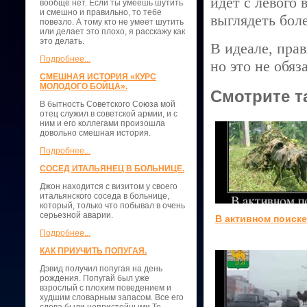
идет с левого 
вообще нет. Если ты умеешь шутить
и смешно и правильно, то тебе
выглядеть боле
повезло. А тому кто не умеет шутить
или делает это плохо, я расскажу как
это делать.
В идеале, пра
Подробнее...
но это не обяз
СМЕШНАЯ ИСТОРИЯ «КУРС
МОЛОДОГО БОЙЦА».
Смотрите т
В бытность Советского Союза мой
отец служил в советской армии, и с
ним и его коллегами произошла
довольно смешная история.
Подробнее...
СОСЕД ИТАЛЬЯНЕЦ В БОЛЬНИЦЕ.
Джон находится с визитом у своего
итальянского соседа в больнице,
который, только что побывал в очень
серьезной аварии.
В активном поиске
Подробнее...
КАК ПРИУЧИТЬ ПОПУГАЯ.
Дэвид получил попугая на день
рождения. Попугай был уже
взрослый с плохим поведением и
худшим словарным запасом. Все его