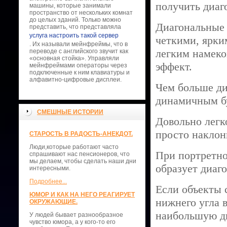
получить диаг
машины, которые занимали
пространство от нескольких комнат
до целых зданий. Только можно
Диагональные 
представить, что представляла
услуга настроить такой сервер
четкими, ярки
. Их называли мейнфреймы, что в
легким намеко
переводе с английского звучит как
«основная стойка». Управляли
эффект.
мейнфреймами операторы через
подключенные к ним клавиатуры и
алфавитно-цифровые дисплеи.
Чем больше ди
динамичным бу
СМЕШНЫЕ ИСТОРИИ
Довольно легк
просто наклон
СТАРОСТЬ В РАДОСТЬ-АНЕКДОТ.
Люди,которые работают часто
При портретно
спрашивают нас пенсионеров, что
мы делаем, чтобы сделать наши дни
образует диаг
интересными.
Подробнее...
Если объекты 
ЮМОР И КАК НА НЕГО РЕАГИРУЕТ
нижнего угла 
ОКРУЖАЮЩИЕ.
наибольшую ди
У людей бывает разнообразное
чувство юмора, а у кого-то его