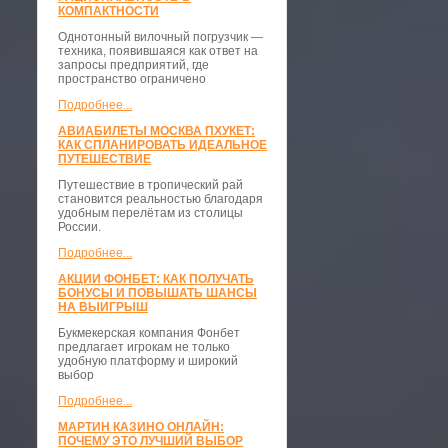
КОМПАКТНОСТИ
​Однотонный вилочный погрузчик —
техника, появившаяся как ответ на
запросы предприятий, где
пространство ограничено
Подробнее...
АВИАБИЛЕТЫ МОСКВА ПХУКЕТ:
КАК СПЛАНИРОВАТЬ ИДЕАЛЬНОЕ
ПУТЕШЕСТВИЕ
Путешествие в тропический рай
становится реальностью благодаря
удобным перелётам из столицы
России.
Подробнее...
АКЦИИ ФОНБЕТ: КАК ПОЛУЧАТЬ
БОНУСЫ И ПОВЫШАТЬ ШАНСЫ
НА ВЫИГРЫШ
Букмекерская компания Фонбет
предлагает игрокам не только
удобную платформу и широкий
выбор
Подробнее...
МАРТИН КАЗИНО ОНЛАЙН:
ПОЧЕМУ ЭТО ЛУЧШИЙ ВЫБОР