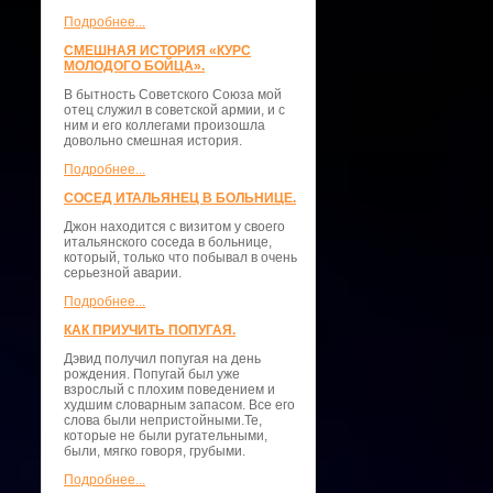
Подробнее...
СМЕШНАЯ ИСТОРИЯ «КУРС
МОЛОДОГО БОЙЦА».
В бытность Советского Союза мой
отец служил в советской армии, и с
ним и его коллегами произошла
довольно смешная история.
Подробнее...
СОСЕД ИТАЛЬЯНЕЦ В БОЛЬНИЦЕ.
Джон находится с визитом у своего
итальянского соседа в больнице,
который, только что побывал в очень
серьезной аварии.
Подробнее...
КАК ПРИУЧИТЬ ПОПУГАЯ.
Дэвид получил попугая на день
рождения. Попугай был уже
взрослый с плохим поведением и
худшим словарным запасом. Все его
слова были непристойными.Те,
которые не были ругательными,
были, мягко говоря, грубыми.
Подробнее...