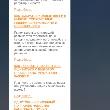
репутации и роста.
Подробнее...
КАК ВЫБРАТЬ ВХОДНЫЕ ДВЕРИ В
МИНСКЕ: СОВРЕМЕННЫЕ
РЕШЕНИЯ ДЛЯ КОМФОРТА И
БЕЗОПАСНОСТИ
Рынок дверных конструкций
развивается стремительно, и
сегодня покупатели могут подобрать
входные двери в Минске под любые
требования — от базовой защиты
до премиальных дизайнерских
решений.
Подробнее...
КАК ЗАКАЗАТЬ ПВХ ОКНО И НЕ
ОШИБИТЬСЯ С ВЫБОРОМ:
ПРОСТАЯ ИНСТРУКЦИЯ ДЛЯ
КАЖДОГО
Планируете заменить старые рамы
или установить новые стеклопакеты
в доме?
Подробнее...
ОДНОТОННЫЙ ВИЛОЧНЫЙ
ПОГРУЗЧИК HANGCHA:
РАЦИОНАЛЬНОСТЬ В