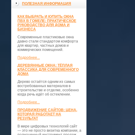
ПОЛЕЗНАЯ ИНФОРМАЦИЯ
КАК ВЫБРАТЬ И КУПИТЬ ОКНА
ПВХ В ГОМЕЛЕ: ПРАКТИЧЕСКОЕ
РУКОВОДСТВО ДЛЯ ДОМА И
БИЗНЕСА
Современные пластиковые окна
давно стали стандартом комфорта
для квартир, частных домов и
коммерческих помещений.
Подробнее...
ДЕРЕВЯННЫЕ ОКНА: ТЁПЛАЯ
КЛАССИКА ДЛЯ СОВРЕМЕННОГО
ДОМА
Дерево остаётся одним из самых
востребованных материалов в
строительстве и отделке, особенно
когда речь идёт об остеклении.
Подробнее...
ПРОДВИЖЕНИЕ САЙТОВ: ЦЕНА,
КОТОРАЯ РАБОТАЕТ НА
РЕЗУЛЬТАТ
В мире цифровых технологий сайт
— это не просто визитка компании, а
полноценный инструмент продаж,