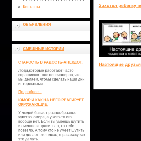
Захотел ребенку 
Контакты
ОБЪЯВЛЕНИЯ
СМЕШНЫЕ ИСТОРИИ
СТАРОСТЬ В РАДОСТЬ-АНЕКДОТ.
Настоящие друзья
Люди,которые работают часто
спрашивают нас пенсионеров, что
мы делаем, чтобы сделать наши дни
интересными.
Подробнее...
ЮМОР И КАК НА НЕГО РЕАГИРУЕТ
ОКРУЖАЮЩИЕ.
У людей бывает разнообразное
чувство юмора, а у кого-то его
вообще нет. Если ты умеешь шутить
и смешно и правильно, то тебе
повезло. А тому кто не умеет шутить
или делает это плохо, я расскажу как
это делать.