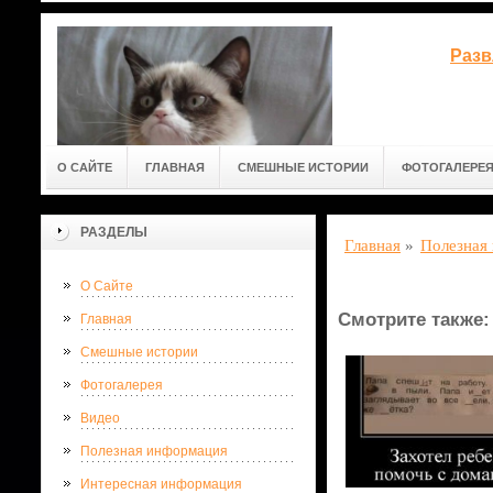
Разв
О САЙТЕ
ГЛАВНАЯ
СМЕШНЫЕ ИСТОРИИ
ФОТОГАЛЕРЕ
РАЗДЕЛЫ
Главная
»
Полезная
О Сайте
Смотрите также:
Главная
Смешные истории
Фотогалерея
Видео
Полезная информация
Интересная информация