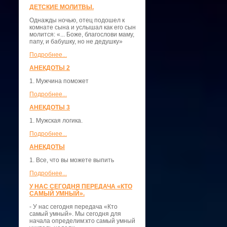
ДЕТСКИЕ МОЛИТВЫ.
Однажды ночью, отец подошел к
комнате сына и услышал как его сын
молится: «... Боже, благослови маму,
папу, и бабушку, но не дедушку»
Подробнее...
АНЕКДОТЫ 2
1. Мужчина поможет
Подробнее...
АНЕКДОТЫ 3
1. Мужская логика.
Подробнее...
АНЕКДОТЫ
1. Все, что вы можете выпить
Подробнее...
У НАС СЕГОДНЯ ПЕРЕДАЧА «КТО
САМЫЙ УМНЫЙ».
- У нас сегодня передача «Кто
самый умный». Мы сегодня для
начала определим:кто самый умный