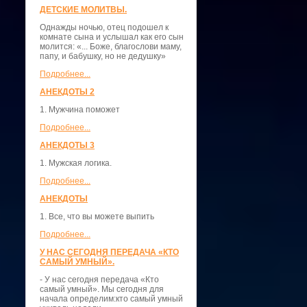
ДЕТСКИЕ МОЛИТВЫ.
Однажды ночью, отец подошел к
комнате сына и услышал как его сын
молится: «... Боже, благослови маму,
папу, и бабушку, но не дедушку»
Подробнее...
АНЕКДОТЫ 2
1. Мужчина поможет
Подробнее...
АНЕКДОТЫ 3
1. Мужская логика.
Подробнее...
АНЕКДОТЫ
1. Все, что вы можете выпить
Подробнее...
У НАС СЕГОДНЯ ПЕРЕДАЧА «КТО
САМЫЙ УМНЫЙ».
- У нас сегодня передача «Кто
самый умный». Мы сегодня для
начала определим:кто самый умный