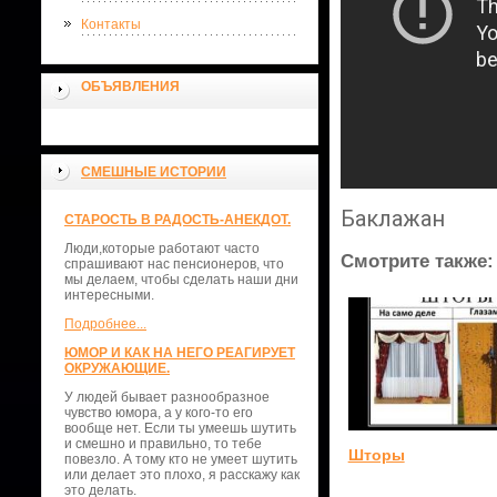
Контакты
ОБЪЯВЛЕНИЯ
СМЕШНЫЕ ИСТОРИИ
Баклажан
СТАРОСТЬ В РАДОСТЬ-АНЕКДОТ.
Люди,которые работают часто
Смотрите также:
спрашивают нас пенсионеров, что
мы делаем, чтобы сделать наши дни
интересными.
Подробнее...
ЮМОР И КАК НА НЕГО РЕАГИРУЕТ
ОКРУЖАЮЩИЕ.
У людей бывает разнообразное
чувство юмора, а у кого-то его
вообще нет. Если ты умеешь шутить
и смешно и правильно, то тебе
Шторы
повезло. А тому кто не умеет шутить
или делает это плохо, я расскажу как
это делать.