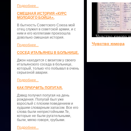
Подробнее...
СМЕШНАЯ ИСТОРИЯ «КУРС
МОЛОДОГО БОЙЦА».
В бытность Советского Союза мой
отец служил в советской армии, и с
ним и его коллегами произошла
довольно смешная история.
Чувство юмора
Подробнее...
СОСЕД ИТАЛЬЯНЕЦ В БОЛЬНИЦЕ.
Джон находится с визитом у своего
итальянского соседа в больнице,
который, только что побывал в очень
серьезной аварии.
Подробнее...
КАК ПРИУЧИТЬ ПОПУГАЯ.
Дэвид получил попугая на день
рождения. Попугай был уже
взрослый с плохим поведением и
худшим словарным запасом. Все его
слова были непристойными.Те,
которые не были ругательными,
были, мягко говоря, грубыми.
Подробнее...