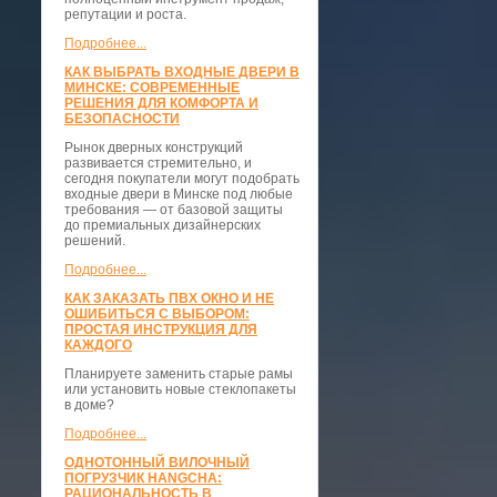
репутации и роста.
Подробнее...
КАК ВЫБРАТЬ ВХОДНЫЕ ДВЕРИ В
МИНСКЕ: СОВРЕМЕННЫЕ
РЕШЕНИЯ ДЛЯ КОМФОРТА И
БЕЗОПАСНОСТИ
Рынок дверных конструкций
развивается стремительно, и
сегодня покупатели могут подобрать
входные двери в Минске под любые
требования — от базовой защиты
до премиальных дизайнерских
решений.
Подробнее...
КАК ЗАКАЗАТЬ ПВХ ОКНО И НЕ
ОШИБИТЬСЯ С ВЫБОРОМ:
ПРОСТАЯ ИНСТРУКЦИЯ ДЛЯ
КАЖДОГО
Планируете заменить старые рамы
или установить новые стеклопакеты
в доме?
Подробнее...
ОДНОТОННЫЙ ВИЛОЧНЫЙ
ПОГРУЗЧИК HANGCHA:
РАЦИОНАЛЬНОСТЬ В