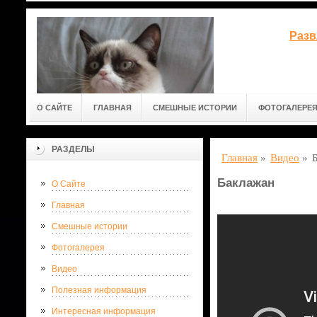
Разв
О САЙТЕ
ГЛАВНАЯ
СМЕШНЫЕ ИСТОРИИ
ФОТОГАЛЕРЕ
РАЗДЕЛЫ
Главная
»
Видео
»
Баклажан
О Сайте
Главная
Смешные истории
Фотогалерея
Видео
Полезная информация
Интересная информация