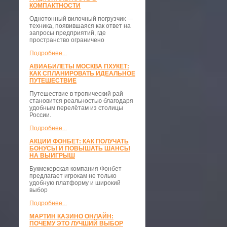
КОМПАКТНОСТИ
​Однотонный вилочный погрузчик —
техника, появившаяся как ответ на
запросы предприятий, где
пространство ограничено
Подробнее...
АВИАБИЛЕТЫ МОСКВА ПХУКЕТ:
КАК СПЛАНИРОВАТЬ ИДЕАЛЬНОЕ
ПУТЕШЕСТВИЕ
Путешествие в тропический рай
становится реальностью благодаря
удобным перелётам из столицы
России.
Подробнее...
АКЦИИ ФОНБЕТ: КАК ПОЛУЧАТЬ
БОНУСЫ И ПОВЫШАТЬ ШАНСЫ
НА ВЫИГРЫШ
Букмекерская компания Фонбет
предлагает игрокам не только
удобную платформу и широкий
выбор
Подробнее...
МАРТИН КАЗИНО ОНЛАЙН:
ПОЧЕМУ ЭТО ЛУЧШИЙ ВЫБОР