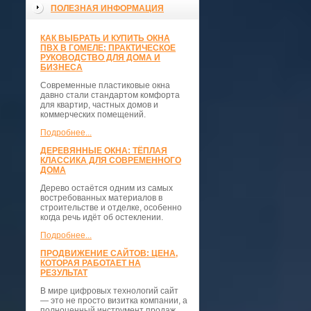
ПОЛЕЗНАЯ ИНФОРМАЦИЯ
КАК ВЫБРАТЬ И КУПИТЬ ОКНА
ПВХ В ГОМЕЛЕ: ПРАКТИЧЕСКОЕ
РУКОВОДСТВО ДЛЯ ДОМА И
БИЗНЕСА
Современные пластиковые окна
давно стали стандартом комфорта
для квартир, частных домов и
коммерческих помещений.
Подробнее...
ДЕРЕВЯННЫЕ ОКНА: ТЁПЛАЯ
КЛАССИКА ДЛЯ СОВРЕМЕННОГО
ДОМА
Дерево остаётся одним из самых
востребованных материалов в
строительстве и отделке, особенно
когда речь идёт об остеклении.
Подробнее...
ПРОДВИЖЕНИЕ САЙТОВ: ЦЕНА,
КОТОРАЯ РАБОТАЕТ НА
РЕЗУЛЬТАТ
В мире цифровых технологий сайт
— это не просто визитка компании, а
полноценный инструмент продаж,