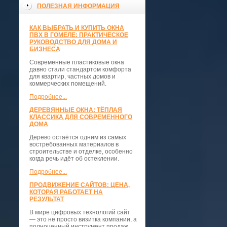
ПОЛЕЗНАЯ ИНФОРМАЦИЯ
КАК ВЫБРАТЬ И КУПИТЬ ОКНА
ПВХ В ГОМЕЛЕ: ПРАКТИЧЕСКОЕ
РУКОВОДСТВО ДЛЯ ДОМА И
БИЗНЕСА
Современные пластиковые окна
давно стали стандартом комфорта
для квартир, частных домов и
коммерческих помещений.
Подробнее...
ДЕРЕВЯННЫЕ ОКНА: ТЁПЛАЯ
КЛАССИКА ДЛЯ СОВРЕМЕННОГО
ДОМА
Дерево остаётся одним из самых
востребованных материалов в
строительстве и отделке, особенно
когда речь идёт об остеклении.
Подробнее...
ПРОДВИЖЕНИЕ САЙТОВ: ЦЕНА,
КОТОРАЯ РАБОТАЕТ НА
РЕЗУЛЬТАТ
В мире цифровых технологий сайт
— это не просто визитка компании, а
полноценный инструмент продаж,