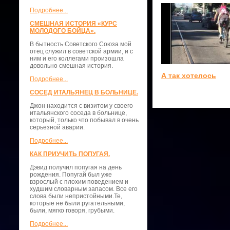
Подробнее...
СМЕШНАЯ ИСТОРИЯ «КУРС
МОЛОДОГО БОЙЦА».
В бытность Советского Союза мой
отец служил в советской армии, и с
ним и его коллегами произошла
довольно смешная история.
А так хотелось
Подробнее...
СОСЕД ИТАЛЬЯНЕЦ В БОЛЬНИЦЕ.
Джон находится с визитом у своего
итальянского соседа в больнице,
который, только что побывал в очень
серьезной аварии.
Подробнее...
КАК ПРИУЧИТЬ ПОПУГАЯ.
Дэвид получил попугая на день
рождения. Попугай был уже
взрослый с плохим поведением и
худшим словарным запасом. Все его
слова были непристойными.Те,
которые не были ругательными,
были, мягко говоря, грубыми.
Подробнее...