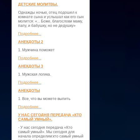
ДЕТСКИЕ МОЛИТВЫ.
Однажды ночью, отец подошел к
комнате сына и услышал как его сын
молится: «... Боже, благослови маму,
папу, и бабушку, но не дедушку»
Подробнее...
АНЕКДОТЫ 2
1. Мужчина поможет
Подробнее...
АНЕКДОТЫ 3
1. Мужская логика.
Подробнее...
АНЕКДОТЫ
1. Все, что вы можете выпить
Подробнее...
У НАС СЕГОДНЯ ПЕРЕДАЧА «КТО
САМЫЙ УМНЫЙ».
- У нас сегодня передача «Кто
самый умный». Мы сегодня для
начала определим:кто самый умный