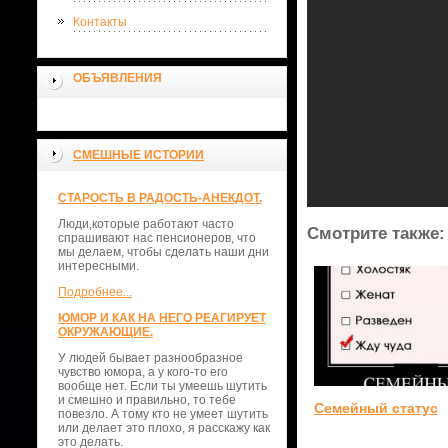
Контакты
ОБЪЯВЛЕНИЯ
СМЕШНЫЕ ИСТОРИИ
СТАРОСТЬ В РАДОСТЬ-АНЕКДОТ.
Люди,которые работают часто
Смотрите также:
спрашивают нас пенсионеров, что
мы делаем, чтобы сделать наши дни
интересными.
Подробнее...
ЮМОР И КАК НА НЕГО РЕАГИРУЕТ
ОКРУЖАЮЩИЕ.
У людей бывает разнообразное
чувство юмора, а у кого-то его
вообще нет. Если ты умеешь шутить
и смешно и правильно, то тебе
Семейный статус
повезло. А тому кто не умеет шутить
или делает это плохо, я расскажу как
это делать.