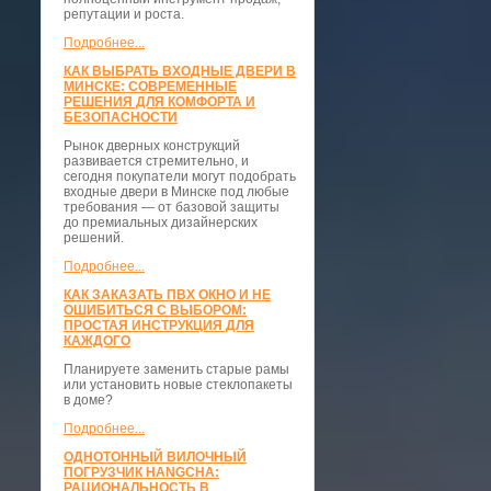
репутации и роста.
Подробнее...
КАК ВЫБРАТЬ ВХОДНЫЕ ДВЕРИ В
МИНСКЕ: СОВРЕМЕННЫЕ
РЕШЕНИЯ ДЛЯ КОМФОРТА И
БЕЗОПАСНОСТИ
Рынок дверных конструкций
развивается стремительно, и
сегодня покупатели могут подобрать
входные двери в Минске под любые
требования — от базовой защиты
до премиальных дизайнерских
решений.
Подробнее...
КАК ЗАКАЗАТЬ ПВХ ОКНО И НЕ
ОШИБИТЬСЯ С ВЫБОРОМ:
ПРОСТАЯ ИНСТРУКЦИЯ ДЛЯ
КАЖДОГО
Планируете заменить старые рамы
или установить новые стеклопакеты
в доме?
Подробнее...
ОДНОТОННЫЙ ВИЛОЧНЫЙ
ПОГРУЗЧИК HANGCHA:
РАЦИОНАЛЬНОСТЬ В