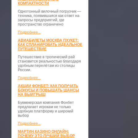
КОМПАКТНОСТИ
​Однотонный вилочный погрузчик —
техника, появившаяся как ответ на
запросы предприятий, где
пространство ограничено
Подробнее...
АВИАБИЛЕТЫ МОСКВА ПХУКЕТ:
КАК СПЛАНИРОВАТЬ ИДЕАЛЬНОЕ
ПУТЕШЕСТВИЕ
Путешествие в тропический рай
становится реальностью благодаря
удобным перелётам из столицы
России.
Подробнее...
АКЦИИ ФОНБЕТ: КАК ПОЛУЧАТЬ
БОНУСЫ И ПОВЫШАТЬ ШАНСЫ
НА ВЫИГРЫШ
Букмекерская компания Фонбет
предлагает игрокам не только
удобную платформу и широкий
выбор
Подробнее...
МАРТИН КАЗИНО ОНЛАЙН:
ПОЧЕМУ ЭТО ЛУЧШИЙ ВЫБОР