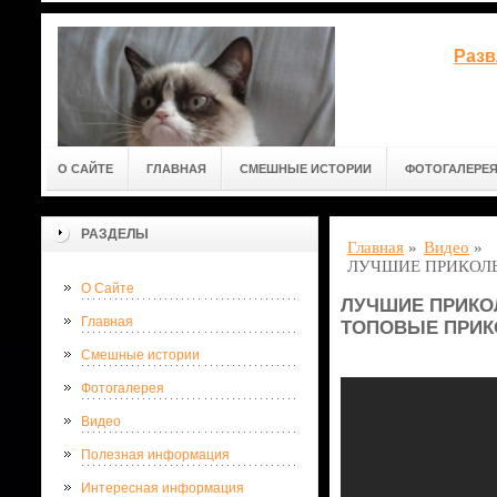
Разв
О САЙТЕ
ГЛАВНАЯ
СМЕШНЫЕ ИСТОРИИ
ФОТОГАЛЕРЕ
РАЗДЕЛЫ
Главная
»
Видео
»
ЛУЧШИЕ ПРИКОЛЫ 2
О Сайте
ЛУЧШИЕ ПРИКОЛЫ
Главная
ТОПОВЫЕ ПРИ
Смешные истории
Фотогалерея
Видео
Полезная информация
Интересная информация