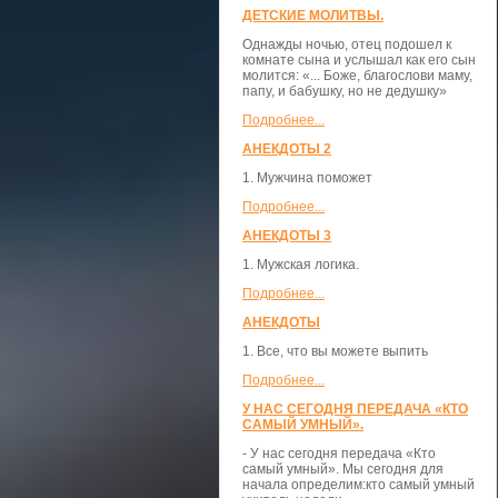
ДЕТСКИЕ МОЛИТВЫ.
Однажды ночью, отец подошел к
комнате сына и услышал как его сын
молится: «... Боже, благослови маму,
папу, и бабушку, но не дедушку»
Подробнее...
АНЕКДОТЫ 2
1. Мужчина поможет
Подробнее...
АНЕКДОТЫ 3
1. Мужская логика.
Подробнее...
АНЕКДОТЫ
1. Все, что вы можете выпить
Подробнее...
У НАС СЕГОДНЯ ПЕРЕДАЧА «КТО
САМЫЙ УМНЫЙ».
- У нас сегодня передача «Кто
самый умный». Мы сегодня для
начала определим:кто самый умный