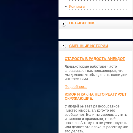
Контакты
ОБЪЯВЛЕНИЯ
СМЕШНЫЕ ИСТОРИИ
СТАРОСТЬ В РАДОСТЬ-АНЕКДОТ.
Люди,которые работают часто
спрашивают нас пенсионеров, что
мы делаем, чтобы сделать наши дни
интересными.
Подробнее...
ЮМОР И КАК НА НЕГО РЕАГИРУЕТ
ОКРУЖАЮЩИЕ.
У людей бывает разнообразное
чувство юмора, а у кого-то его
вообще нет. Если ты умеешь шутить
и смешно и правильно, то тебе
повезло. А тому кто не умеет шутить
или делает это плохо, я расскажу как
это делать.