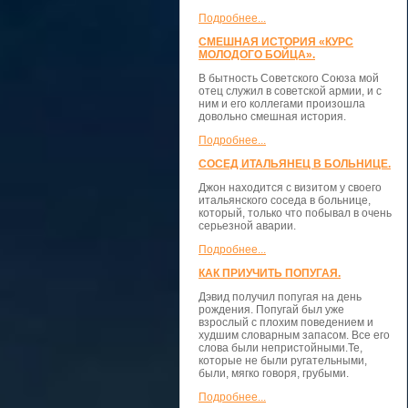
Подробнее...
СМЕШНАЯ ИСТОРИЯ «КУРС
МОЛОДОГО БОЙЦА».
В бытность Советского Союза мой
отец служил в советской армии, и с
ним и его коллегами произошла
довольно смешная история.
Подробнее...
СОСЕД ИТАЛЬЯНЕЦ В БОЛЬНИЦЕ.
Джон находится с визитом у своего
итальянского соседа в больнице,
который, только что побывал в очень
серьезной аварии.
Подробнее...
КАК ПРИУЧИТЬ ПОПУГАЯ.
Дэвид получил попугая на день
рождения. Попугай был уже
взрослый с плохим поведением и
худшим словарным запасом. Все его
слова были непристойными.Те,
которые не были ругательными,
были, мягко говоря, грубыми.
Подробнее...