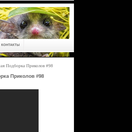
КОНТАКТЫ
 Подборка Приколов #98
ка Приколов #98