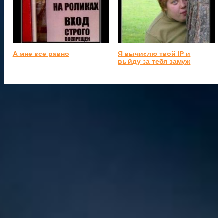
А мне все равно
Я вычислю твой IP и
выйду за тебя замуж