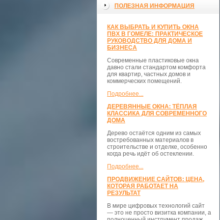
ПОЛЕЗНАЯ ИНФОРМАЦИЯ
КАК ВЫБРАТЬ И КУПИТЬ ОКНА
ПВХ В ГОМЕЛЕ: ПРАКТИЧЕСКОЕ
РУКОВОДСТВО ДЛЯ ДОМА И
БИЗНЕСА
Современные пластиковые окна
давно стали стандартом комфорта
для квартир, частных домов и
коммерческих помещений.
Подробнее...
ДЕРЕВЯННЫЕ ОКНА: ТЁПЛАЯ
КЛАССИКА ДЛЯ СОВРЕМЕННОГО
ДОМА
Дерево остаётся одним из самых
востребованных материалов в
строительстве и отделке, особенно
когда речь идёт об остеклении.
Подробнее...
ПРОДВИЖЕНИЕ САЙТОВ: ЦЕНА,
КОТОРАЯ РАБОТАЕТ НА
РЕЗУЛЬТАТ
В мире цифровых технологий сайт
— это не просто визитка компании, а
полноценный инструмент продаж,