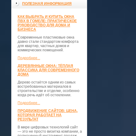
ПОЛЕЗНАЯ ИНФОРМАЦИЯ
КАК ВЫБРАТЬ И КУПИТЬ ОКНА
ПВХ В ГОМЕЛЕ: ПРАКТИЧЕСКОЕ
РУКОВОДСТВО ДЛЯ ДОМА И
БИЗНЕСА
Современные пластиковые окна
давно стали стандартом комфорта
для квартир, частных домов и
коммерческих помещений.
Подробнее...
ДЕРЕВЯННЫЕ ОКНА: ТЁПЛАЯ
КЛАССИКА ДЛЯ СОВРЕМЕННОГО
ДОМА
Дерево остаётся одним из самых
востребованных материалов в
строительстве и отделке, особенно
когда речь идёт об остеклении.
Подробнее...
ПРОДВИЖЕНИЕ САЙТОВ: ЦЕНА,
КОТОРАЯ РАБОТАЕТ НА
РЕЗУЛЬТАТ
В мире цифровых технологий сайт
— это не просто визитка компании, а
полноценный инструмент продаж,