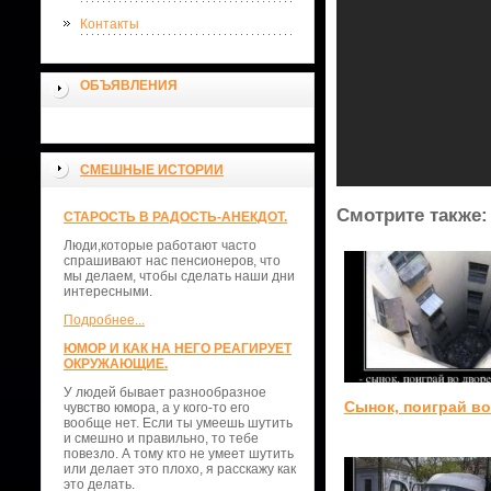
Контакты
ОБЪЯВЛЕНИЯ
СМЕШНЫЕ ИСТОРИИ
Смотрите также:
СТАРОСТЬ В РАДОСТЬ-АНЕКДОТ.
Люди,которые работают часто
спрашивают нас пенсионеров, что
мы делаем, чтобы сделать наши дни
интересными.
Подробнее...
ЮМОР И КАК НА НЕГО РЕАГИРУЕТ
ОКРУЖАЮЩИЕ.
У людей бывает разнообразное
Сынок, поиграй в
чувство юмора, а у кого-то его
вообще нет. Если ты умеешь шутить
и смешно и правильно, то тебе
повезло. А тому кто не умеет шутить
или делает это плохо, я расскажу как
это делать.