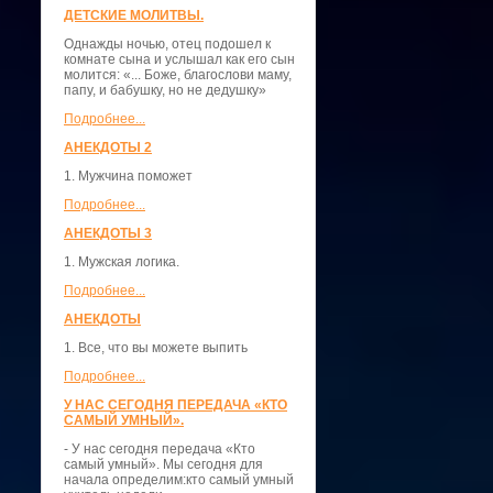
ДЕТСКИЕ МОЛИТВЫ.
Однажды ночью, отец подошел к
комнате сына и услышал как его сын
молится: «... Боже, благослови маму,
папу, и бабушку, но не дедушку»
Подробнее...
АНЕКДОТЫ 2
1. Мужчина поможет
Подробнее...
АНЕКДОТЫ 3
1. Мужская логика.
Подробнее...
АНЕКДОТЫ
1. Все, что вы можете выпить
Подробнее...
У НАС СЕГОДНЯ ПЕРЕДАЧА «КТО
САМЫЙ УМНЫЙ».
- У нас сегодня передача «Кто
самый умный». Мы сегодня для
начала определим:кто самый умный