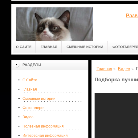
Разв
О САЙТЕ
ГЛАВНАЯ
СМЕШНЫЕ ИСТОРИИ
ФОТОГАЛЕРЕ
РАЗДЕЛЫ
Главная
»
Видео
»
Подборка лучши
О Сайте
Главная
Смешные истории
Фотогалерея
Видео
Полезная информация
Интересная информация