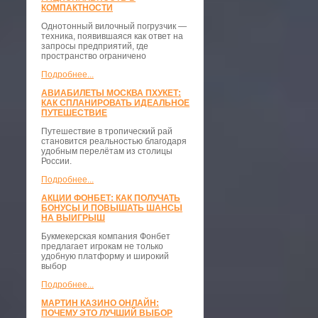
КОМПАКТНОСТИ
​Однотонный вилочный погрузчик —
техника, появившаяся как ответ на
запросы предприятий, где
пространство ограничено
Подробнее...
АВИАБИЛЕТЫ МОСКВА ПХУКЕТ:
КАК СПЛАНИРОВАТЬ ИДЕАЛЬНОЕ
ПУТЕШЕСТВИЕ
Путешествие в тропический рай
становится реальностью благодаря
удобным перелётам из столицы
России.
Подробнее...
АКЦИИ ФОНБЕТ: КАК ПОЛУЧАТЬ
БОНУСЫ И ПОВЫШАТЬ ШАНСЫ
НА ВЫИГРЫШ
Букмекерская компания Фонбет
предлагает игрокам не только
удобную платформу и широкий
выбор
Подробнее...
МАРТИН КАЗИНО ОНЛАЙН:
ПОЧЕМУ ЭТО ЛУЧШИЙ ВЫБОР