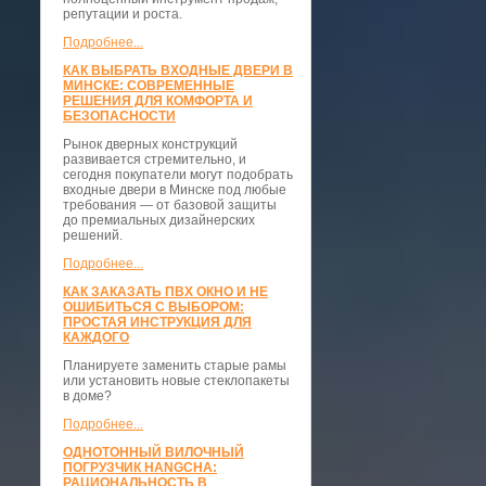
репутации и роста.
Подробнее...
КАК ВЫБРАТЬ ВХОДНЫЕ ДВЕРИ В
МИНСКЕ: СОВРЕМЕННЫЕ
РЕШЕНИЯ ДЛЯ КОМФОРТА И
БЕЗОПАСНОСТИ
Рынок дверных конструкций
развивается стремительно, и
сегодня покупатели могут подобрать
входные двери в Минске под любые
требования — от базовой защиты
до премиальных дизайнерских
решений.
Подробнее...
КАК ЗАКАЗАТЬ ПВХ ОКНО И НЕ
ОШИБИТЬСЯ С ВЫБОРОМ:
ПРОСТАЯ ИНСТРУКЦИЯ ДЛЯ
КАЖДОГО
Планируете заменить старые рамы
или установить новые стеклопакеты
в доме?
Подробнее...
ОДНОТОННЫЙ ВИЛОЧНЫЙ
ПОГРУЗЧИК HANGCHA:
РАЦИОНАЛЬНОСТЬ В