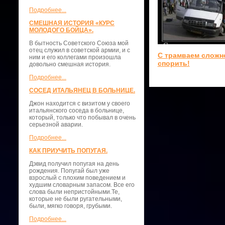
Подробнее...
СМЕШНАЯ ИСТОРИЯ «КУРС
МОЛОДОГО БОЙЦА».
В бытность Советского Союза мой
отец служил в советской армии, и с
С трамваем сложн
ним и его коллегами произошла
спорить!
довольно смешная история.
Подробнее...
СОСЕД ИТАЛЬЯНЕЦ В БОЛЬНИЦЕ.
Джон находится с визитом у своего
итальянского соседа в больнице,
который, только что побывал в очень
серьезной аварии.
Подробнее...
КАК ПРИУЧИТЬ ПОПУГАЯ.
Дэвид получил попугая на день
рождения. Попугай был уже
взрослый с плохим поведением и
худшим словарным запасом. Все его
слова были непристойными.Те,
которые не были ругательными,
были, мягко говоря, грубыми.
Подробнее...