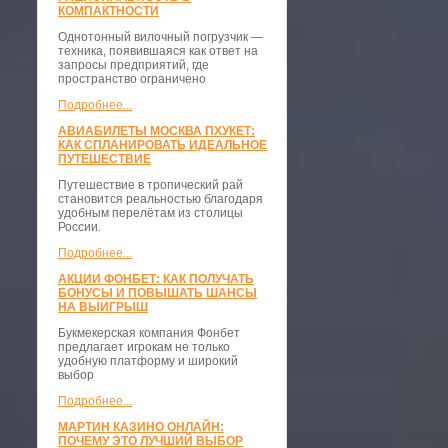
КОМПАКТНОСТИ
​Однотонный вилочный погрузчик —
техника, появившаяся как ответ на
запросы предприятий, где
пространство ограничено
Подробнее...
АВИАБИЛЕТЫ МОСКВА ПХУКЕТ:
КАК СПЛАНИРОВАТЬ ИДЕАЛЬНОЕ
ПУТЕШЕСТВИЕ
Путешествие в тропический рай
становится реальностью благодаря
удобным перелётам из столицы
России.
Подробнее...
АКЦИИ ФОНБЕТ: КАК ПОЛУЧАТЬ
БОНУСЫ И ПОВЫШАТЬ ШАНСЫ
НА ВЫИГРЫШ
Букмекерская компания Фонбет
предлагает игрокам не только
удобную платформу и широкий
выбор
Подробнее...
МАРТИН КАЗИНО ОНЛАЙН:
ПОЧЕМУ ЭТО ЛУЧШИЙ ВЫБОР