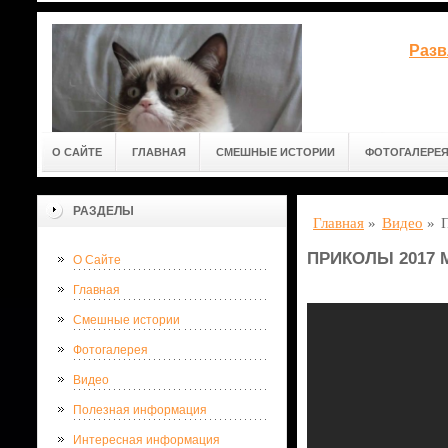
Разв
О САЙТЕ
ГЛАВНАЯ
СМЕШНЫЕ ИСТОРИИ
ФОТОГАЛЕРЕ
РАЗДЕЛЫ
Главная
»
Видео
»
ПРИКОЛЫ 2017 М
О Сайте
Главная
Смешные истории
Фотогалерея
Видео
Полезная информация
Интересная информация