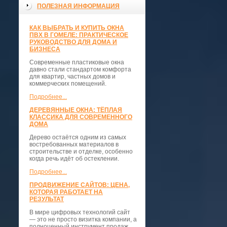
ПОЛЕЗНАЯ ИНФОРМАЦИЯ
КАК ВЫБРАТЬ И КУПИТЬ ОКНА
ПВХ В ГОМЕЛЕ: ПРАКТИЧЕСКОЕ
РУКОВОДСТВО ДЛЯ ДОМА И
БИЗНЕСА
Современные пластиковые окна
давно стали стандартом комфорта
для квартир, частных домов и
коммерческих помещений.
Подробнее...
ДЕРЕВЯННЫЕ ОКНА: ТЁПЛАЯ
КЛАССИКА ДЛЯ СОВРЕМЕННОГО
ДОМА
Дерево остаётся одним из самых
востребованных материалов в
строительстве и отделке, особенно
когда речь идёт об остеклении.
Подробнее...
ПРОДВИЖЕНИЕ САЙТОВ: ЦЕНА,
КОТОРАЯ РАБОТАЕТ НА
РЕЗУЛЬТАТ
В мире цифровых технологий сайт
— это не просто визитка компании, а
полноценный инструмент продаж,