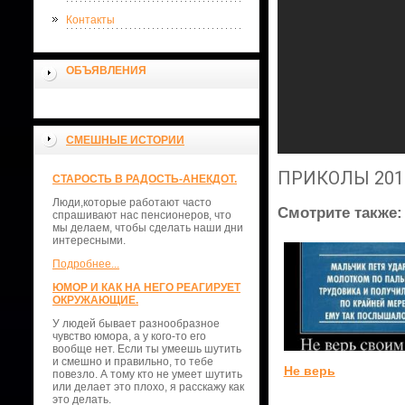
Контакты
ОБЪЯВЛЕНИЯ
СМЕШНЫЕ ИСТОРИИ
ПРИКОЛЫ 2017
СТАРОСТЬ В РАДОСТЬ-АНЕКДОТ.
Люди,которые работают часто
Смотрите также:
спрашивают нас пенсионеров, что
мы делаем, чтобы сделать наши дни
интересными.
Подробнее...
ЮМОР И КАК НА НЕГО РЕАГИРУЕТ
ОКРУЖАЮЩИЕ.
У людей бывает разнообразное
чувство юмора, а у кого-то его
вообще нет. Если ты умеешь шутить
и смешно и правильно, то тебе
Не верь
повезло. А тому кто не умеет шутить
или делает это плохо, я расскажу как
это делать.