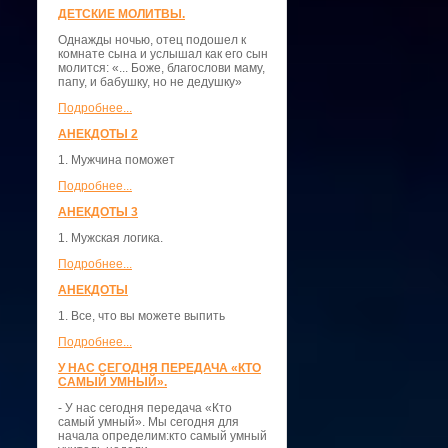
ДЕТСКИЕ МОЛИТВЫ.
Однажды ночью, отец подошел к
комнате сына и услышал как его сын
молится: «... Боже, благослови маму,
папу, и бабушку, но не дедушку»
Подробнее...
АНЕКДОТЫ 2
1. Мужчина поможет
Подробнее...
АНЕКДОТЫ 3
1. Мужская логика.
Подробнее...
АНЕКДОТЫ
1. Все, что вы можете выпить
Подробнее...
У НАС СЕГОДНЯ ПЕРЕДАЧА «КТО
САМЫЙ УМНЫЙ».
- У нас сегодня передача «Кто
самый умный». Мы сегодня для
начала определим:кто самый умный