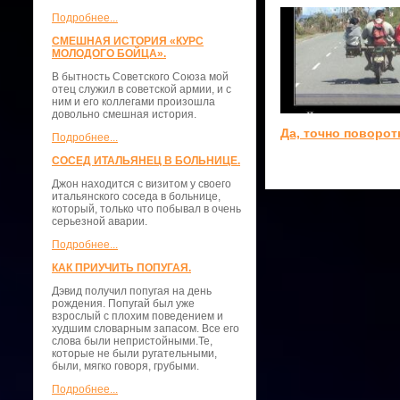
Подробнее...
СМЕШНАЯ ИСТОРИЯ «КУРС
МОЛОДОГО БОЙЦА».
В бытность Советского Союза мой
отец служил в советской армии, и с
ним и его коллегами произошла
довольно смешная история.
Да, точно поворот
Подробнее...
СОСЕД ИТАЛЬЯНЕЦ В БОЛЬНИЦЕ.
Джон находится с визитом у своего
итальянского соседа в больнице,
который, только что побывал в очень
серьезной аварии.
Подробнее...
КАК ПРИУЧИТЬ ПОПУГАЯ.
Дэвид получил попугая на день
рождения. Попугай был уже
взрослый с плохим поведением и
худшим словарным запасом. Все его
слова были непристойными.Те,
которые не были ругательными,
были, мягко говоря, грубыми.
Подробнее...