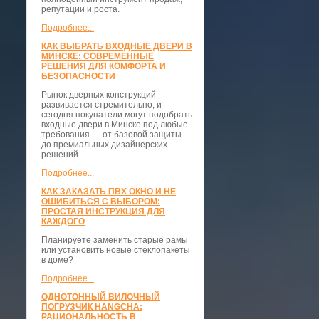
репутации и роста.
Подробнее...
КАК ВЫБРАТЬ ВХОДНЫЕ ДВЕРИ В
МИНСКЕ: СОВРЕМЕННЫЕ
РЕШЕНИЯ ДЛЯ КОМФОРТА И
БЕЗОПАСНОСТИ
Рынок дверных конструкций
развивается стремительно, и
сегодня покупатели могут подобрать
входные двери в Минске под любые
требования — от базовой защиты
до премиальных дизайнерских
решений.
Подробнее...
КАК ЗАКАЗАТЬ ПВХ ОКНО И НЕ
ОШИБИТЬСЯ С ВЫБОРОМ:
ПРОСТАЯ ИНСТРУКЦИЯ ДЛЯ
КАЖДОГО
Планируете заменить старые рамы
или установить новые стеклопакеты
в доме?
Подробнее...
ОДНОТОННЫЙ ВИЛОЧНЫЙ
ПОГРУЗЧИК HANGCHA:
РАЦИОНАЛЬНОСТЬ В