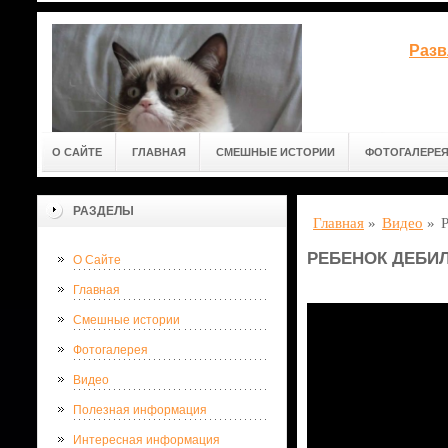
Разв
О САЙТЕ
ГЛАВНАЯ
СМЕШНЫЕ ИСТОРИИ
ФОТОГАЛЕРЕ
РАЗДЕЛЫ
Главная
»
Видео
»
РЕБЕНОК ДЕБИ
О Сайте
Главная
Смешные истории
Фотогалерея
Видео
Полезная информация
Интересная информация