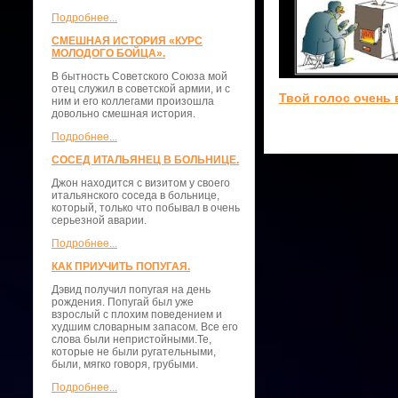
Подробнее...
СМЕШНАЯ ИСТОРИЯ «КУРС
МОЛОДОГО БОЙЦА».
В бытность Советского Союза мой
отец служил в советской армии, и с
Твой голос очень 
ним и его коллегами произошла
довольно смешная история.
Подробнее...
СОСЕД ИТАЛЬЯНЕЦ В БОЛЬНИЦЕ.
Джон находится с визитом у своего
итальянского соседа в больнице,
который, только что побывал в очень
серьезной аварии.
Подробнее...
КАК ПРИУЧИТЬ ПОПУГАЯ.
Дэвид получил попугая на день
рождения. Попугай был уже
взрослый с плохим поведением и
худшим словарным запасом. Все его
слова были непристойными.Те,
которые не были ругательными,
были, мягко говоря, грубыми.
Подробнее...