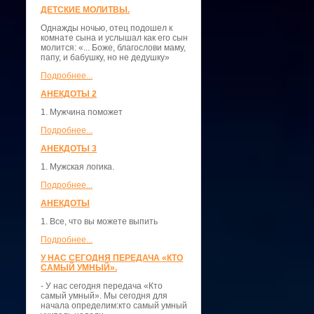
ДЕТСКИЕ МОЛИТВЫ.
Однажды ночью, отец подошел к
комнате сына и услышал как его сын
молится: «... Боже, благослови маму,
папу, и бабушку, но не дедушку»
Подробнее...
АНЕКДОТЫ 2
1. Мужчина поможет
Подробнее...
АНЕКДОТЫ 3
1. Мужская логика.
Подробнее...
АНЕКДОТЫ
1. Все, что вы можете выпить
Подробнее...
У НАС СЕГОДНЯ ПЕРЕДАЧА «КТО
САМЫЙ УМНЫЙ».
- У нас сегодня передача «Кто
самый умный». Мы сегодня для
начала определим:кто самый умный