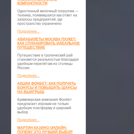
КОМПАКТНОСТИ
​Однотонный вилочный погрузчик —
техника, появившаяся как ответ на
запросы предприятий, где
пространство ограничено
Подробнее...
АВИАБИЛЕТЫ МОСКВА ПХУКЕТ:
КАК СПЛАНИРОВАТЬ ИДЕАЛЬНОЕ
ПУТЕШЕСТВИЕ
Путешествие в тропический рай
становится реальностью благодаря
удобным перелётам из столицы
России.
Подробнее...
АКЦИИ ФОНБЕТ: КАК ПОЛУЧАТЬ
БОНУСЫ И ПОВЫШАТЬ ШАНСЫ
НА ВЫИГРЫШ
Букмекерская компания Фонбет
предлагает игрокам не только
удобную платформу и широкий
выбор
Подробнее...
МАРТИН КАЗИНО ОНЛАЙН:
ПОЧЕМУ ЭТО ЛУЧШИЙ ВЫБОР