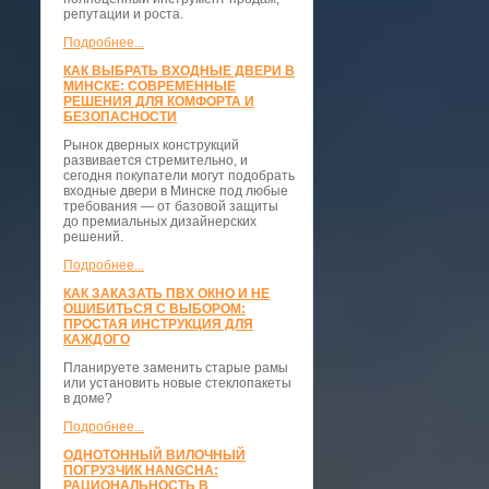
репутации и роста.
Подробнее...
КАК ВЫБРАТЬ ВХОДНЫЕ ДВЕРИ В
МИНСКЕ: СОВРЕМЕННЫЕ
РЕШЕНИЯ ДЛЯ КОМФОРТА И
БЕЗОПАСНОСТИ
Рынок дверных конструкций
развивается стремительно, и
сегодня покупатели могут подобрать
входные двери в Минске под любые
требования — от базовой защиты
до премиальных дизайнерских
решений.
Подробнее...
КАК ЗАКАЗАТЬ ПВХ ОКНО И НЕ
ОШИБИТЬСЯ С ВЫБОРОМ:
ПРОСТАЯ ИНСТРУКЦИЯ ДЛЯ
КАЖДОГО
Планируете заменить старые рамы
или установить новые стеклопакеты
в доме?
Подробнее...
ОДНОТОННЫЙ ВИЛОЧНЫЙ
ПОГРУЗЧИК HANGCHA:
РАЦИОНАЛЬНОСТЬ В