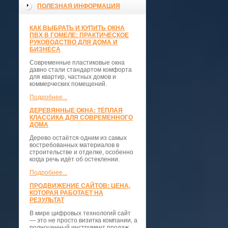
ПОЛЕЗНАЯ ИНФОРМАЦИЯ
КАК ВЫБРАТЬ И КУПИТЬ ОКНА
ПВХ В ГОМЕЛЕ: ПРАКТИЧЕСКОЕ
РУКОВОДСТВО ДЛЯ ДОМА И
БИЗНЕСА
Современные пластиковые окна
давно стали стандартом комфорта
для квартир, частных домов и
коммерческих помещений.
Подробнее...
ДЕРЕВЯННЫЕ ОКНА: ТЁПЛАЯ
КЛАССИКА ДЛЯ СОВРЕМЕННОГО
ДОМА
Дерево остаётся одним из самых
востребованных материалов в
строительстве и отделке, особенно
когда речь идёт об остеклении.
Подробнее...
ПРОДВИЖЕНИЕ САЙТОВ: ЦЕНА,
КОТОРАЯ РАБОТАЕТ НА
РЕЗУЛЬТАТ
В мире цифровых технологий сайт
— это не просто визитка компании, а
полноценный инструмент продаж,