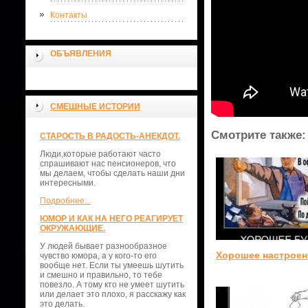
Контакты
ОБЪЯВЛЕНИЯ
СМЕШНЫЕ ИСТОРИИ
Смотрите также:
СТАРОСТЬ В РАДОСТЬ-АНЕКДОТ.
Люди,которые работают часто
спрашивают нас пенсионеров, что
мы делаем, чтобы сделать наши дни
интересными.
Подробнее...
ЮМОР И КАК НА НЕГО РЕАГИРУЕТ
ОКРУЖАЮЩИЕ.
У людей бывает разнообразное
Хорошее настроен
чувство юмора, а у кого-то его
вообще нет. Если ты умеешь шутить
и смешно и правильно, то тебе
повезло. А тому кто не умеет шутить
или делает это плохо, я расскажу как
это делать.