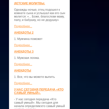
ДЕТСКИЕ МОЛИТВЫ.
Однажды ночью, отец подошел к
комнате сына и услышал как его сын
молится: «... Боже, благослови маму,
папу, и бабушку, но не дедушку»
Подробнее...
АНЕКДОТЫ 2
1. Мужчина поможет
Подробнее...
АНЕКДОТЫ 3
1. Мужская логика.
Подробнее...
АНЕКДОТЫ
1. Все, что вы можете выпить
Подробнее...
У НАС СЕГОДНЯ ПЕРЕДАЧА «КТО
САМЫЙ УМНЫЙ».
- У нас сегодня передача «Кто
самый умный». Мы сегодня для
начала определим:кто самый умный