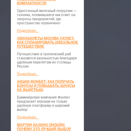
КОМПАКТНОСТИ
​Однотонный вилочный погрузчик —
техника, появившаяся как ответ на
запросы предприятий, где
пространство ограничено
Подробнее...
АВИАБИЛЕТЫ МОСКВА ПХУКЕТ:
КАК СПЛАНИРОВАТЬ ИДЕАЛЬНОЕ
ПУТЕШЕСТВИЕ
Путешествие в тропический рай
становится реальностью благодаря
удобным перелётам из столицы
России.
Подробнее...
АКЦИИ ФОНБЕТ: КАК ПОЛУЧАТЬ
БОНУСЫ И ПОВЫШАТЬ ШАНСЫ
НА ВЫИГРЫШ
Букмекерская компания Фонбет
предлагает игрокам не только
удобную платформу и широкий
выбор
Подробнее...
МАРТИН КАЗИНО ОНЛАЙН:
ПОЧЕМУ ЭТО ЛУЧШИЙ ВЫБОР