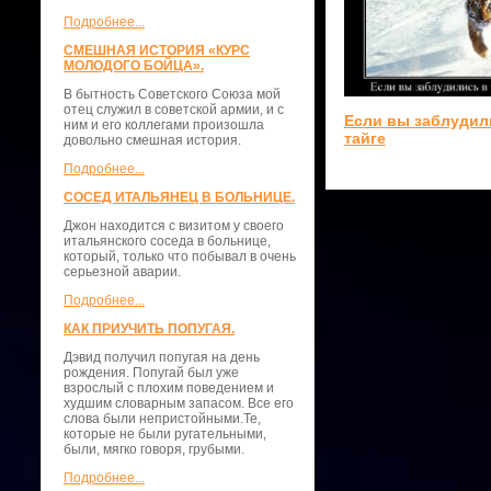
Подробнее...
СМЕШНАЯ ИСТОРИЯ «КУРС
МОЛОДОГО БОЙЦА».
В бытность Советского Союза мой
отец служил в советской армии, и с
Если вы заблудил
ним и его коллегами произошла
тайге
довольно смешная история.
Подробнее...
СОСЕД ИТАЛЬЯНЕЦ В БОЛЬНИЦЕ.
Джон находится с визитом у своего
итальянского соседа в больнице,
который, только что побывал в очень
серьезной аварии.
Подробнее...
КАК ПРИУЧИТЬ ПОПУГАЯ.
Дэвид получил попугая на день
рождения. Попугай был уже
взрослый с плохим поведением и
худшим словарным запасом. Все его
слова были непристойными.Те,
которые не были ругательными,
были, мягко говоря, грубыми.
Подробнее...