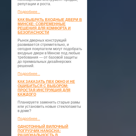
репутации и роста.
Подробнее...
КАК ВЫБРАТЬ ВХОДНЫЕ ДВЕРИ В
МИНСКЕ: СОВРЕМЕННЫЕ
РЕШЕНИЯ ДЛЯ КОМФОРТА И
БЕЗОПАСНОСТИ
Рынок дверных конструкций
развивается стремительно, и
сегодня покупатели могут подобрать
входные двери в Минске под любые
требования — от базовой защиты
до премиальных дизайнерских
решений.
Подробнее...
КАК ЗАКАЗАТЬ ПВХ ОКНО И НЕ
ОШИБИТЬСЯ С ВЫБОРОМ:
ПРОСТАЯ ИНСТРУКЦИЯ ДЛЯ
КАЖДОГО
Планируете заменить старые рамы
или установить новые стеклопакеты
в доме?
Подробнее...
ОДНОТОННЫЙ ВИЛОЧНЫЙ
ПОГРУЗЧИК HANGCHA:
РАЦИОНАЛЬНОСТЬ В