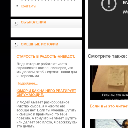
Контакты
ОБЪЯВЛЕНИЯ
СМЕШНЫЕ ИСТОРИИ
Смотрите также:
СТАРОСТЬ В РАДОСТЬ-АНЕКДОТ.
Люди,которые работают часто
спрашивают нас пенсионеров, что
мы делаем, чтобы сделать наши дни
интересными.
Подробнее...
ЮМОР И КАК НА НЕГО РЕАГИРУЕТ
ОКРУЖАЮЩИЕ.
У людей бывает разнообразное
Если вы это читае
чувство юмора, а у кого-то его
вообще нет. Если ты умеешь шутить
и смешно и правильно, то тебе
повезло. А тому кто не умеет шутить
или делает это плохо, я расскажу как
это делать.