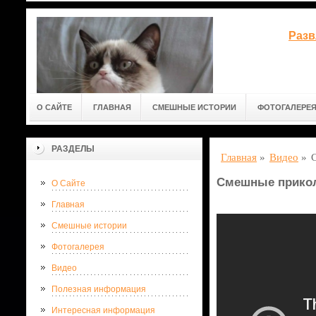
Разв
О САЙТЕ
ГЛАВНАЯ
СМЕШНЫЕ ИСТОРИИ
ФОТОГАЛЕРЕ
РАЗДЕЛЫ
Главная
»
Видео
»
Смешные прико
О Сайте
Главная
Смешные истории
Фотогалерея
Видео
Полезная информация
Интересная информация