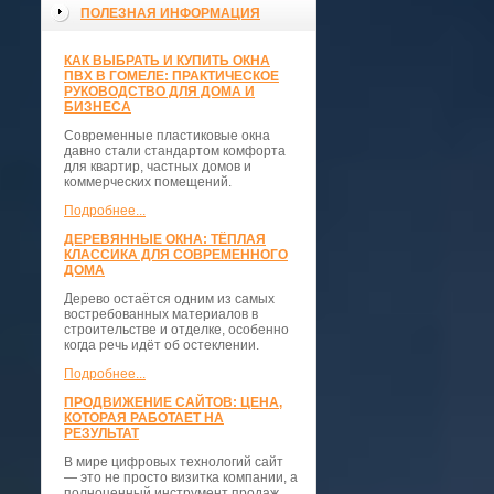
ПОЛЕЗНАЯ ИНФОРМАЦИЯ
КАК ВЫБРАТЬ И КУПИТЬ ОКНА
ПВХ В ГОМЕЛЕ: ПРАКТИЧЕСКОЕ
РУКОВОДСТВО ДЛЯ ДОМА И
БИЗНЕСА
Современные пластиковые окна
давно стали стандартом комфорта
для квартир, частных домов и
коммерческих помещений.
Подробнее...
ДЕРЕВЯННЫЕ ОКНА: ТЁПЛАЯ
КЛАССИКА ДЛЯ СОВРЕМЕННОГО
ДОМА
Дерево остаётся одним из самых
востребованных материалов в
строительстве и отделке, особенно
когда речь идёт об остеклении.
Подробнее...
ПРОДВИЖЕНИЕ САЙТОВ: ЦЕНА,
КОТОРАЯ РАБОТАЕТ НА
РЕЗУЛЬТАТ
В мире цифровых технологий сайт
— это не просто визитка компании, а
полноценный инструмент продаж,