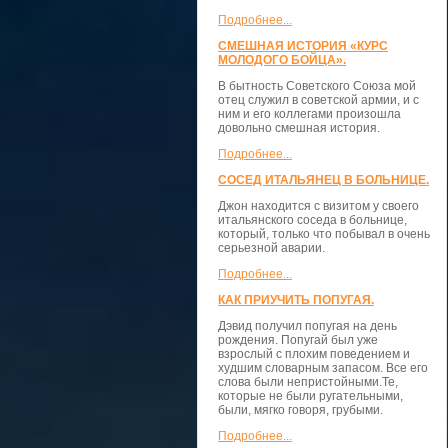
Подробнее...
СМЕШНАЯ ИСТОРИЯ «КУРС
МОЛОДОГО БОЙЦА».
В бытность Советского Союза мой
отец служил в советской армии, и с
ним и его коллегами произошла
довольно смешная история.
Подробнее...
СОСЕД ИТАЛЬЯНЕЦ В БОЛЬНИЦЕ.
Джон находится с визитом у своего
итальянского соседа в больнице,
который, только что побывал в очень
серьезной аварии.
Подробнее...
КАК ПРИУЧИТЬ ПОПУГАЯ.
Дэвид получил попугая на день
рождения. Попугай был уже
взрослый с плохим поведением и
худшим словарным запасом. Все его
слова были непристойными.Те,
которые не были ругательными,
были, мягко говоря, грубыми.
Подробнее...