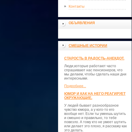
Контакты
ОБЪЯВЛЕНИЯ
СМЕШНЫЕ ИСТОРИИ
СТАРОСТЬ В РАДОСТЬ-АНЕКДОТ.
Люди,которые работают часто
спрашивают нас пенсионеров, что
мы делаем, чтобы сделать наши дни
интересными.
Подробнее...
ЮМОР И КАК НА НЕГО РЕАГИРУЕТ
ОКРУЖАЮЩИЕ.
У людей бывает разнообразное
чувство юмора, а у кого-то его
вообще нет. Если ты умеешь шутить
и смешно и правильно, то тебе
повезло. А тому кто не умеет шутить
или делает это плохо, я расскажу как
это делать.