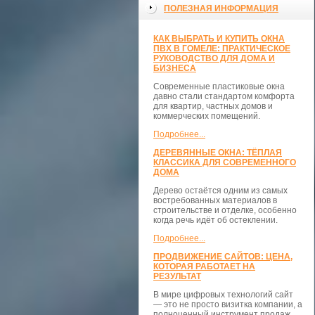
ПОЛЕЗНАЯ ИНФОРМАЦИЯ
КАК ВЫБРАТЬ И КУПИТЬ ОКНА
ПВХ В ГОМЕЛЕ: ПРАКТИЧЕСКОЕ
РУКОВОДСТВО ДЛЯ ДОМА И
БИЗНЕСА
Современные пластиковые окна
давно стали стандартом комфорта
для квартир, частных домов и
коммерческих помещений.
Подробнее...
ДЕРЕВЯННЫЕ ОКНА: ТЁПЛАЯ
КЛАССИКА ДЛЯ СОВРЕМЕННОГО
ДОМА
Дерево остаётся одним из самых
востребованных материалов в
строительстве и отделке, особенно
когда речь идёт об остеклении.
Подробнее...
ПРОДВИЖЕНИЕ САЙТОВ: ЦЕНА,
КОТОРАЯ РАБОТАЕТ НА
РЕЗУЛЬТАТ
В мире цифровых технологий сайт
— это не просто визитка компании, а
полноценный инструмент продаж,