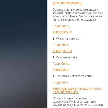
ДЕТСКИЕ МОЛИТВЫ.
Однажды ночью, отец подошел к
комнате сына и услышал как его сын
молится: «... Боже, благослови маму,
папу, и бабушку, но не дедушку»
Подробнее...
АНЕКДОТЫ 2
1. Мужчина поможет
Подробнее...
АНЕКДОТЫ 3
1. Мужская логика.
Подробнее...
АНЕКДОТЫ
1. Все, что вы можете выпить
Подробнее...
У НАС СЕГОДНЯ ПЕРЕДАЧА «КТО
САМЫЙ УМНЫЙ».
- У нас сегодня передача «Кто
самый умный». Мы сегодня для
начала определим:кто самый умный